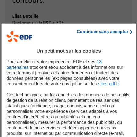
concours.​​​​​​​
Elisa Beteille
Doctorante à la R&D d'EDF
Continuer sans accepter
Un petit mot sur les cookies
Pour améliorer votre expérience, EDF et ses
13
partenaires
stockent et/ou accèdent à des informations sur
votre terminal (cookies et autres traceurs) et traitent des
données personnelles (ex: pages consultées) avec votre
consentement lors de votre navigation sur les
sites edf.fr
.
​​​​​​​De plus, ce travail d’écriture
Ces technologies, parfois enrichies des données de nos outils
approfondi m’a permis d’aborder
de gestion de la relation client, permettent de réaliser des
statistiques (audience, usage, connaissance client) ou
mon sujet de thèse sous un angle
personnaliser votre expérience (services adaptés à vos
centres d’intérêt, offres ou publicités et contenu
différent et de prendre du recul
personnalisés), mesurer la performance des publicités, du
contenu et de nos services, et développer de nouveaux
sur mes travaux. Cet exercice
produits, sur Internet ou par communication directe (e-mail,