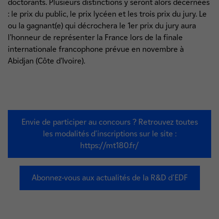
doctorants. Plusieurs distinctions y seront alors décernées
: le prix du public, le prix lycéen et les trois prix du jury. Le
ou la gagnant(e) qui décrochera le 1er prix du jury aura
l’honneur de représenter la France lors de la finale
internationale francophone prévue en novembre à
Abidjan (Côte d’Ivoire).
Envie de participer au concours ? Retrouvez toutes
les modalités d'inscriptions sur le site :
https://mt180.fr/
Abonnez-vous aux actualités de la R&D d'EDF