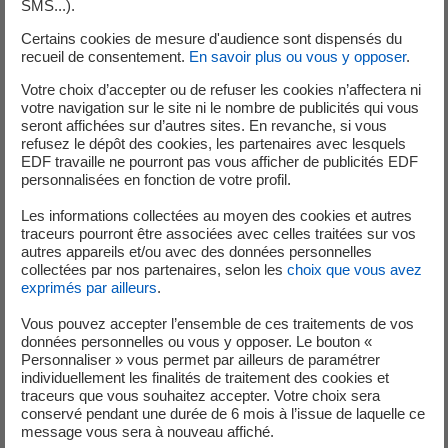
SMS...).
tombait à point, car la date du
Certains cookies de mesure d'audience sont dispensés du
concours coïncidait avec le début
recueil de consentement.
En savoir plus ou vous y opposer
.
de la rédaction de mon manuscrit
Votre choix d’accepter ou de refuser les cookies n’affectera ni
votre navigation sur le site ni le nombre de publicités qui vous
de thèse ! J’ai particulièrement
seront affichées sur d’autres sites. En revanche, si vous
refusez le dépôt des cookies, les partenaires avec lesquels
apprécié travailler sur la
EDF travaille ne pourront pas vous afficher de publicités EDF
personnalisées en fonction de votre profil.
diapositive, qui doit illustrer nos
Les informations collectées au moyen des cookies et autres
propos sans effacer notre
traceurs pourront être associées avec celles traitées sur vos
autres appareils et/ou avec des données personnelles
discours. Pour cela, j’ai laissé ma
collectées par nos partenaires, selon les
choix que vous avez
exprimés par ailleurs
.
créativité prendre le dessus et j’ai
Vous pouvez accepter l’ensemble de ces traitements de vos
choisi de peindre une vague
données personnelles ou vous y opposer. Le bouton «
Personnaliser » vous permet par ailleurs de paramétrer
gigantesque arrivant sur une ville
individuellement les finalités de traitement des cookies et
traceurs que vous souhaitez accepter. Votre choix sera
de manière un peu floue afin
conservé pendant une durée de 6 mois à l’issue de laquelle ce
message vous sera à nouveau affiché.