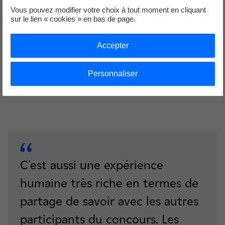
d’illustrer le rêve auquel je fais
Vous pouvez modifier votre choix à tout moment en cliquant
référence dans mon discours.
sur le lien « cookies » en bas de page.
Accepter
Elisa Beteille
Doctorante à la R&D d'EDF
Personnaliser
C’est aussi une expérience
humaine très riche en termes de
partage de savoir avec les autres
participants du concours. Les