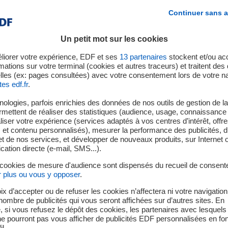
DeepGreen dont l’ambition est de
fédérer une communauté fra
Continuer sans a
quée en alliant souveraineté, confiance et frugalité
. Pilot
rs de la recherche et de l’industrie, des fournisseurs de soluti
Un petit mot sur les cookies
mes intelligents : la R&D d’EDF, Adagos, Airbus, ArcelorMittal, 
esign, Ezako, HawAI.tech, Inria, Kalray, MBDA, ONERA, Pulse Audi
liorer votre expérience, EDF et ses
13
partenaires
stockent et/ou ac
mations sur votre terminal (cookies et autres traceurs) et traitent de
reen est de
développer la première plateforme logicielle in
lles (ex: pages consultées) avec votre consentement lors de votre na
tes edf.fr
.
n effet, dans un contexte d’augmentation significative des calcul
urope d’un outillage performant pour l’optimisation et le dépl
ologies, parfois enrichies des données de nos outils de gestion de la 
rgée par la fondation Eclipse et nommée « AIDGE », permet de
ermettent de réaliser des statistiques (audience, usage, connaissance 
iser votre expérience (services adaptés à vos centres d’intérêt, offr
s et efficients tout en tenant compte de l’environnement contr
s et contenu personnalisés), mesurer la performance des publicités, 
n ensemble d'outils et de fonctionnalités qui permettent de rédui
t de nos services, et développer de nouveaux produits, sur Internet 
es modèles, de sélectionner la meilleure cible matérielle et 
tion directe (e-mail, SMS...).
ns le modèle de programmation adapté.
 cookies de mesure d'audience sont dispensés du recueil de consent
r plus ou vous y opposer
.
ix d’accepter ou de refuser les cookies n’affectera ni votre navigation
e nombre de publicités qui vous seront affichées sur d’autres sites. En
sation intérieure sur les sites de 
 si vous refusez le dépôt des cookies, les partenaires avec lesquel
groupe EDF
 ne pourront pas vous afficher de publicités EDF personnalisées en fo
il.