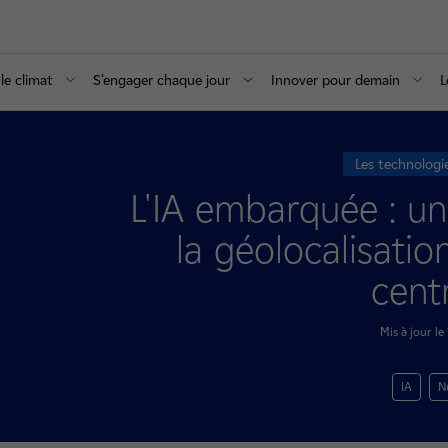
le climat
S’engager chaque jour
Innover pour demain
L
Les technologi
L'IA embarquée : un
la géolocalisation
cent
Mis à jour l
IA
N