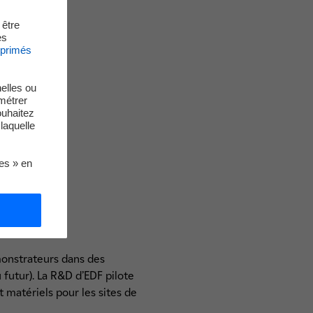
 être
es
xprimés
elles ou
métrer
ouhaitez
laquelle
ies » en
monstrateurs dans des
 futur). La R&D d’EDF pilote
 matériels pour les sites de