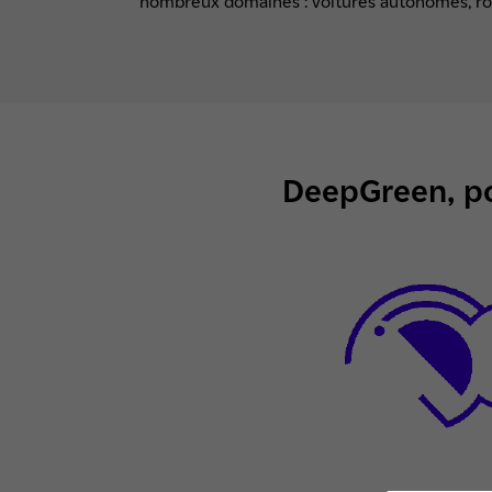
nombreux domaines : voitures autonomes, robo
DeepGreen, po