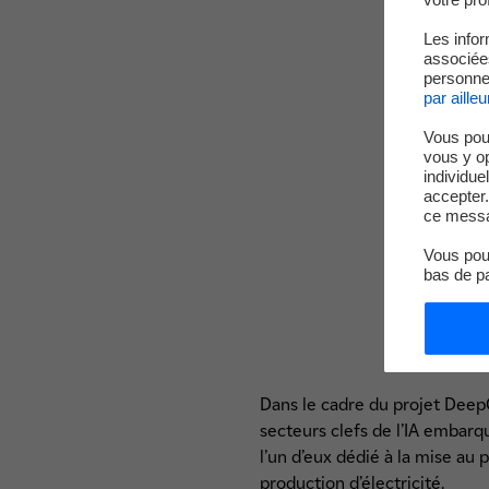
Les infor
associées
personnel
par ailleu
Vous pou
vous y o
individue
accepter.
ce messa
Vous pouv
bas de p
Dans le cadre du projet Deep
secteurs clefs de l’IA embarqu
l’un d’eux dédié à la mise au 
production d’électricité.