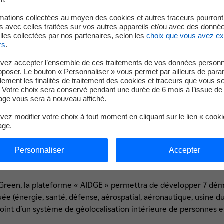
mations collectées au moyen des cookies et autres traceurs pourront
 avec celles traitées sur vos autres appareils et/ou avec des donné
les collectées par nos partenaires, selon les
choix que vous avez e
rs
.
vez accepter l’ensemble de ces traitements de vos données personn
pposer. Le bouton « Personnaliser » vous permet par ailleurs de para
llement les finalités de traitement des cookies et traceurs que vous s
 Votre choix sera conservé pendant une durée de 6 mois à l’issue de 
ge vous sera à nouveau affiché.
ez modifier votre choix à tout moment en cliquant sur le lien « cook
age.
Personnaliser
Accepter
Green, la plateforme « AIDGE » permettra de développer 7 dé
ée (énergie, santé, défense, aérospatial, aéronautique, usine du
point d’un système de géolocalisation intérieure de personnes et