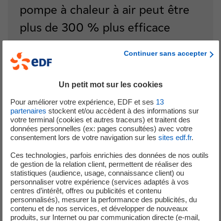
pompe à chaleur à air peut être
plus de 300 % plus efficace
qu'une chaudière à gaz standard,
Continuer sans accepter
ce qui peut permettre des
économies sur les factures de
Un petit mot sur les cookies
chauffage. Cette
Pour améliorer votre expérience, EDF et ses
13
partenaires
stockent et/ou accèdent à des informations sur
expérimentation vise à proposer
votre terminal (cookies et autres traceurs) et traitent des
données personnelles (ex: pages consultées) avec votre
des solutions efficaces pour lever
consentement lors de votre navigation sur les
sites edf.fr
.
les obstacles à la rénovation
Ces technologies, parfois enrichies des données de nos outils
de gestion de la relation client, permettent de réaliser des
selon un calendrier adapté aux
statistiques (audience, usage, connaissance client) ou
personnaliser votre expérience (services adaptés à vos
besoins des clients, afin qu'ils
centres d’intérêt, offres ou publicités et contenu
personnalisés), mesurer la performance des publicités, du
soient prêts lorsque le moment
contenu et de nos services, et développer de nouveaux
produits, sur Internet ou par communication directe (e-mail,