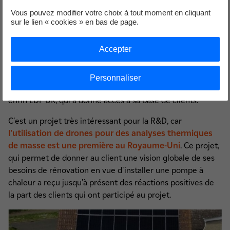
Vous pouvez modifier votre choix à tout moment en cliquant
sur le lien « cookies » en bas de page.
Accepter
Le Projet Sojourner est le fruit d'une collaboration entre
Kestrix, une start-up à l'approche technologique innovante
Personnaliser
spécialisée dans le climat, les équipes de la R&D d'EDF, et
enfin EDF UK, qui a donné accès à sa base de clients.
C'est un projet très intéressant pour la R&D, car
l'utilisation de drones pour des analyses thermiques
de masse est une première au Royaume-Uni
. Ce projet,
qui permet de donner au client une vision globale de ses
besoins de rénovation en vue d'installer une pompe à
chaleur a reçu jusqu'à présent des réactions positives de
la part des clients qui ont participé au projet.