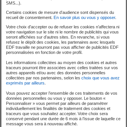
sera venu de remplacer leur
SMS...).
chaudière. Cela permet de
Certains cookies de mesure d'audience sont dispensés du
recueil de consentement.
En savoir plus ou vous y opposer
.
minimiser les visites préalables à
Votre choix d’accepter ou de refuser les cookies n’affectera ni
l'installation de la pompe à
votre navigation sur le site ni le nombre de publicités qui vous
seront affichées sur d’autres sites. En revanche, si vous
chaleur, de réduire les coûts pour
refusez le dépôt des cookies, les partenaires avec lesquels
EDF travaille ne pourront pas vous afficher de publicités EDF
le client, de rationaliser le
personnalisées en fonction de votre profil.
processus et de démontrer une
Les informations collectées au moyen des cookies et autres
traceurs pourront être associées avec celles traitées sur vos
fois de plus notre engagement à
autres appareils et/ou avec des données personnelles
collectées par nos partenaires, selon les
choix que vous avez
aider les clients à économiser de
exprimés par ailleurs
.
l'argent et réduire leur emprunte
Vous pouvez accepter l’ensemble de ces traitements de vos
données personnelles ou vous y opposer. Le bouton «
carbone
Personnaliser » vous permet par ailleurs de paramétrer
individuellement les finalités de traitement des cookies et
traceurs que vous souhaitez accepter. Votre choix sera
Patrick Dupeyrat
conservé pendant une durée de 6 mois à l’issue de laquelle ce
message vous sera à nouveau affiché.
Directeur d'EDF UK R&D