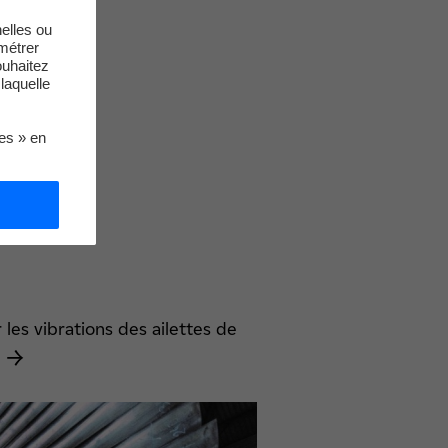
elles ou
métrer
ouhaitez
laquelle
ies » en
 les vibrations des ailettes de
s