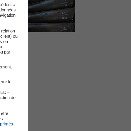
cèdent à
s données
vigation
relation
client) ou
es ou
du
ou par
ement.
 sur le
s EDF
nction de
 être
es
xprimés