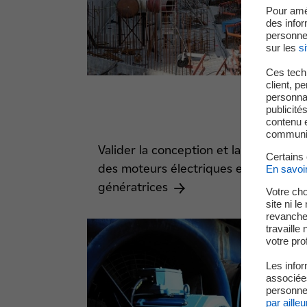
Pour amé
des infor
personne
sur les
si
Ces techn
client, p
personnal
publicité
contenu e
communica
Valider la conception et la réception
Certains
des moteurs électriques et
En savoi
génératrices
Votre cho
site ni l
revanche,
travaille
votre prof
Les infor
associées
personnel
par ailleu