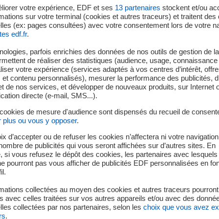
liorer votre expérience, EDF et ses
13
partenaires
stockent et/ou ac
mations sur votre terminal (cookies et autres traceurs) et traitent de
lles (ex: pages consultées) avec votre consentement lors de votre na
tes edf.fr
.
ologies, parfois enrichies des données de nos outils de gestion de la 
ermettent de réaliser des statistiques (audience, usage, connaissance 
iser votre expérience (services adaptés à vos centres d’intérêt, offr
s et contenu personnalisés), mesurer la performance des publicités, 
t de nos services, et développer de nouveaux produits, sur Internet 
tion directe (e-mail, SMS...).
Valider la conception et la réception
 cookies de mesure d'audience sont dispensés du recueil de consent
de transformateurs
r plus ou vous y opposer
.
ix d’accepter ou de refuser les cookies n’affectera ni votre navigation
e nombre de publicités qui vous seront affichées sur d’autres sites. En
 si vous refusez le dépôt des cookies, les partenaires avec lesquel
 ne pourront pas vous afficher de publicités EDF personnalisées en fo
il.
mations collectées au moyen des cookies et autres traceurs pourront
 avec celles traitées sur vos autres appareils et/ou avec des donné
les collectées par nos partenaires, selon les
choix que vous avez e
rs
.