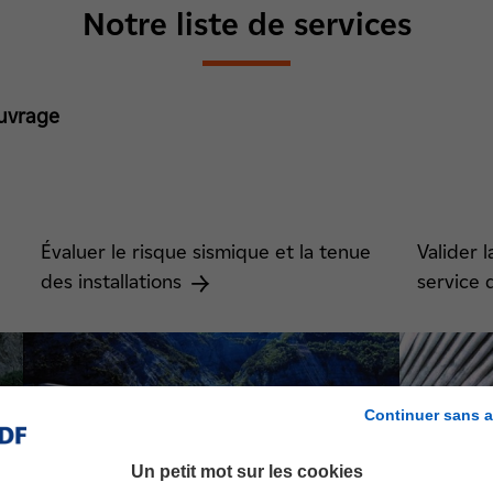
Notre liste de services
Ouvrage
s
Évaluer le risque sismique et la tenue
Valider 
des installations
service 
Continuer sans a
Un petit mot sur les cookies