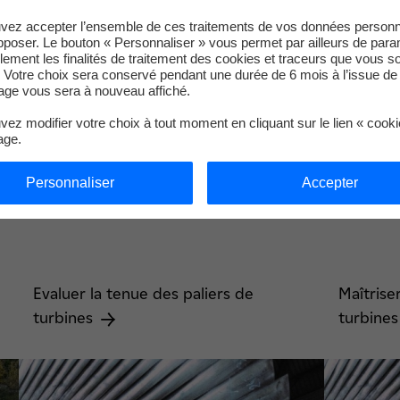
vez accepter l’ensemble de ces traitements de vos données personn
pposer. Le bouton « Personnaliser » vous permet par ailleurs de para
llement les finalités de traitement des cookies et traceurs que vous s
 Votre choix sera conservé pendant une durée de 6 mois à l’issue de 
ge vous sera à nouveau affiché.
ez modifier votre choix à tout moment en cliquant sur le lien « cook
age.
 à la Maintenance
Personnaliser
Accepter
Evaluer la tenue des paliers de
Maîtriser
turbines
turbine