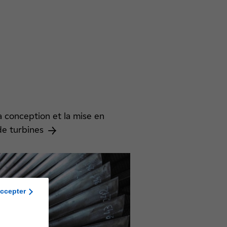
la conception et la mise en
de turbines
ccepter