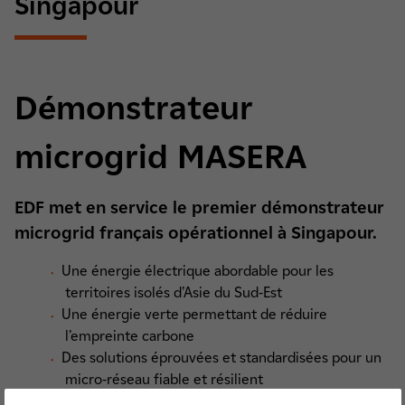
Singapour
Démonstrateur
microgrid MASERA
EDF met en service le premier démonstrateur
microgrid français opérationnel à Singapour.
Une énergie électrique abordable pour les
territoires isolés d’Asie du Sud-Est
Une énergie verte permettant de réduire
l’empreinte carbone
Des solutions éprouvées et standardisées pour un
micro-réseau fiable et résilient