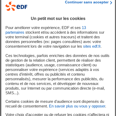
Continuer sans accepter
Sur cette plateforme, EDF, à la tête d’un consortium
d’entreprises françaises des smart grids/smart cities, le
démonstrateur MASERA est composé de diverses
Un petit mot sur les cookies
solutions innovantes :
Pour améliorer votre expérience, EDF et ses
13
50kW de panneaux photovoltaïques bifaces,
partenaires
stockent et/ou accèdent à des informations sur
votre terminal (cookies et autres traceurs) et traitent des
Un système de stockage Lithium-Ion fourni par
données personnelles (ex: pages consultées) avec votre
Socomec,
consentement lors de votre navigation sur les
sites edf.fr
.
Une batterie Zinc-Air de Zinium (spin-off d’EDF),
Ces technologies, parfois enrichies des données de nos outils
économique et écologique,
de gestion de la relation client, permettent de réaliser des
Un véhicule électrique Leaf de Nissan et un
statistiques (audience, usage, connaissance client) ou
chargeur V2G (Vehicle to Grid) de NUVVE,
personnaliser votre expérience (services adaptés à vos
centres d’intérêt, offres ou publicités et contenu
Une charge résidentielle permettant de reproduire
personnalisés), mesurer la performance des publicités, du
la consommation de clients types,
contenu et de nos services, et développer de nouveaux
Un système de pilotage local et à distance 100%
produits, sur Internet ou par communication directe (e-mail,
SMS...).
EDF permettant des communications
standardisées et l’optimisation de la production,
Certains cookies de mesure d'audience sont dispensés du
recueil de consentement.
En savoir plus ou vous y opposer
.
Un système de comptage communicant fiable et
sécurisé avec l’expertise d’Enedis.
Votre choix d’accepter ou de refuser les cookies n’affectera ni