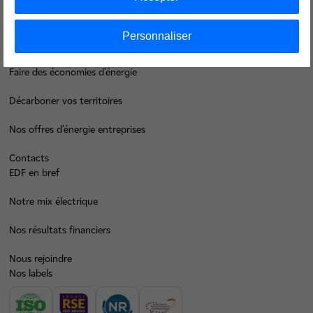
Groupe
Personnaliser
Je déménage
Faire des économies d’énergie
Décarboner vos territoires
Nos offres d’énergie entreprises
Contacts
EDF en bref
Notre mix électrique
Nos résultats financiers
Nous rejoindre
Nos labels