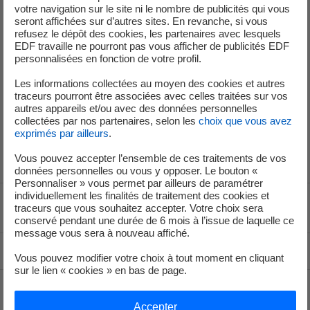
votre navigation sur le site ni le nombre de publicités qui vous
seront affichées sur d’autres sites. En revanche, si vous
refusez le dépôt des cookies, les partenaires avec lesquels
Visite virtuelle
EDF travaille ne pourront pas vous afficher de publicités EDF
personnalisées en fonction de votre profil.
Les informations collectées au moyen des cookies et autres
traceurs pourront être associées avec celles traitées sur vos
autres appareils et/ou avec des données personnelles
Visite virtuelle MASERA
collectées par nos partenaires, selon les
choix que vous avez
exprimés par ailleurs
.
Vous pouvez accepter l’ensemble de ces traitements de vos
données personnelles ou vous y opposer. Le bouton «
Personnaliser » vous permet par ailleurs de paramétrer
individuellement les finalités de traitement des cookies et
Voir le fil d'ariane
traceurs que vous souhaitez accepter. Votre choix sera
conservé pendant une durée de 6 mois à l’issue de laquelle ce
message vous sera à nouveau affiché.
Haut de page
Vous pouvez modifier votre choix à tout moment en cliquant
sur le lien « cookies » en bas de page.
Accepter