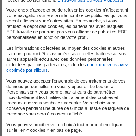
continu indépendantes et régulées en courant. Ce mode
Votre choix d’accepter ou de refuser les cookies n’affectera ni
de fonctionnement permet de reproduire des
votre navigation sur le site ni le nombre de publicités qui vous
caractéristiques aussi bien statiques que dynamiques.
seront affichées sur d’autres sites. En revanche, si vous
refusez le dépôt des cookies, les partenaires avec lesquels
EDF travaille ne pourront pas vous afficher de publicités EDF
Les tests de validation ont démontré une reproduction
personnalisées en fonction de votre profil.
quasi-parfaite de la courbe I-V (courant-tension) du
système photovoltaïque émulé en régime permanent,
Les informations collectées au moyen des cookies et autres
traceurs pourront être associées avec celles traitées sur vos
mais également un excellent temps de réponse aux
autres appareils et/ou avec des données personnelles
sollicitions dynamiques avec un temps de réponse à 99 %
collectées par nos partenaires, selon les
choix que vous avez
d’environ 20 ms.
exprimés par ailleurs
.
Vous pouvez accepter l’ensemble de ces traitements de vos
données personnelles ou vous y opposer. Le bouton «
Essais & Résultats
Personnaliser » vous permet par ailleurs de paramétrer
individuellement les finalités de traitement des cookies et
traceurs que vous souhaitez accepter. Votre choix sera
conservé pendant une durée de 6 mois à l’issue de laquelle ce
message vous sera à nouveau affiché.
En s’appuyant sur des données fournies par l’équipe PV du
Vous pouvez modifier votre choix à tout moment en cliquant
département TREE (Technologies et Recherches pour
sur le lien « cookies » en bas de page.