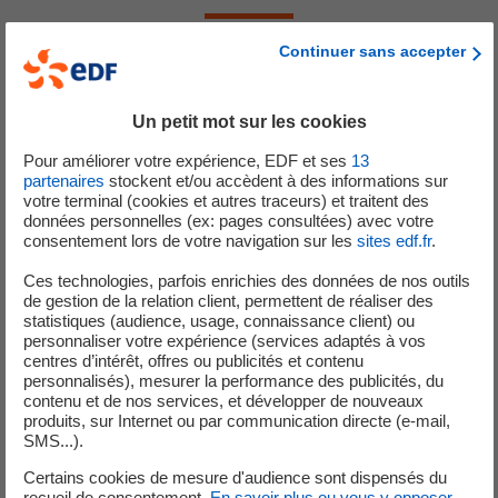
Continuer sans accepter
Pour répondre à cette demande très particulière, Concept
Grid a développé, testé et validé un algorithme
Un petit mot sur les cookies
permettant de contrôler ses nouveaux amplificateurs de
Pour améliorer votre expérience, EDF et ses
13
puissance de manière à reproduire le comportement
partenaires
stockent et/ou accèdent à des informations sur
dynamique d’une chaine de panneaux photovoltaïque.
votre terminal (cookies et autres traceurs) et traitent des
données personnelles (ex: pages consultées) avec votre
consentement lors de votre navigation sur les
sites edf.fr
.
Ces technologies, parfois enrichies des données de nos outils
de gestion de la relation client, permettent de réaliser des
statistiques (audience, usage, connaissance client) ou
personnaliser votre expérience (services adaptés à vos
centres d’intérêt, offres ou publicités et contenu
personnalisés), mesurer la performance des publicités, du
Schéma de contrôle de l'amplificateur prenant en compte une
contenu et de nos services, et développer de nouveaux
produits, sur Internet ou par communication directe (e-mail,
variation de l’irradiation
SMS...).
Pour ce faire, les amplificateurs ont été configurés pour
Certains cookies de mesure d'audience sont dispensés du
se comporter comme deux sources de tension à courant
recueil de consentement.
En savoir plus ou vous y opposer
.