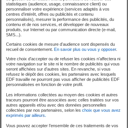
statistiques (audience, usage, connaissance client) ou
personnaliser votre expérience (services adaptés à vos
centres d’intérêt, offres ou publicités et contenu
personnalisés), mesurer la performance des publicités, du
contenu et de nos services, et développer de nouveaux
Cette collaboration est un moyen
produits, sur Internet ou par communication directe (e-mail,
SMS...).
pratique et efficace de
Certains cookies de mesure d'audience sont dispensés du
recueil de consentement.
En savoir plus ou vous y opposer
.
surmonter les obstacles au
Votre choix d’accepter ou de refuser les cookies n’affectera ni
déploiement des petits réacteurs
votre navigation sur le site ni le nombre de publicités qui vous
seront affichées sur d’autres sites. En revanche, si vous
modulaires en Europe. En tirant
refusez le dépôt des cookies, les partenaires avec lesquels
EDF travaille ne pourront pas vous afficher de publicités EDF
parti de notre expertise et de nos
personnalisées en fonction de votre profil.
ressources combinées, nous nous
Les informations collectées au moyen des cookies et autres
traceurs pourront être associées avec celles traitées sur vos
engageons à développer des
autres appareils et/ou avec des données personnelles
collectées par nos partenaires, selon les
choix que vous avez
solutions innovantes qui
exprimés par ailleurs
.
contribueront aux objectifs de
Vous pouvez accepter l’ensemble de ces traitements de vos