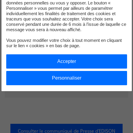
données personnelles ou vous y opposer. Le bouton «
neutralité carbone de l'Europe.
Personnaliser » vous permet par ailleurs de paramétrer
individuellement les finalités de traitement des cookies et
Nous nous réjouissons de
traceurs que vous souhaitez accepter. Votre choix sera
conservé pendant une durée de 6 mois à l’issue de laquelle ce
travailler en étroite collaboration
message vous sera à nouveau affiché.
avec l'ENEA et Edison pour
Vous pouvez modifier votre choix à tout moment en cliquant
sur le lien « cookies » en bas de page.
permettre un avenir décarboné
pour l'industrie.
Accepter
Bernard SALHA
Personnaliser
Directeur Technique du Groupe EDF et Directeur de la
Recherche et du Développement d'EDF
Consulter le communiqué de Presse d’EDISON