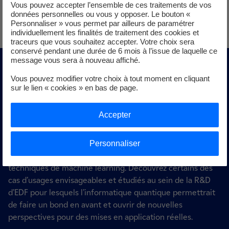
Vous pouvez accepter l’ensemble de ces traitements de vos
données personnelles ou vous y opposer. Le bouton «
Personnaliser » vous permet par ailleurs de paramétrer
individuellement les finalités de traitement des cookies et
traceurs que vous souhaitez accepter. Votre choix sera
conservé pendant une durée de 6 mois à l’issue de laquelle ce
message vous sera à nouveau affiché.
Des cas d'usages potentiels à
Vous pouvez modifier votre choix à tout moment en cliquant
sur le lien « cookies » en bas de page.
la R&D d'EDF
Accepter
Gérer la recharge des véhicules électriques, optimiser la
sûreté nucléaire, affiner la simulation des matériaux,
Personnaliser
imposer de nouveaux capteurs et améliorer les
techniques de machine learning. Découvrez certains des
cas d’usages envisageables et étudiés au sein de la R&D
d’EDF pour lesquels l’informatique quantique permettrait
de faire un bond en avant et ouvrir de nouvelles
perspectives pour des mises en application réelles.