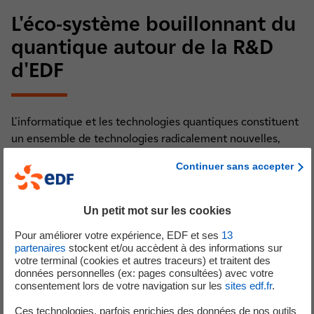
L'éco-système bouillonnant du
quantique autour de la R&D
d'EDF
L'informatique et les technologies quantiques constituent
un ensemble de technologies radicalement nouvelles,
exigeant une montée en compétences très significative
Continuer sans accepter
pour les maîtriser.
La R&D d'EDF mène donc l'ensemble de ses travaux sur le
Un petit mot sur les cookies
sujet en partenariat avec des acteurs académiques et
industriels de premier plan, en bilatéral et dans le cadre
Pour améliorer votre expérience, EDF et ses
13
de projets Européens, afin de partager les compétences,
partenaires
stockent et/ou accèdent à des informations sur
votre terminal (cookies et autres traceurs) et traitent des
les moyens de calcul, les cas d'usages et expériences.
données personnelles (ex: pages consultées) avec votre
consentement lors de votre navigation sur les
sites edf.fr
.
Découvrir l’éco-système bouillonnant du quantique
Ces technologies, parfois enrichies des données de nos outils