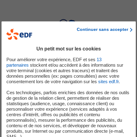
Continuer sans accepter
Un petit mot sur les cookies
Pour améliorer votre expérience, EDF et ses
13
partenaires
stockent et/ou accèdent à des informations sur
Data Scientists R&D
votre terminal (cookies et autres traceurs) et traitent des
données personnelles (ex: pages consultées) avec votre
consentement lors de votre navigation sur les
sites edf.fr
.
Expertise Data Science
Machine Learning
Ces technologies, parfois enrichies des données de nos outils
Deep Learning
de gestion de la relation client, permettent de réaliser des
Data viz…
statistiques (audience, usage, connaissance client) ou
personnaliser votre expérience (services adaptés à vos
centres d’intérêt, offres ou publicités et contenu
personnalisés), mesurer la performance des publicités, du
contenu et de nos services, et développer de nouveaux
produits, sur Internet ou par communication directe (e-mail,
SMS...).