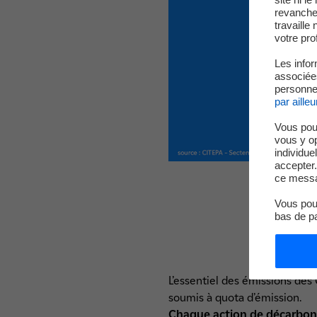
revanche,
travaille
votre prof
Les infor
associées
personnel
par ailleu
Vous pou
vous y o
individue
accepter.
ce messa
Vous pouv
bas de p
L’essentiel des émissions des 
soumis à quota d’émission.
Chaque action de décarbon