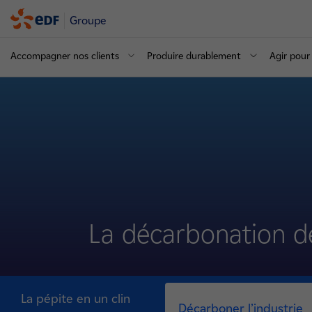
Groupe
Accompagner nos clients
Produire durablement
Agir pour 
La décarbonation de
La pépite en un clin
Décarboner l’industrie