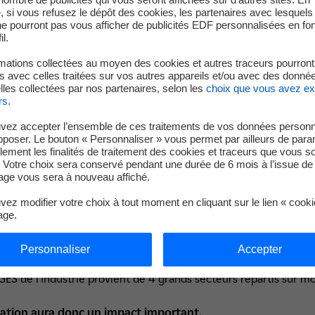
 si vous refusez le dépôt des cookies, les partenaires avec lesquel
 ne pourront pas vous afficher de publicités EDF personnalisées en fo
il.
mations collectées au moyen des cookies et autres traceurs pourront
 avec celles traitées sur vos autres appareils et/ou avec des donné
les collectées par nos partenaires, selon les
choix que vous avez e
rs
.
vez accepter l’ensemble de ces traitements de vos données personn
pposer. Le bouton « Personnaliser » vous permet par ailleurs de para
llement les finalités de traitement des cookies et traceurs que vous s
 Votre choix sera conservé pendant une durée de 6 mois à l’issue de 
ge vous sera à nouveau affiché.
ez modifier votre choix à tout moment en cliquant sur le lien « cook
age.
Des émissions concentrées
Personnaliser
Accepter
GES de l’industrie provient de 4 grands secteurs répartis sur mo
ation aura donc un impact important.