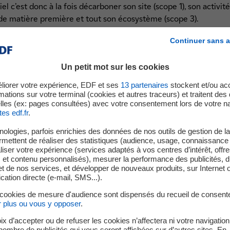
el c’est donc à la fois décarboner son site (scope 1), son activi
 de matière première et tout son écosystème (scope 3).
ns des pistes sur les solutions existantes pour décarboner les a
Continuer sans a
dans le scope 1.
Un petit mot sur les cookies
liorer votre expérience, EDF et ses
13
partenaires
stockent et/ou ac
mations sur votre terminal (cookies et autres traceurs) et traitent de
rbone fixe un objectif d’émission de GES à 16 Mt d’ici 2050, ce 
lles (ex: pages consultées) avec votre consentement lors de votre na
tes edf.fr
.
ologies, parfois enrichies des données de nos outils de gestion de la 
ermettent de réaliser des statistiques (audience, usage, connaissance 
iser votre expérience (services adaptés à vos centres d’intérêt, offr
s et contenu personnalisés), mesurer la performance des publicités, 
t de nos services, et développer de nouveaux produits, sur Internet 
tion directe (e-mail, SMS...).
 cookies de mesure d'audience sont dispensés du recueil de consent
r plus ou vous y opposer
.
ix d’accepter ou de refuser les cookies n’affectera ni votre navigation
e nombre de publicités qui vous seront affichées sur d’autres sites. En