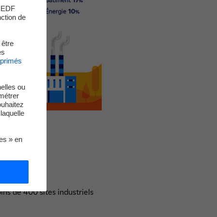
s EDF
nction de
 être
es
xprimés
elles ou
métrer
ouhaitez
laquelle
ies » en
ins de 400 sites industriels