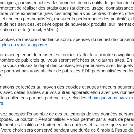
empreinte, intégration circulaire 
ologies, parfois enrichies des données de nos outils de gestion de la 
ermettent de réaliser des statistiques (audience, usage, connaissance 
erritoires : la R&D au service d’u
iser votre expérience (services adaptés à vos centres d’intérêt, offr
s et contenu personnalisés), mesurer la performance des publicités, 
responsable
t de nos services, et développer de nouveaux produits, sur Internet 
tion directe (e-mail, SMS...).
 cookies de mesure d'audience sont dispensés du recueil de consent
r plus ou vous y opposer
.
dans un territoire prend plusieurs facettes et la R&D peut mo
ques pour être un appui au projet, indique Caroline Bono.
ix d’accepter ou de refuser les cookies n’affectera ni votre navigation
e nombre de publicités qui vous seront affichées sur d’autres sites. En
nt ainsi sur plusieurs axes :
 si vous refusez le dépôt des cookies, les partenaires avec lesquel
 ne pourront pas vous afficher de publicités EDF personnalisées en fo
il.
ui peut représenter jusqu’à 40 % de la consommation énergétiq
chaleur fatale. Un exemple emblématique est la récupération de 
mations collectées au moyen des cookies et autres traceurs pourront
nstruite pour les Jeux Olympiques™ et Paralympiques™ de Par
 avec celles traitées sur vos autres appareils et/ou avec des donné
les collectées par nos partenaires, selon les
choix que vous avez e
ement de cette ampleur,
rs
.
consommation d’eau, sujet critique dans certains territoires.
vez accepter l’ensemble de ces traitements de vos données personn
lier puissance de calcul et performance environnementale.
pposer. Le bouton « Personnaliser » vous permet par ailleurs de para
llement les finalités de traitement des cookies et traceurs que vous s
e linéaire à une logique circulaire dans laquelle le
data center
 Votre choix sera conservé pendant une durée de 6 mois à l’issue de 