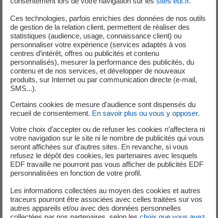
consentement lors de votre navigation sur les
sites edf.fr
.
Ces technologies, parfois enrichies des données de nos outils
de gestion de la relation client, permettent de réaliser des
Sylvie Joussaume est directrice de recherche au CNRS,
statistiques (audience, usage, connaissance client) ou
personnaliser votre expérience (services adaptés à vos
climatologue spécialiste de la modélisation du climat, au
centres d’intérêt, offres ou publicités et contenu
laboratoire des sciences du Climat et de l'Environnement
personnalisés), mesurer la performance des publicités, du
de l'Institut Pierre Simon Laplace. Sylvie Joussaume a
contenu et de nos services, et développer de nouveaux
produits, sur Internet ou par communication directe (e-mail,
participé à l’élaboration des rapports 3 à 5 du GIEC, le
SMS...).
Groupe d’experts intergouvernemental sur l’évolution du
Certains cookies de mesure d'audience sont dispensés du
climat créé en 1988 et dont l’objectif est de fournir des
recueil de consentement.
En savoir plus ou vous y opposer
.
évaluations détaillées de l’état des connaissances
scientifiques, techniques et socio-économiques sur les
Votre choix d’accepter ou de refuser les cookies n’affectera ni
votre navigation sur le site ni le nombre de publicités qui vous
changements climatiques, leurs causes, leurs
seront affichées sur d’autres sites. En revanche, si vous
répercussions potentielles et les parades
refusez le dépôt des cookies, les partenaires avec lesquels
EDF travaille ne pourront pas vous afficher de publicités EDF
Depuis 2018, Sylvie Joussaume est membre du Conseil
personnalisées en fonction de votre profil.
Scientifique d’EDF.
Les informations collectées au moyen des cookies et autres
traceurs pourront être associées avec celles traitées sur vos
autres appareils et/ou avec des données personnelles
collectées par nos partenaires, selon les
choix que vous avez