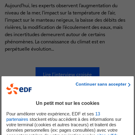
Aujourd’hui, les experts observent l’augmentation du
niveau de la mer, l’impact sur la température de l’air,
l’impact sur le manteau neigeux, la baisse des débits des
rivières, la modification de l’écoulement des eaux, mais
des incertitudes demeurent autour de certains
phénomènes. La connaissance du climat est en
perpétuelle évolution...
Lire l'interview croisée
Continuer sans accepter
Un petit mot sur les cookies
Un membre du GIEC au
Pour améliorer votre expérience, EDF et ses
13
Conseil Scientifique d’EDF :
partenaires
stockent et/ou accèdent à des informations sur
Sylvie Joussaume
votre terminal (cookies et autres traceurs) et traitent des
données personnelles (ex: pages consultées) avec votre