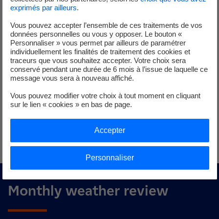
Découvrir l'interview de Sylvie Joussaume
exprimés par ailleurs
.
Vous pouvez accepter l’ensemble de ces traitements de vos
données personnelles ou vous y opposer. Le bouton «
Les travaux de la R&D en matière de neutralité
Personnaliser » vous permet par ailleurs de paramétrer
carbone
individuellement les finalités de traitement des cookies et
traceurs que vous souhaitez accepter. Votre choix sera
conservé pendant une durée de 6 mois à l’issue de laquelle ce
message vous sera à nouveau affiché.
Vous pouvez modifier votre choix à tout moment en cliquant
Articles récemment soumis
sur le lien « cookies » en bas de page.
dans des revues scientifiques
Accepter
Personnaliser
Monthly weather review