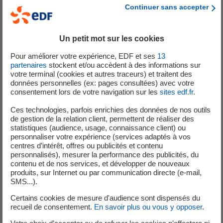
Continuer sans accepter
contraintes sont sous la forme de différences-de-
convexes (DoC). Cette classe de problèmes contient
strictement les problèmes convexes, et plus
Un petit mot sur les cookies
généralement tout problème continu est théoriquement
Pour améliorer votre expérience, EDF et ses
13
soit dans cette classe soit peut être approximé avec une
partenaires
stockent et/ou accèdent à des informations sur
précision arbitraire par une instance de cette classe. Nous
votre terminal (cookies et autres traceurs) et traitent des
présentons une méthode de faisceaux pour résoudre un
données personnelles (ex: pages consultées) avec votre
consentement lors de votre navigation sur les
sites edf.fr
.
problème DoC, qui nous permet d’obtenir un point critique
de l’instance sans requérir de point initial réalisable. Celle-
Ces technologies, parfois enrichies des données de nos outils
ci est plus générale que les méthodes actuelles pour les
de gestion de la relation client, permettent de réaliser des
statistiques (audience, usage, connaissance client) ou
problèmes DoC sans contraintes, et ne repose pas sur une
personnaliser votre expérience (services adaptés à vos
technique de pénalisation. Il s’agit d’un processus itératif
centres d’intérêt, offres ou publicités et contenu
où chaque nouveau point est solution d’un sous-problème
personnalisés), mesurer la performance des publicités, du
contenu et de nos services, et développer de nouveaux
quadratique fortement convexe. Son analyse de
produits, sur Internet ou par communication directe (e-mail,
convergence est présentée dans un cas général, ainsi que
SMS...).
dans certains cas particuliers où la solution obtenue peut
Certains cookies de mesure d'audience sont dispensés du
être caractérisée plus fortement grâce aux définitions de
recueil de consentement.
En savoir plus ou vous y opposer
.
stationnarités.