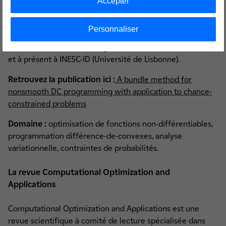
Accepter
Cet article a été soumis avec
Sophie Demassey et
Welington de Oliveira
qui sont tous les deux chercheurs
Personnaliser
au Centre de Mathématiques Appliquées de l’Ecole des
Mines de Paris, ainsi qu’
Hugo Morais
, chercheur à la R&D
et à présent à INESC-ID (Université de Lisbonne).
Retrouvez la publication ici :
A bundle method for
nonsmooth DC programming with application to chance-
constrained problems
Domaine :
optimisation de fonctions non-différentiables,
programmation différence-de-convexes, analyse
variationnelle, contraintes de probabilités.
La revue Computational Optimization and
Applications
Computational Optimization and Applications est une
revue scientifique à comité de lecture spécialisée dans