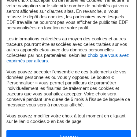
Votre choix d’accepter ou de refuser les cookies n’affectera ni
votre navigation sur le site ni le nombre de publicités qui vous
La méthode est appliquée à différents problèmes
seront affichées sur d’autres sites. En revanche, si vous
d’optimisation DoC non-différentiables, certains avec des
refusez le dépôt des cookies, les partenaires avec lesquels
contraintes de probabilités approximées sous forme DoC.
EDF travaille ne pourront pas vous afficher de publicités EDF
personnalisées en fonction de votre profil.
Bien que très générale, une application particulière sera
visée à la suite de ces développements : la résolution d’un
Les informations collectées au moyen des cookies et autres
Optimal Power Flow (OPF) avec des contraintes de
traceurs pourront être associées avec celles traitées sur vos
autres appareils et/ou avec des données personnelles
probabilités jointes.
collectées par nos partenaires, selon les
choix que vous avez
exprimés par ailleurs
.
Ce type de problème a la singularité d’être d’un grand
intérêt tant académique qu’opérationnel. En effet, l’OPF
Vous pouvez accepter l’ensemble de ces traitements de vos
est toujours actuellement largement étudié dans la
données personnelles ou vous y opposer. Le bouton «
Personnaliser » vous permet par ailleurs de paramétrer
littérature pour ses difficultés de résolution et est au
individuellement les finalités de traitement des cookies et
quotidien appliqué pour la conduite du réseau électrique.
traceurs que vous souhaitez accepter. Votre choix sera
Il présente en outre la caractéristique de pouvoir s’écrire
conservé pendant une durée de 6 mois à l’issue de laquelle ce
message vous sera à nouveau affiché.
avec une précision arbitraire sous forme DoC. Avec à
présent une méthode d’optimisation taillée pour cette
Vous pouvez modifier votre choix à tout moment en cliquant
structure de problème, l’OPF avec des contraintes de
sur le lien « cookies » en bas de page.
probabilités jointes pourra être numériquement résolu.