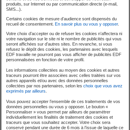
produits, sur Internet ou par communication directe (e-mail,
SMS...).
Bon à savoir
Certains cookies de mesure d'audience sont dispensés du
recueil de consentement.
En savoir plus ou vous y opposer
.
Votre choix d’accepter ou de refuser les cookies n’affectera ni
votre navigation sur le site ni le nombre de publicités qui vous
seront affichées sur d’autres sites. En revanche, si vous
refusez le dépôt des cookies, les partenaires avec lesquels
Son point de vue sur la révolution quantique...
EDF travaille ne pourront pas vous afficher de publicités EDF
personnalisées en fonction de votre profil.
Entre « informatique » et « informatique quantique », un
seul mot de différence... et pourtant tout un monde les
Les informations collectées au moyen des cookies et autres
sépare. L'informatique ouvre de gigantesques possibilités
traceurs pourront être associées avec celles traitées sur vos
autres appareils et/ou avec des données personnelles
pour améliorer les moyens de calcul, une opportunité sur
collectées par nos partenaires, selon les
choix que vous avez
laquelle la R&D d’EDF veille.
exprimés par ailleurs
.
Vous pouvez accepter l’ensemble de ces traitements de vos
données personnelles ou vous y opposer. Le bouton «
Personnaliser » vous permet par ailleurs de paramétrer
Consultez le dossier sur « L'informatique Quantique
individuellement les finalités de traitement des cookies et
»
traceurs que vous souhaitez accepter. Votre choix sera
conservé pendant une durée de 6 mois à l’issue de laquelle ce