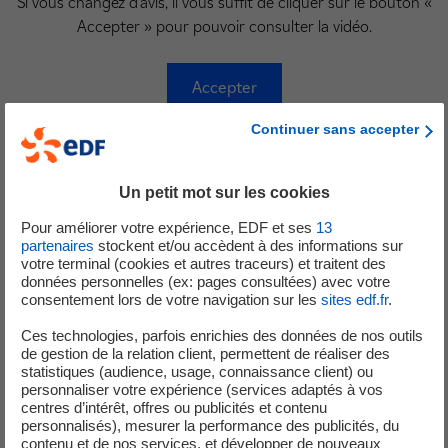
Si vous changez d'avis, il vous suffit de cliquer sur le bouton «
Accepter » pour pouvoir consulter la vidéo.
Accepter
Continuer sans accepter
Quelques temps forts de
Un petit mot sur les cookies
l'entretien
Pour améliorer votre expérience, EDF et ses
13
partenaires
stockent et/ou accèdent à des informations sur
votre terminal (cookies et autres traceurs) et traitent des
données personnelles (ex: pages consultées) avec votre
consentement lors de votre navigation sur les
sites edf.fr
.
Son étonnement d'avoir été appelé à participer au
Conseil Scientifique d'EDF
Ces technologies, parfois enrichies des données de nos outils
, son regard sur la recherche
de gestion de la relation client, permettent de réaliser des
fondamentale et le lien avec la R&D.
statistiques (audience, usage, connaissance client) ou
personnaliser votre expérience (services adaptés à vos
Ce que le Prix Nobel a changé dans sa vie.
centres d’intérêt, offres ou publicités et contenu
personnalisés), mesurer la performance des publicités, du
L'intérêt pour EDF de s'intéresser au calcul quantique
.
contenu et de nos services, et développer de nouveaux