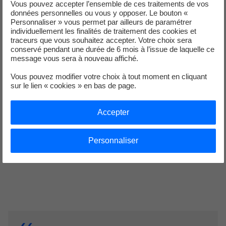
Vous pouvez accepter l’ensemble de ces traitements de vos
données personnelles ou vous y opposer. Le bouton «
Personnaliser » vous permet par ailleurs de paramétrer
individuellement les finalités de traitement des cookies et
Le changement de paradigme
traceurs que vous souhaitez accepter. Votre choix sera
conservé pendant une durée de 6 mois à l’issue de laquelle ce
apporté par les modèles réduits
message vous sera à nouveau affiché.
permet de simuler des systèmes
Vous pouvez modifier votre choix à tout moment en cliquant
sur le lien « cookies » en bas de page.
jusque-là hors de portée des
codes de calcul industriels.
Accepter
Laurent Montier
Personnaliser