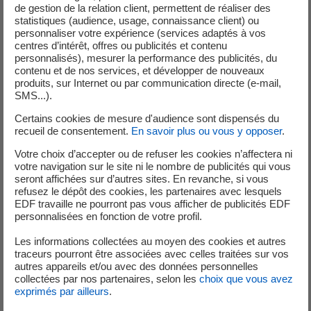
de gestion de la relation client, permettent de réaliser des
Dans un contexte de calcul de rendement de machines
statistiques (audience, usage, connaissance client) ou
électriques (exemple de calcul des pertes par
personnaliser votre expérience (services adaptés à vos
échauffement des alternateurs ou pompes) des centrales
centres d’intérêt, offres ou publicités et contenu
personnalisés), mesurer la performance des publicités, du
électriques, les calculs doivent être très précis. Ils sont
contenu et de nos services, et développer de nouveaux
effectués par le
code à éléments finis code_Carmel
,
produits, sur Internet ou par communication directe (e-mail,
développé par la R&D d’EDF et le
laboratoire L2EP
,
SMS...).
commun entre l’Université des Sciences et Technologies
Certains cookies de mesure d'audience sont dispensés du
de Lille, Arts et Métiers ParisTech, l’Ecole Centrale de Lille,
recueil de consentement.
En savoir plus ou vous y opposer
.
et Hautes Etudes d’Ingénieur (HEI).
Votre choix d’accepter ou de refuser les cookies n’affectera ni
votre navigation sur le site ni le nombre de publicités qui vous
Pour pouvoir diminuer les temps de calcul, Laurent
seront affichées sur d’autres sites. En revanche, si vous
Montier a développé, dans le cadre de sa thèse, une
refusez le dépôt des cookies, les partenaires avec lesquels
EDF travaille ne pourront pas vous afficher de publicités EDF
méthode numérique basée sur la réduction de modèles.
personnalisées en fonction de votre profil.
Ce méta modèle étant calé sur des modèles de référence
tels que code_Carmel, il garde les mêmes propriétés, tout
Les informations collectées au moyen des cookies et autres
traceurs pourront être associées avec celles traitées sur vos
en conservant une précision exceptionnelle.
autres appareils et/ou avec des données personnelles
collectées par nos partenaires, selon les
choix que vous avez
exprimés par ailleurs
.