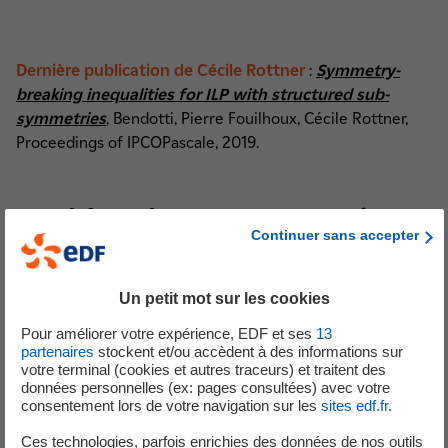
Dernière publication de Cécile Rottner
:
Symmetry-
breaking inequalities for ILP with structured sub-
symmetries
, Bendotti, Pierre Fouilhoux, Cécile Rottner,
Proceedings of IPCOPascale, 2019.
Thèse de Laurent Montier
Continuer sans accepter
menée à la R&D d'EDF
Un petit mot sur les cookies
Pour améliorer votre expérience, EDF et ses
13
partenaires
stockent et/ou accèdent à des informations sur
Laurent Montier est lauréat 2019 du prix Paul Caseau pour
votre terminal (cookies et autres traceurs) et traitent des
sa thèse « Application de méthodes de réduction de
données personnelles (ex: pages consultées) avec votre
modèles aux problèmes d'électromagnétisme basse
consentement lors de votre navigation sur les
sites edf.fr
.
fréquence ».
Ces technologies, parfois enrichies des données de nos outils