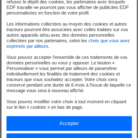
refusez le dépôt des cookies, les partenaires avec lesquels
nouvel onglet
EDF travaille ne pourront pas vous afficher de publicités EDF
personnalisées en fonction de votre profil.
Les systèmes électriques de demain : format eBook
Les informations collectées au moyen des cookies et autres
traceurs pourront être associées avec celles traitées sur vos
nouvel onglet
autres appareils et/ou avec des données personnelles
collectées par nos partenaires, selon les
choix que vous avez
exprimés par ailleurs
.
Vous pouvez accepter l’ensemble de ces traitements de vos
données personnelles ou vous y opposer. Le bouton «
Voir le fil d'ariane
Personnaliser » vous permet par ailleurs de paramétrer
individuellement les finalités de traitement des cookies et
traceurs que vous souhaitez accepter. Votre choix sera
Haut de page
conservé pendant une durée de 6 mois à l’issue de laquelle ce
message vous sera à nouveau affiché.
Vous pouvez modifier votre choix à tout moment en cliquant
sur le lien « cookies » en bas de page.
Groupe
Accepter
Je déménage