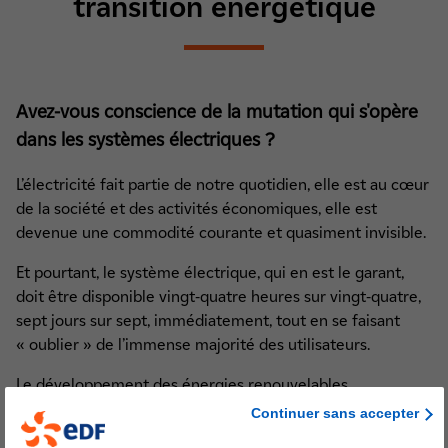
transition énergétique
Avez-vous conscience de la mutation qui s'opère
dans les systèmes électriques ?
L’électricité fait partie de notre quotidien, elle est au cœur
de la société et des activités économiques, elle est
devenue une commodité courante et quasiment invisible.
Et pourtant, le système électrique, qui en est le garant,
doit être disponible vingt-quatre heures sur vingt-quatre,
sept jours sur sept, immédiatement, tout en se faisant
« oublier » de l’immense majorité des utilisateurs.
Le développement des énergies renouvelables,
l’émergence des systèmes énergétiques locaux,
Continuer sans accepter
l’autoproduction, l’autoconsommation, le
stockage de