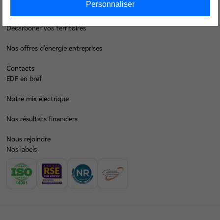
Personnaliser
Faire des économies d’énergie
Décarboner vos territoires
Nos offres d’énergie entreprises
Contacts
EDF en bref
Notre mix électrique
Nos résultats financiers
Nous rejoindre
Nos labels