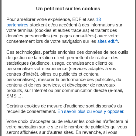
l’électricité
, les nouveaux usages, etc. sont autant de
Un petit mot sur les cookies
mutations qui nécessitent de développer des leviers de
flexibilité au sein du système électrique. Ce dernier, en
Pour améliorer votre expérience, EDF et ses
13
pleine évolution, est au cœur de la transition énergétique
partenaires
stockent et/ou accèdent à des informations sur
votre terminal (cookies et autres traceurs) et traitent des
et de la lutte contre le réchauffement climatique.
données personnelles (ex: pages consultées) avec votre
consentement lors de votre navigation sur les
sites edf.fr
.
Le livre « Les systèmes électriques de demain », fruit
d'un travail collectif de 23 chercheurs de la R&D d’EDF,
Ces technologies, parfois enrichies des données de nos outils
de gestion de la relation client, permettent de réaliser des
propose de vous faire découvrir l’envers du décor :
statistiques (audience, usage, connaissance client) ou
comment marche le système électrique et quels sont
personnaliser votre expérience (services adaptés à vos
les défis auxquels il va devoir faire face pour s’adapter
centres d’intérêt, offres ou publicités et contenu
personnalisés), mesurer la performance des publicités, du
aux enjeux de demain, dans le contexte de la
contenu et de nos services, et développer de nouveaux
transition énergétique et de la révolution numérique.
produits, sur Internet ou par communication directe (e-mail,
SMS...).
Une question sur les systèmes électriques de demain ?
Certains cookies de mesure d'audience sont dispensés du
Retrouvez ce livre sous ses deux formats.
recueil de consentement.
En savoir plus ou vous y opposer
.
Votre choix d’accepter ou de refuser les cookies n’affectera ni
votre navigation sur le site ni le nombre de publicités qui vous
seront affichées sur d’autres sites. En revanche, si vous
Les systèmes électriques de demain : format papier