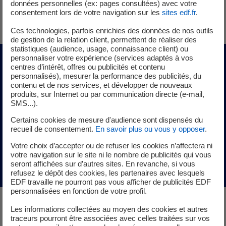
Nobel.
L'Académie royale des sciences de Suède
désigne
données personnelles (ex: pages consultées) avec votre
consentement lors de votre navigation sur les
sites edf.fr
.
les lauréats pour les prix de physique et chimie.
Ces technologies, parfois enrichies des données de nos outils
de gestion de la relation client, permettent de réaliser des
statistiques (audience, usage, connaissance client) ou
personnaliser votre expérience (services adaptés à vos
centres d’intérêt, offres ou publicités et contenu
Qu’est-ce que l’intrication
personnalisés), mesurer la performance des publicités, du
quantique ?
contenu et de nos services, et développer de nouveaux
produits, sur Internet ou par communication directe (e-mail,
SMS...).
Certains cookies de mesure d'audience sont dispensés du
Il s’agit du phénomène selon lequel deux particules
recueil de consentement.
En savoir plus ou vous y opposer
.
restent corrélées, quelle que soit la distance qui les
Votre choix d’accepter ou de refuser les cookies n’affectera ni
sépare. Si l’état de l’une est modifié, l’état de l’autre l’est
votre navigation sur le site ni le nombre de publicités qui vous
aussi. Intriquant, non ?
seront affichées sur d’autres sites. En revanche, si vous
refusez le dépôt des cookies, les partenaires avec lesquels
EDF travaille ne pourront pas vous afficher de publicités EDF
personnalisées en fonction de votre profil.
Les informations collectées au moyen des cookies et autres
Le jour où… « Il y a quelqu'un à
traceurs pourront être associées avec celles traitées sur vos