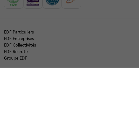
EDF Particuliers
EDF Entreprises
EDF Collectivités
EDF Recrute
Groupe EDF
linkedin
twitter
instagram
youtube
tiktok
Plan du site
Origine de l'électricité
Mentions légales
Données personnelles
Accessibilité : partiellement conforme (90%)
Cookies