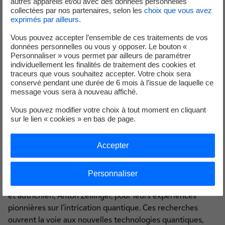
autres appareils et/ou avec des données personnelles
Stockholm qui cherche absolument
collectées par nos partenaires, selon les
choix que vous avez
exprimés par ailleurs
.
à vous joindre »
Vous pouvez accepter l’ensemble de ces traitements de vos
données personnelles ou vous y opposer. Le bouton «
Personnaliser » vous permet par ailleurs de paramétrer
individuellement les finalités de traitement des cookies et
C'est comme cela qu'Alain Aspect a découvert en octobre
traceurs que vous souhaitez accepter. Votre choix sera
2022 qu'il recevait le Prix Nobel de Physique, via cet appel
conservé pendant une durée de 6 mois à l’issue de laquelle ce
de l'Académie royale des sciences de Suède.
message vous sera à nouveau affiché.
Vous pouvez modifier votre choix à tout moment en cliquant
Alain Aspect est professeur à l'
Institut d'Optique Graduate
sur le lien « cookies » en bas de page.
School (Université Paris-Saclay)
, professeur à l’
École
Polytechnique
et directeur de recherche émérite du
Accepter
CNRS
. En octobre 2022, son assistante le contacte pour lui
dire que "quelqu'un à Stockholm cherche absolument à le
joindre". Il apprend que le Prix Nobel de Physique lui est
Personnaliser
décerné ainsi qu'à ses collègues américain, John F. Clauser,
et autrichien, Anton Zeilinger, pour leurs expériences
pionnières sur l’intrication quantique. Ces recherches
ouvrent la voie aux nouvelles technologies quantiques,