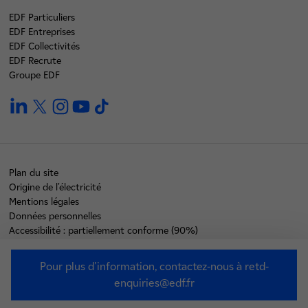
EDF Particuliers
EDF Entreprises
EDF Collectivités
EDF Recrute
Groupe EDF
linkedin
twitter
instagram
youtube
tiktok
Plan du site
Origine de l'électricité
Mentions légales
Données personnelles
Accessibilité : partiellement conforme (90%)
Cookies
Pour plus d'information, contactez-nous à retd-
©2026 EDF - L'énergie est notre avenir, économisons-la !
enquiries@edf.fr