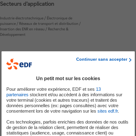
Secteurs d’application
Industrie électrotechnique / Électronique de
puissance / Réseaux de transport et distribution /
Insertion des ENR en réseau / Recherche &
Développement
Continuer sans accepter
Vos enjeux
Un petit mot sur les cookies
Pour améliorer votre expérience, EDF et ses
13
partenaires
stockent et/ou accèdent à des informations sur
votre terminal (cookies et autres traceurs) et traitent des
Vérifier la tenue des matériels aux surtensions
données personnelles (ex: pages consultées) avec votre
Analyser les avaries de matériels connectés à un
consentement lors de votre navigation sur les
sites edf.fr
.
réseau public ou industriel
Ces technologies, parfois enrichies des données de nos outils
Dimensionner l’isolement des matériels
de gestion de la relation client, permettent de réaliser des
électriques en phase de conception
statistiques (audience, usage, connaissance client) ou