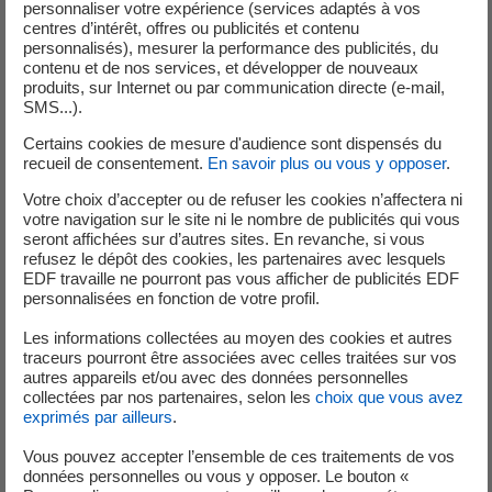
personnaliser votre expérience (services adaptés à vos
Valider un plan de protection
centres d’intérêt, offres ou publicités et contenu
Quantifier les conséquences de la foudre et des
personnalisés), mesurer la performance des publicités, du
manœuvres
contenu et de nos services, et développer de nouveaux
produits, sur Internet ou par communication directe (e-mail,
SMS...).
Nos atouts
Certains cookies de mesure d'audience sont dispensés du
recueil de consentement.
En savoir plus ou vous y opposer
.
Votre choix d’accepter ou de refuser les cookies n’affectera ni
votre navigation sur le site ni le nombre de publicités qui vous
seront affichées sur d’autres sites. En revanche, si vous
Un logiciel
EMTP
vendu à plusieurs milliers
refusez le dépôt des cookies, les partenaires avec lesquels
EDF travaille ne pourront pas vous afficher de publicités EDF
d’utilisateurs depuis plus de 20 ans
personnalisées en fonction de votre profil.
Un savoir faire et une expertise reconnus
internationalement et éprouvés dans le système
Les informations collectées au moyen des cookies et autres
traceurs pourront être associées avec celles traitées sur vos
électrique français
autres appareils et/ou avec des données personnelles
Capacité d’adapter les outils à vos besoins car nous
collectées par nos partenaires, selon les
choix que vous avez
maîtrisons les sources du logiciel
exprimés par ailleurs
.
Une excellence scientifique reconnue au niveau
Vous pouvez accepter l’ensemble de ces traitements de vos
international (publications, distinctions,
données personnelles ou vous y opposer. Le bouton «