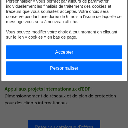
enseignement supérieur)
Personnaliser » vous permet par ailleurs de paramétrer
individuellement les finalités de traitement des cookies et
traceurs que vous souhaitez accepter. Votre choix sera
conservé pendant une durée de 6 mois à l’issue de laquelle ce
Ils nous ont fait confiance
message vous sera à nouveau affiché.
Vous pouvez modifier votre choix à tout moment en cliquant
sur le lien « cookies » en bas de page.
ENGIE
: Impact des liaisons électriques sur les gazoducs et
Accepter
dimensionnement des mises à la terre.
Personnaliser
Projets de centrale nucléaire EPR
: Dimensionnement
des réseaux de terre pour la protection contre la foudre
Appui aux projets internationaux d’EDF
:
Dimensionnement de réseaux et de plan de protection
pour des clients internationaux.
Retour au catalogue d'offres