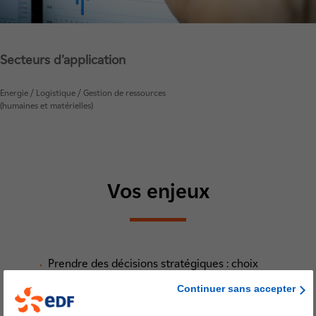
Secteurs d’application
Energie / Logistique / Gestion de ressources
(humaines et matérielles)
Vos enjeux
Prendre des décisions stratégiques : choix
d’investissements, dimensionnement d’un parc
Continuer sans accepter
d’installation ou d’une flotte.
Optimiser et accélérer le fonctionnement de vos