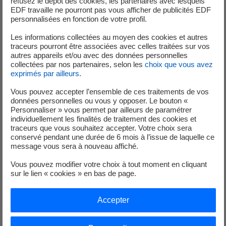
refusez le dépôt des cookies, les partenaires avec lesquels
industriels d’optimisation très performants.
EDF travaille ne pourront pas vous afficher de publicités EDF
personnalisées en fonction de votre profil.
Une excellence scientifique reconnue au niveau
international (publications, distinctions,
Les informations collectées au moyen des cookies et autres
enseignement).
traceurs pourront être associées avec celles traitées sur vos
autres appareils et/ou avec des données personnelles
collectées par nos partenaires, selon les
choix que vous avez
exprimés par ailleurs
.
Ils nous ont fait confiance
Vous pouvez accepter l’ensemble de ces traitements de vos
données personnelles ou vous y opposer. Le bouton «
Personnaliser » vous permet par ailleurs de paramétrer
individuellement les finalités de traitement des cookies et
traceurs que vous souhaitez accepter. Votre choix sera
EDF (2016) :
prix 2016 de l’innovation « ingénierie » du
conservé pendant une durée de 6 mois à l’issue de laquelle ce
message vous sera à nouveau affiché.
Challenge du Parc en Exploitation pour la mise au point
d’un code d’optimisation de la gestion des ressources
Vous pouvez modifier votre choix à tout moment en cliquant
matérielles lors du renouvellement du combustible.
sur le lien « cookies » en bas de page.
Dunkerque LNG (2016) :
optimisation des plannings
Accepter
d’arrivées des méthaniers au terminal de Dunkerque pour
gérer les conflits de plannings.