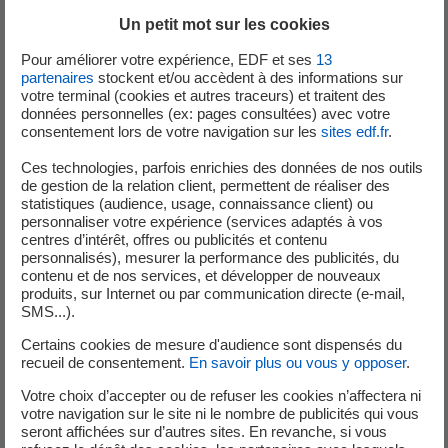
processus de décisions quotidiens en intégrant
Un petit mot sur les cookies
une grande quantité d’informations et des
Pour améliorer votre expérience, EDF et ses
13
contraintes à respecter.
partenaires
stockent et/ou accèdent à des informations sur
Former vos équipes sur la théorie et la mise en
votre terminal (cookies et autres traceurs) et traitent des
données personnelles (ex: pages consultées) avec votre
œuvre des techniques d’optimisation
consentement lors de votre navigation sur les
sites edf.fr
.
Ces technologies, parfois enrichies des données de nos outils
Nos atouts
de gestion de la relation client, permettent de réaliser des
statistiques (audience, usage, connaissance client) ou
personnaliser votre expérience (services adaptés à vos
centres d’intérêt, offres ou publicités et contenu
personnalisés), mesurer la performance des publicités, du
contenu et de nos services, et développer de nouveaux
produits, sur Internet ou par communication directe (e-mail,
Des compétences et savoir-faire reconnus au sein
SMS...).
des différents métiers du Groupe EDF : gestion du
portefeuille EDF (actifs de production, contrats
Certains cookies de mesure d'audience sont dispensés du
recueil de consentement.
En savoir plus ou vous y opposer
.
clients et contrats financiers), optimisation des
tournées de véhicules, gestion des ressources
Votre choix d’accepter ou de refuser les cookies n’affectera ni
votre navigation sur le site ni le nombre de publicités qui vous
humaines pour les activités de relation clientèle.
seront affichées sur d’autres sites. En revanche, si vous
Un savoir-faire dans le développement de codes