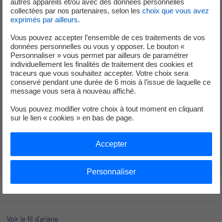
autres appareils et/ou avec des données personnelles
des sciences sociales, ou encore aux représentations
collectées par nos partenaires, selon les
choix que vous avez
exprimés par ailleurs
.
sociales. Membre de l'Académie des technologies, Gérald
Bronner est également l'auteur de nombreux ouvrages qui
Vous pouvez accepter l’ensemble de ces traitements de vos
ont marqué le débat public et sont devenus des
données personnelles ou vous y opposer. Le bouton «
Personnaliser » vous permet par ailleurs de paramétrer
références pour comprendre les enjeux de notre temps.
individuellement les finalités de traitement des cookies et
Parmi ses publications : « L’empire des croyances » (2003),
traceurs que vous souhaitez accepter. Votre choix sera
« La Démocratie des crédules » (2013), « Apocalypse
conservé pendant une durée de 6 mois à l’issue de laquelle ce
message vous sera à nouveau affiché.
cognitive » (2021) et plus récemment, « À l’assaut du
réel » (2025). En 2021, il a présidé la commission « Les
Vous pouvez modifier votre choix à tout moment en cliquant
Lumières à l'ère numérique », chargée par le
sur le lien « cookies » en bas de page.
gouvernement d’étudier les dérives informationnelles en
ligne (complotisme, fake news...). Depuis 2018, il est
Accepter
membre du Conseil Scientifique d’EDF.
Personnaliser
Voir le fil d'ariane