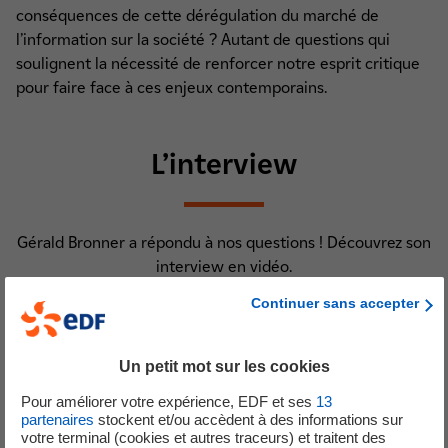
conséquences de cette dérégulation du marché de
l’information sur la société ? Autant de questions qui
soulignent la nécessité de renforcer notre esprit critique
pour faire face à ces enjeux contemporains.
L’interview
Gérald Bronner a répondu à nos questions ! Découvrez son
interview en vidéo.
Continuer sans accepter
Durée : 2min36
Un petit mot sur les cookies
Pour améliorer votre expérience, EDF et ses
13
partenaires
stockent et/ou accèdent à des informations sur
votre terminal (cookies et autres traceurs) et traitent des