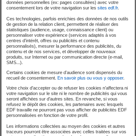
données personnelles (ex: pages consultées) avec votre
consentement lors de votre navigation sur les
sites edf.fr
.
Ces technologies, parfois enrichies des données de nos outils
de gestion de la relation client, permettent de réaliser des
statistiques (audience, usage, connaissance client) ou
personnaliser votre expérience (services adaptés à vos
centres d’intérêt, offres ou publicités et contenu
personnalisés), mesurer la performance des publicités, du
contenu et de nos services, et développer de nouveaux
produits, sur Internet ou par communication directe (e-mail,
SMS...).
Certains cookies de mesure d'audience sont dispensés du
recueil de consentement.
En savoir plus ou vous y opposer
.
Transcription
de la video Rendez-vous en terre scientif
Votre choix d’accepter ou de refuser les cookies n’affectera ni
votre navigation sur le site ni le nombre de publicités qui vous
seront affichées sur d’autres sites. En revanche, si vous
refusez le dépôt des cookies, les partenaires avec lesquels
EDF travaille ne pourront pas vous afficher de publicités EDF
personnalisées en fonction de votre profil.
Les informations collectées au moyen des cookies et autres
Sociologue réputé, Gérald Bronner consacre ses
traceurs pourront être associées avec celles traitées sur vos
recherches aux croyances collectives, à l’épistémologie