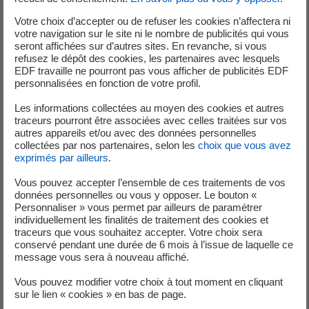
Votre choix d’accepter ou de refuser les cookies n’affectera ni
La chaleur dégagée par les serveurs
votre navigation sur le site ni le nombre de publicités qui vous
informatiques et les locaux techniques est
seront affichées sur d’autres sites. En revanche, si vous
récupérée
, assurant gratuitement environ 35 %
refusez le dépôt des cookies, les partenaires avec lesquels
EDF travaille ne pourront pas vous afficher de publicités EDF
des besoins de chaud. La chaleur liée à la production de
personnalisées en fonction de votre profil.
froid alimentaire est également utilisée pour préchauffer
l'eau chaude sanitaire de ce bâtiment, pour 18 % des
Les informations collectées au moyen des cookies et autres
traceurs pourront être associées avec celles traitées sur vos
besoins.
autres appareils et/ou avec des données personnelles
collectées par nos partenaires, selon les
choix que vous avez
La production énergétique est basée sur un
exprimés par ailleurs
.
dispositif de stockage
thermique constitué
3
Vous pouvez accepter l’ensemble de ces traitements de vos
d'une bâche tampon de 240 m
d'eau
données personnelles ou vous y opposer. Le bouton «
(température varie entre 5 et 45°C suivant la saison). Trois
Personnaliser » vous permet par ailleurs de paramétrer
pompes à chaleur réversibles alimentent ensuite en chaud
individuellement les finalités de traitement des cookies et
traceurs que vous souhaitez accepter. Votre choix sera
ou en froid le réseau de distribution de la dalle active.
conservé pendant une durée de 6 mois à l’issue de laquelle ce
message vous sera à nouveau affiché.
L'installation, sur le bâtiment OPALE, d'un
système de récupération d'une partie des
Vous pouvez modifier votre choix à tout moment en cliquant
3
eaux de pluies
dans deux cuves de 50 m
,
sur le lien « cookies » en bas de page.