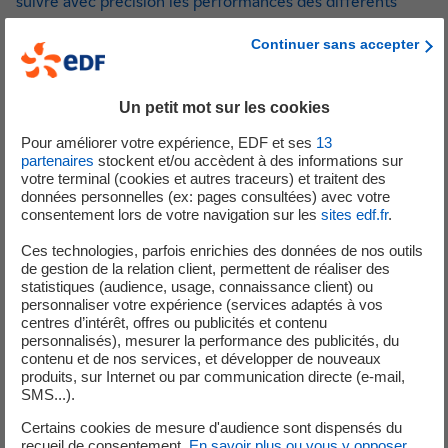
suivre avec précision les performances des différents
équipements. Au total, le site comprend 663 compteurs
Continuer sans accepter
d'électricité, 246 compteurs de chaud et froid et 60
compteurs d'eau.
Un petit mot sur les cookies
Pour améliorer votre expérience, EDF et ses
13
​​​​​​​Des installations remarquables
partenaires
stockent et/ou accèdent à des informations sur
votre terminal (cookies et autres traceurs) et traitent des
données personnelles (ex: pages consultées) avec votre
consentement lors de votre navigation sur les
sites edf.fr
.
L'enveloppe thermique des bâtiments
. Celle-
Ces technologies, parfois enrichies des données de nos outils
ci garantit une très bonne isolation couplée à
de gestion de la relation client, permettent de réaliser des
une très bonne étanchéité à l'air. Le choix a été
statistiques (audience, usage, connaissance client) ou
personnaliser votre expérience (services adaptés à vos
ensuite de privilégier une approche bioclimatique
centres d’intérêt, offres ou publicités et contenu
permettant de tirer parti des apports naturels.
personnalisés), mesurer la performance des publicités, du
contenu et de nos services, et développer de nouveaux
Le principe de chauffage et de rafraîchissement
produits, sur Internet ou par communication directe (e-mail,
du bâtiment OPALE repose sur un principe de
SMS...).
dalle active
qui tire parti de l'inertie thermique
Certains cookies de mesure d'audience sont dispensés du
du béton.
recueil de consentement.
En savoir plus ou vous y opposer
.