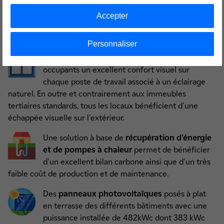
permet d'assurer 63 % des besoins des chasses d'eau des
toilettes. Le reste des eaux pluviales est collecté des
Accepter
bassins et permet d'assurer l'entretien des voiries et des
jardins.
Personnaliser
Le
large emploi du verre en façade
offre aux
occupants un excellent confort visuel sur
chaque poste de travail associé à un éclairage
naturel. En outre et contrairement aux immeubles
tertiaires standards, tous les locaux bénéficient d'une
échappée visuelle sur l'extérieur.
Une solution à base de
récupération d'énergie
et de pompes à chaleur
permet de bénéficier
d'un excellent bilan carbone ainsi que d'un très
faible coût de production et de maintenance.
Des
panneaux photovoltaïques
posés à plat
en terrasse des différents bâtiments avec une
puissance installée de 482kWc dont 383 kWc