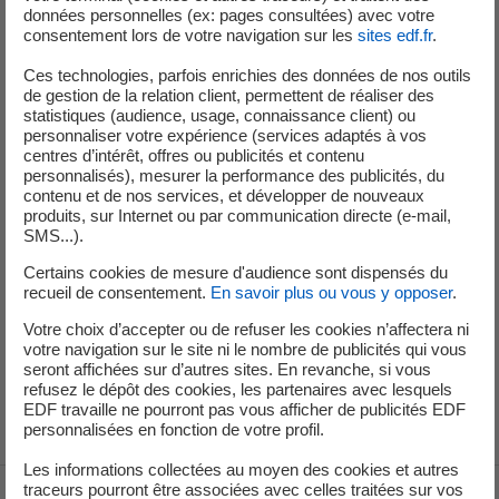
énergéticiens et financiers, ainsi que KPMG Corporate
données personnelles (ex: pages consultées) avec votre
consentement lors de votre navigation sur les
sites edf.fr
.
Finance. Il a commencé sa carrière en 1993 à la Direction
trésorerie du groupe De Agostini à Novara, en Italie.
Ces technologies, parfois enrichies des données de nos outils
de gestion de la relation client, permettent de réaliser des
Simone Rossi est diplômé de l'Université Bocconi de Milan
statistiques (audience, usage, connaissance client) ou
personnaliser votre expérience (services adaptés à vos
en Administration des Affaires.
centres d’intérêt, offres ou publicités et contenu
personnalisés), mesurer la performance des publicités, du
contenu et de nos services, et développer de nouveaux
produits, sur Internet ou par communication directe (e-mail,
SMS...).
Service de Presse
Certains cookies de mesure d'audience sont dispensés du
recueil de consentement.
En savoir plus ou vous y opposer
.
+33 (1) 40 42 46 37
Votre choix d’accepter ou de refuser les cookies n’affectera ni
votre navigation sur le site ni le nombre de publicités qui vous
service-de-presse@edf.fr
seront affichées sur d’autres sites. En revanche, si vous
refusez le dépôt des cookies, les partenaires avec lesquels
EDF travaille ne pourront pas vous afficher de publicités EDF
personnalisées en fonction de votre profil.
Les informations collectées au moyen des cookies et autres
traceurs pourront être associées avec celles traitées sur vos