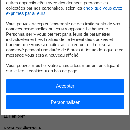
Voir le fil d'ariane
autres appareils et/ou avec des données personnelles
collectées par nos partenaires, selon les
choix que vous avez
exprimés par ailleurs
.
Haut de page
Vous pouvez accepter l’ensemble de ces traitements de vos
données personnelles ou vous y opposer. Le bouton «
Personnaliser » vous permet par ailleurs de paramétrer
individuellement les finalités de traitement des cookies et
Groupe
traceurs que vous souhaitez accepter. Votre choix sera
conservé pendant une durée de 6 mois à l’issue de laquelle ce
message vous sera à nouveau affiché.
Je déménage
Vous pouvez modifier votre choix à tout moment en cliquant
sur le lien « cookies » en bas de page.
Faire des économies d’énergie
Accepter
Décarboner vos territoires
Nos offres d’énergie entreprises
Personnaliser
Contacts
EDF en bref
Notre mix électrique