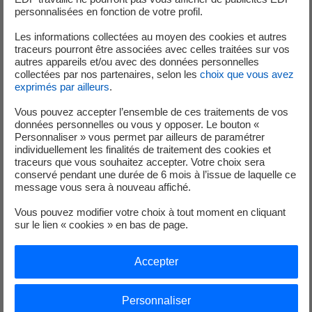
Co-innover pour un avenir électrique
personnalisées en fonction de votre profil.
Les informations collectées au moyen des cookies et autres
traceurs pourront être associées avec celles traitées sur vos
autres appareils et/ou avec des données personnelles
collectées par nos partenaires, selon les
choix que vous avez
exprimés par ailleurs
.
Vous pouvez accepter l’ensemble de ces traitements de vos
Pour EDF, ces démarches de co-création et de co-
données personnelles ou vous y opposer. Le bouton «
innovation numériques entre les internautes, les clients,
Personnaliser » vous permet par ailleurs de paramétrer
individuellement les finalités de traitement des cookies et
et des start-up incarnent la dynamique de progrès portée
traceurs que vous souhaitez accepter. Votre choix sera
par le Groupe, dans le monde de l’énergie. EDF donne ainsi
conservé pendant une durée de 6 mois à l’issue de laquelle ce
aux internautes l’occasion de se projeter dans le monde
message vous sera à nouveau affiché.
de demain en étant au coeur du processus de création, en
Vous pouvez modifier votre choix à tout moment en cliquant
construisant et testant en avant-première des produits
sur le lien « cookies » en bas de page.
nouveaux, utiles, et ancrés dans le quotidien. Pour les
start-up et créateurs d’entreprise sélectionnés, cette
Accepter
démarche est une opportunité d’autant plus intéressante,
qui leur offre un vivier d’internautes prêts à tester leurs
Personnaliser
prototypes et applications.