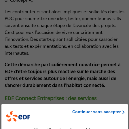
of Concept »).
Les contributeurs sont alors impliqués et sollicités dans les
POC pour soumettre une idée, tester, donner leur avis. Ils
suivent ensuite chaque étape de l’avancée des projets.
C’est pour eux l’occasion de vivre concrètement
l’innovation. Des start-up sont sollicitées pour s’associer
aux tests et expérimentations, en collaboration avec les
internautes.
Cette démarche particulièrement novatrice permet à
EDF d’être toujours plus réactive sur le marché des
offres et services autour de l’énergie, mais aussi de
s’ancrer durablement dans l’habitat connecté.
EDF Connect Entreprises : des services
numériques créés avec, et pour les entrepreneurs
Continuer sans accepter