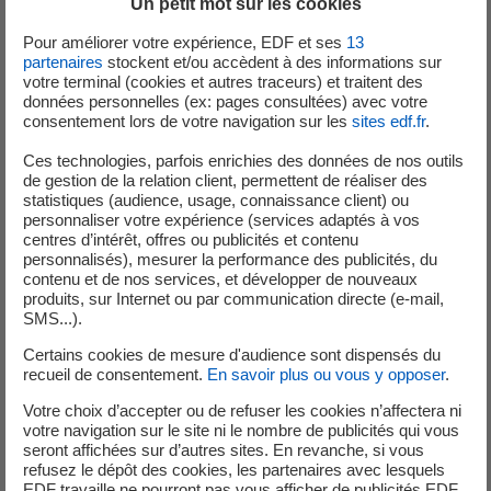
Un petit mot sur les cookies
Pour améliorer votre expérience, EDF et ses
13
partenaires
stockent et/ou accèdent à des informations sur
votre terminal (cookies et autres traceurs) et traitent des
Le portail
EDF Connect Entreprises
est un outil innovant
données personnelles (ex: pages consultées) avec votre
développé par EDF pour mettre en relation des start-up
consentement lors de votre navigation sur les
sites edf.fr
.
porteuses d’innovation technologique, et de savoir-faire
Ces technologies, parfois enrichies des données de nos outils
spécifique ; et des chefs d’entreprises ou professionnels
de gestion de la relation client, permettent de réaliser des
désireux de nouveaux services adaptés à leurs besoins :
statistiques (audience, usage, connaissance client) ou
personnaliser votre expérience (services adaptés à vos
réduire leurs coûts, gagner du temps avec des outils
centres d’intérêt, offres ou publicités et contenu
simples et intuitifs, ou encore tester des produits
personnalisés), mesurer la performance des publicités, du
innovants… Pour les start-up, ce portail donne accès à une
contenu et de nos services, et développer de nouveaux
produits, sur Internet ou par communication directe (e-mail,
communauté d’utilisateurs et de clients disposés à utiliser
SMS...).
de nouveaux services.
Certains cookies de mesure d'audience sont dispensés du
Des idées sont d’abord postées sur le portail par des
recueil de consentement.
En savoir plus ou vous y opposer
.
clients. Les start-up proposent ensuite des outils créés
Votre choix d’accepter ou de refuser les cookies n’affectera ni
spécifiquement (comme des applications mobiles)
votre navigation sur le site ni le nombre de publicités qui vous
seront affichées sur d’autres sites. En revanche, si vous
pour répondre aux idées et besoins exprimés.
refusez le dépôt des cookies, les partenaires avec lesquels
EDF travaille ne pourront pas vous afficher de publicités EDF