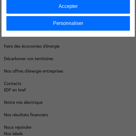
Accepter
Groupe
Personnaliser
Je déménage
Faire des économies d’énergie
Décarboner vos territoires
Nos offres d’énergie entreprises
Contacts
EDF en bref
Notre mix électrique
Nos résultats financiers
Nous rejoindre
Nos labels