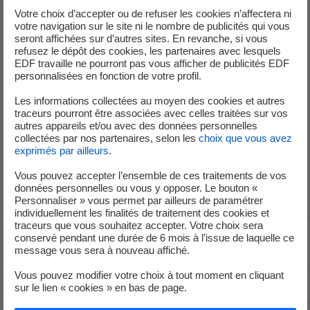
Votre choix d’accepter ou de refuser les cookies n’affectera ni
internet.
votre navigation sur le site ni le nombre de publicités qui vous
seront affichées sur d’autres sites. En revanche, si vous
refusez le dépôt des cookies, les partenaires avec lesquels
EDF travaille ne pourront pas vous afficher de publicités EDF
personnalisées en fonction de votre profil.
Service de Presse
Les informations collectées au moyen des cookies et autres
traceurs pourront être associées avec celles traitées sur vos
autres appareils et/ou avec des données personnelles
+33 (1) 40 42 46 37
collectées par nos partenaires, selon les
choix que vous avez
exprimés par ailleurs
.
service-de-presse@edf.fr
Vous pouvez accepter l’ensemble de ces traitements de vos
données personnelles ou vous y opposer. Le bouton «
Personnaliser » vous permet par ailleurs de paramétrer
individuellement les finalités de traitement des cookies et
traceurs que vous souhaitez accepter. Votre choix sera
conservé pendant une durée de 6 mois à l’issue de laquelle ce
Voir le fil d'ariane
message vous sera à nouveau affiché.
Vous pouvez modifier votre choix à tout moment en cliquant
Haut de page
sur le lien « cookies » en bas de page.