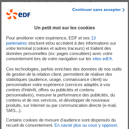
Les associations lauréates bénéficieront d’une campagne
Continuer sans accepter
de crowdfunding sur la plateforme d’HelloAsso ainsi que
d’une dotation globale de 150 000 € versée par EDF, en
supplément des dons collectés auprès du grand public.
Un petit mot sur les cookies
Les internautes pourront soutenir les projets qui leur
Pour améliorer votre expérience, EDF et ses
13
tiennent à coeur ; participer à l’aventure en devenant
partenaires
stockent et/ou accèdent à des informations sur
votre terminal (cookies et autres traceurs) et traitent des
acteurs de la lutte contre le changement climatique.
données personnelles (ex: pages consultées) avec votre
consentement lors de votre navigation sur les
sites edf.fr
.
Cette initiative s’inscrit dans l’engagement d’EDF pendant
la COP 21 et complète les actions du Groupe dans la lutte
Ces technologies, parfois enrichies des données de nos outils
de gestion de la relation client, permettent de réaliser des
contre le changement climatique.
statistiques (audience, usage, connaissance client) ou
personnaliser votre expérience (services adaptés à vos
* HelloAsso est la première plateforme de crowdfunding dédiée aux
centres d’intérêt, offres ou publicités et contenu
associations. Simple et sécurisé, HelloAsso permet à toutes les
personnalisés), mesurer la performance des publicités, du
contenu et de nos services, et développer de nouveaux
associations françaises de gérer leurs adhésions, leurs dons et leurs
produits, sur Internet ou par communication directe (e-mail,
événements. Entièrement gratuite, la plateforme reverse 100 % des
SMS...).
montants collectés aux associations. Avec plus de 13 millions d’euros
Certains cookies de mesure d'audience sont dispensés du
collectés, HelloAsso offre à plus de 7 000 associations une solution
recueil de consentement.
En savoir plus ou vous y opposer
.
unique pour gagner en visibilité et financer leurs actions sur