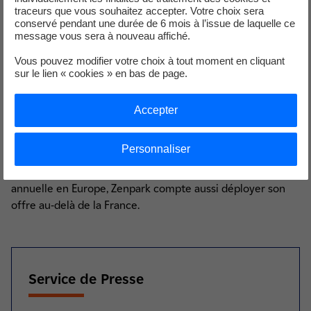
d’aménagement urbain tout en garantissant à tous les
traceurs que vous souhaitez accepter. Votre choix sera
utilisateurs un niveau de service supérieur. Avec près de
conservé pendant une durée de 6 mois à l’issue de laquelle ce
message vous sera à nouveau affiché.
350 projets de smart parking, Zenpark s’est
immédiatement imposée comme l’opérateur français
Vous pouvez modifier votre choix à tout moment en cliquant
numéro un du
sur le lien « cookies » en bas de page.
parking mutualisé pour la smart city. Cette levée de fonds
va permettre à Zenpark d’accélérer sa croissance sur ce
Accepter
secteur et de lancer de nouveaux services innovants dès
2019, notamment à destination des entreprises et des
Personnaliser
foncières immobilières. Le marché du smart parking étant
en pleine effervescence avec plus de 20% de croissance
annuelle en Europe, Zenpark compte aussi déployer son
offre au-delà de la France.
Service de Presse