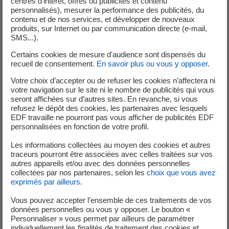
centres d’intérêt, offres ou publicités et contenu
à destination des partenaires parkings et d’améliorer plus
personnalisés), mesurer la performance des publicités, du
encore l’expérience utilisateur déjà plébiscitée par ses
contenu et de nos services, et développer de nouveaux
clients. D’autres pays européens sont déjà identifiés et
produits, sur Internet ou par communication directe (e-mail,
SMS...).
seront lancés en fonction des opportunités de marchés.
Certains cookies de mesure d'audience sont dispensés du
L’accélération de la croissance de l’activité « smart
recueil de consentement.
En savoir plus ou vous y opposer
.
parking »
Votre choix d’accepter ou de refuser les cookies n’affectera ni
La conception de la ville intelligente imaginée par les
votre navigation sur le site ni le nombre de publicités qui vous
collectivités, aménageurs, et promoteurs immobiliers,
seront affichées sur d’autres sites. En revanche, si vous
refusez le dépôt des cookies, les partenaires avec lesquels
requiert désormais des « smart parking », c’est-à-dire des
EDF travaille ne pourront pas vous afficher de publicités EDF
parkings connectés et intelligents nativement
personnalisées en fonction de votre profil.
intégrés dans l’infrastructure des bâtiments et qui
Les informations collectées au moyen des cookies et autres
mutualisent l’espace en sous-sol pour répondre de façon
traceurs pourront être associées avec celles traitées sur vos
dynamique. aux usages de tous les utilisateurs :
autres appareils et/ou avec des données personnelles
propriétaires, locataires, salariés et visiteurs grand public.
collectées par nos partenaires, selon les
choix que vous avez
exprimés par ailleurs
.
En capitalisant sur son expertise technologique et son
savoir-faire d’opérateur, Zenpark a construit une solution
Vous pouvez accepter l’ensemble de ces traitements de vos
radicalement innovante de smart parking qui permet de
données personnelles ou vous y opposer. Le bouton «
Personnaliser » vous permet par ailleurs de paramétrer
réduire le nombre de places à construire dans les projets
individuellement les finalités de traitement des cookies et