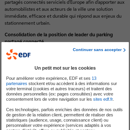
partagés connectés serviciels d’Europe afin d’apporter aux
automobilistes et aux acteurs de la ville une solution
immédiate, efficace et durable qui répond aux enjeux du
stationnement urbain.
Consolidation de la position de leader du parking
partagé connecté
Grâce à sa technologie brevetée, Zenpark exploite un
Continuer sans accepter
service de parkings partagés à destination des
automobilistes et motocyclistes qui souhaitent stationner
Un petit mot sur les cookies
quelques heures, quelques jours, quelques semaines ou
louer une place au mois, à un tarif compétitif et de façon
Pour améliorer votre expérience, EDF et ses
13
simple. Zenpark connecte tous les parkings privés sous-
partenaires
stockent et/ou accèdent à des informations sur
votre terminal (cookies et autres traceurs) et traitent des
utilisés, comme ceux des hôtels, bailleurs sociaux,
données personnelles (ex: pages consultées) avec votre
résidences étudiantes/séniors, et autres, et les partage
consentement lors de votre navigation sur les
sites edf.fr
.
avec d’autres utilisateurs via son application mobile. Cette
Ces technologies, parfois enrichies des données de nos outils
nouvelle levée de fonds va permettre à la société
de gestion de la relation client, permettent de réaliser des
d’étendre son réseau de parkings partagés connectés en
statistiques (audience, usage, connaissance client) ou
France et en Belgique, de développer de nouvelles offres
personnaliser votre expérience (services adaptés à vos