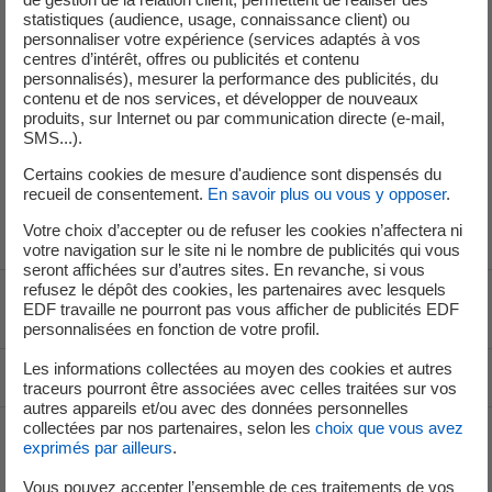
statistiques (audience, usage, connaissance client) ou
personnaliser votre expérience (services adaptés à vos
centres d’intérêt, offres ou publicités et contenu
Service de Presse
personnalisés), mesurer la performance des publicités, du
contenu et de nos services, et développer de nouveaux
produits, sur Internet ou par communication directe (e-mail,
+33 (1) 40 42 46 37
SMS...).
service-de-presse@edf.fr
Certains cookies de mesure d'audience sont dispensés du
recueil de consentement.
En savoir plus ou vous y opposer
.
Votre choix d’accepter ou de refuser les cookies n’affectera ni
votre navigation sur le site ni le nombre de publicités qui vous
seront affichées sur d’autres sites. En revanche, si vous
refusez le dépôt des cookies, les partenaires avec lesquels
EDF travaille ne pourront pas vous afficher de publicités EDF
Voir le fil d'ariane
personnalisées en fonction de votre profil.
Les informations collectées au moyen des cookies et autres
Haut de page
traceurs pourront être associées avec celles traitées sur vos
autres appareils et/ou avec des données personnelles
collectées par nos partenaires, selon les
choix que vous avez
exprimés par ailleurs
.
Groupe
Vous pouvez accepter l’ensemble de ces traitements de vos