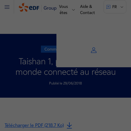
Vous
Aide &
FR
Groupe
Menu
êtes
Contact
Communiqué de presse
Taishan 1, premier EPR au
monde connecté au réseau
Publié le 29/06/2018
Télécharger le PDF (218.7 Ko)