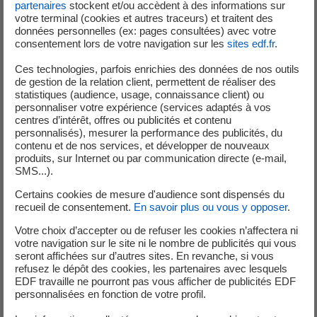
partenaires
stockent et/ou accèdent à des informations sur
initial du projet, Taishan a également bénéficié de
votre terminal (cookies et autres traceurs) et traitent des
l’expérience des deux projets EPR européens (Flamanville
données personnelles (ex: pages consultées) avec votre
consentement lors de votre navigation sur les
sites edf.fr
.
et Olkiluoto) dont la construction avait été lancée plus tôt.
Ces technologies, parfois enrichies des données de nos outils
La technologie EPR, adoptée par la centrale nucléaire de
de gestion de la relation client, permettent de réaliser des
Taishan, est une technologie nucléaire de troisième
statistiques (audience, usage, connaissance client) ou
génération, fruit du travail conjoint d’EDF et Framatome.
personnaliser votre expérience (services adaptés à vos
centres d’intérêt, offres ou publicités et contenu
Cette technologie a intégré le retour d’expérience et les
personnalisés), mesurer la performance des publicités, du
progrès techniques accumulés dans le monde au cours
contenu et de nos services, et développer de nouveaux
des 40 dernières années dans le domaine des réacteurs à
produits, sur Internet ou par communication directe (e-mail,
SMS...).
eau pressurisée.
Certains cookies de mesure d'audience sont dispensés du
En tant que premier projet EPR au monde, Taishan illustre
recueil de consentement.
En savoir plus ou vous y opposer
.
la force du partenariat nucléaire entre la France et la
Votre choix d’accepter ou de refuser les cookies n’affectera ni
Chine et apporte aux réacteurs de même technologie
votre navigation sur le site ni le nombre de publicités qui vous
dans le monde une expérience précieuse en matière de
seront affichées sur d’autres sites. En revanche, si vous
refusez le dépôt des cookies, les partenaires avec lesquels
gestion de projet et de maîtrise technologique.
EDF travaille ne pourront pas vous afficher de publicités EDF
personnalisées en fonction de votre profil.
*European Pressurised Reactor