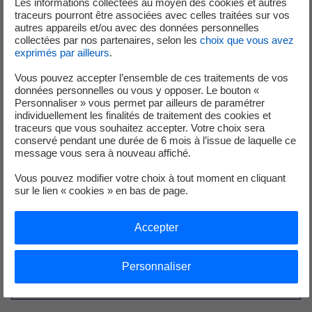
Les informations collectées au moyen des cookies et autres
traceurs pourront être associées avec celles traitées sur vos
autres appareils et/ou avec des données personnelles
collectées par nos partenaires, selon les
choix que vous avez
exprimés par ailleurs
.
Analystes et Investisseurs
Vous pouvez accepter l’ensemble de ces traitements de vos
données personnelles ou vous y opposer. Le bouton «
+33 (0) 1 40 42 40 38
Personnaliser » vous permet par ailleurs de paramétrer
individuellement les finalités de traitement des cookies et
traceurs que vous souhaitez accepter. Votre choix sera
conservé pendant une durée de 6 mois à l’issue de laquelle ce
message vous sera à nouveau affiché.
Vous pouvez modifier votre choix à tout moment en cliquant
sur le lien « cookies » en bas de page.
Service de Presse
Accepter
+33 (1) 40 42 46 37
Personnaliser
service-de-presse@edf.fr