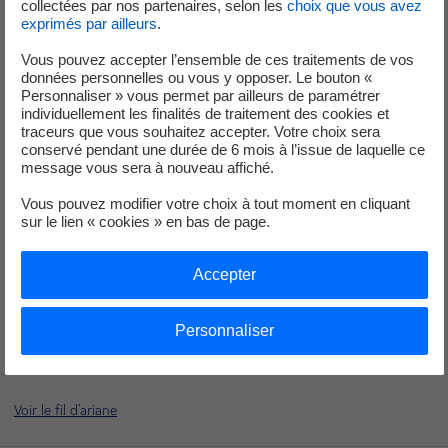
collectées par nos partenaires, selon les
choix que vous avez
exprimés par ailleurs
.
+33 (0) 1 40 42 40 38
Vous pouvez accepter l’ensemble de ces traitements de vos
données personnelles ou vous y opposer. Le bouton «
Personnaliser » vous permet par ailleurs de paramétrer
individuellement les finalités de traitement des cookies et
traceurs que vous souhaitez accepter. Votre choix sera
conservé pendant une durée de 6 mois à l’issue de laquelle ce
message vous sera à nouveau affiché.
Service de Presse
Vous pouvez modifier votre choix à tout moment en cliquant
sur le lien « cookies » en bas de page.
+33 (1) 40 42 46 37
Accepter
service-de-presse@edf.fr
Personnaliser
Voir le fil d'ariane