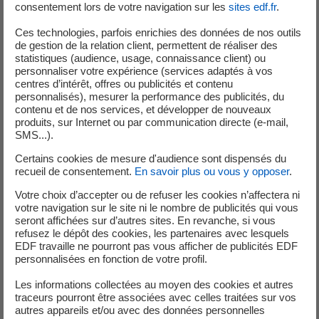
clients puis d’une équipe marketing en charge de la
consentement lors de votre navigation sur les
sites edf.fr
.
préparation à l’ouverture des marchés de l’énergie
Ces technologies, parfois enrichies des données de nos outils
en 1999. En 2005, elle est nommée Directrice Marketing
de gestion de la relation client, permettent de réaliser des
B to B, puis Directrice Grands Comptes en 2007. Depuis
statistiques (audience, usage, connaissance client) ou
personnaliser votre expérience (services adaptés à vos
fin 2011, elle est Directrice Clients Particuliers d’EDF
centres d’intérêt, offres ou publicités et contenu
animant plus de 5000 personnes au service de près de
personnalisés), mesurer la performance des publicités, du
25 millions de clients. Elle a notamment engagé la
contenu et de nos services, et développer de nouveaux
produits, sur Internet ou par communication directe (e-mail,
transformation numérique de la relation clients
SMS...).
particuliers et piloté le projet d’innovation positionnant le
groupe EDF sur le marché de la maison connectée à
Certains cookies de mesure d'audience sont dispensés du
recueil de consentement.
En savoir plus ou vous y opposer
.
travers la création de la filiale en mode start-up Sowee et
de sa station connectée associée. Elle assurait la
Votre choix d’accepter ou de refuser les cookies n’affectera ni
votre navigation sur le site ni le nombre de publicités qui vous
Présidence de plusieurs sociétés, dont Sowee, Cham,
seront affichées sur d’autres sites. En revanche, si vous
Edelia et Domofinance.
refusez le dépôt des cookies, les partenaires avec lesquels
EDF travaille ne pourront pas vous afficher de publicités EDF
personnalisées en fonction de votre profil.
Les informations collectées au moyen des cookies et autres
traceurs pourront être associées avec celles traitées sur vos
Analystes et Investisseurs
autres appareils et/ou avec des données personnelles