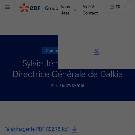
Vous
Aide &
FR
Groupe
Menu
êtes
Contact
Communiqué de presse
Sylvie Jéhanno nommée
Directrice Générale de Dalkia
Publié le 07/12/2016
Télécharger le PDF (122.78 Ko)