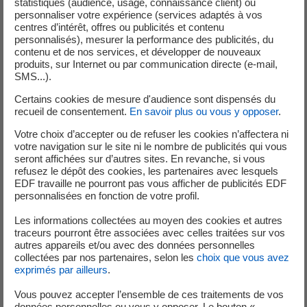
groupes transverses qui alimenteront les travaux du
statistiques (audience, usage, connaissance client) ou
personnaliser votre expérience (services adaptés à vos
Comex tout au long de l’année.
centres d’intérêt, offres ou publicités et contenu
personnalisés), mesurer la performance des publicités, du
Jean-Bernard Lévy, Président-directeur général d’EDF,
contenu et de nos services, et développer de nouveaux
déclare
« Ce Comex en direct s’imposait compte tenu de
produits, sur Internet ou par communication directe (e-mail,
SMS...).
l’engagement des salariés et de la richesse des
propositions. L’innovation sociale doit se poursuivre et
Certains cookies de mesure d'audience sont dispensés du
devenir une marque culturelle de l’entreprise. »
recueil de consentement.
En savoir plus ou vous y opposer
.
Votre choix d’accepter ou de refuser les cookies n’affectera ni
votre navigation sur le site ni le nombre de publicités qui vous
seront affichées sur d’autres sites. En revanche, si vous
refusez le dépôt des cookies, les partenaires avec lesquels
Analystes et Investisseurs
EDF travaille ne pourront pas vous afficher de publicités EDF
personnalisées en fonction de votre profil.
Les informations collectées au moyen des cookies et autres
+33 (0) 1 40 42 40 38
traceurs pourront être associées avec celles traitées sur vos
autres appareils et/ou avec des données personnelles
collectées par nos partenaires, selon les
choix que vous avez
exprimés par ailleurs
.
Vous pouvez accepter l’ensemble de ces traitements de vos
données personnelles ou vous y opposer. Le bouton «