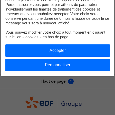
Personnaliser » vous permet par ailleurs de paramétrer
Service de Presse
individuellement les finalités de traitement des cookies et
traceurs que vous souhaitez accepter. Votre choix sera
conservé pendant une durée de 6 mois à l’issue de laquelle ce
message vous sera à nouveau affiché.
+33 (1) 40 42 46 37
service-de-presse@edf.fr
Vous pouvez modifier votre choix à tout moment en cliquant
sur le lien « cookies » en bas de page.
Accepter
Personnaliser
Voir le fil d'ariane
Haut de page
Groupe