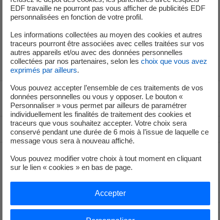
quatre dernières années. Il a, avec ses équipes, œuvré au
EDF travaille ne pourront pas vous afficher de publicités EDF
rayonnement de la marque EDF, au maintien de la confiance des
personnalisées en fonction de votre profil.
clients, notamment lors de la crise énergétique en 2022, et à
Les informations collectées au moyen des cookies et autres
l’accompagnement de projets de transformation majeurs de l’entreprise.
traceurs pourront être associées avec celles traitées sur vos
»
autres appareils et/ou avec des données personnelles
collectées par nos partenaires, selon les
choix que vous avez
exprimés par ailleurs
.
Vous pouvez accepter l’ensemble de ces traitements de vos
données personnelles ou vous y opposer. Le bouton «
Voir le fil d'ariane
Personnaliser » vous permet par ailleurs de paramétrer
individuellement les finalités de traitement des cookies et
traceurs que vous souhaitez accepter. Votre choix sera
Haut de page
conservé pendant une durée de 6 mois à l’issue de laquelle ce
message vous sera à nouveau affiché.
Vous pouvez modifier votre choix à tout moment en cliquant
sur le lien « cookies » en bas de page.
Groupe
Accepter
Je déménage