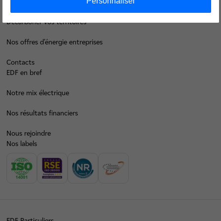
Personnaliser
Faire des économies d’énergie
Décarboner vos territoires
Nos offres d’énergie entreprises
Contacts
EDF en bref
Notre mix électrique
Nos résultats financiers
Nous rejoindre
Nos labels
EDF Particuliers