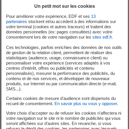
En 2018, il occupe le poste de directeur de la communication du groupe
Un petit mot sur les cookies
BPCE puis de Natixis. En 2021, il est nommé directeur de l’économie
du sport et des Jeux Olympiques et Paralympiques du groupe BPCE.
Pour améliorer votre expérience, EDF et ses
13
Depuis 2024, il est directeur marque, communication et RSE de Natixis
partenaires
stockent et/ou accèdent à des informations sur
votre terminal (cookies et autres traceurs) et traitent des
Investment Managers.
données personnelles (ex: pages consultées) avec votre
consentement lors de votre navigation sur les
sites edf.fr
.
Benoît Gausseron est diplômé de l’Institut d’études politiques de Paris
et de l’Université Paris IV – Sorbonne.
Ces technologies, parfois enrichies des données de nos outils
de gestion de la relation client, permettent de réaliser des
statistiques (audience, usage, connaissance client) ou
CV détaillé et photo disponibles sur demande.
personnaliser votre expérience (services adaptés à vos
centres d’intérêt, offres ou publicités et contenu
Luc Rémont, Président-Directeur Général d’EDF, a déclaré :
« Je suis
personnalisés), mesurer la performance des publicités, du
très heureux d'accueillir, d’ici quelques semaines, Benoît Gausseron en
contenu et de nos services, et développer de nouveaux
tant que directeur de la communication du Groupe. Son parcours et ses
produits, sur Internet ou par communication directe (e-mail,
SMS...).
compétences dans le domaine de la communication, tant dans le
secteur privé que public, constituent des atouts majeurs pour renforcer
Certains cookies de mesure d'audience sont dispensés du
recueil de consentement.
En savoir plus ou vous y opposer
.
l’impact du Groupe et accompagner la transformation profonde engagée
au travers du projet d’entreprise « Ambitions 2035 ».
Votre choix d’accepter ou de refuser les cookies n’affectera ni
Je tiens à remercier chaleureusement Benjamin Perret pour son
votre navigation sur le site ni le nombre de publicités qui vous
seront affichées sur d’autres sites. En revanche, si vous
engagement et sa contribution essentiels à l’entreprise au cours des
refusez le dépôt des cookies, les partenaires avec lesquels