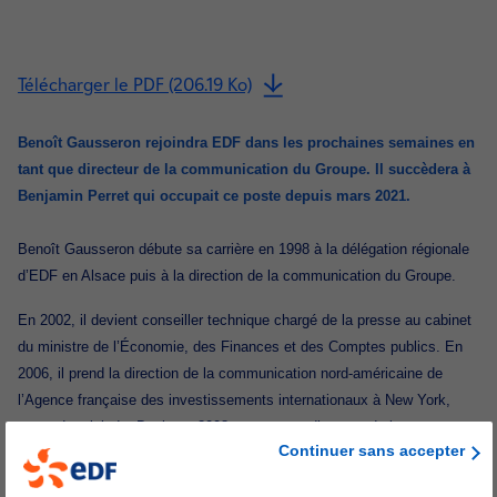
Télécharger le PDF (206.19 Ko)
Benoît Gausseron rejoindra EDF dans les prochaines semaines en
tant que directeur de la communication du Groupe. Il succèdera à
Benjamin Perret qui occupait ce poste depuis mars 2021.
Benoît Gausseron débute sa carrière en 1998 à la délégation régionale
d’EDF en Alsace puis à la direction de la communication du Groupe.
En 2002, il devient conseiller technique chargé de la presse au cabinet
du ministre de l’Économie, des Finances et des Comptes publics. En
2006, il prend la direction de la communication nord-américaine de
l’Agence française des investissements internationaux à New York,
avant de rejoindre Dexia en 2008 en tant que directeur de la
Continuer sans accepter
communication et de la marque.