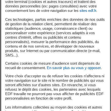
votre terminal (cookies et autres traceurs) et traitent des
déclaré :
« Pour être respecté, l’accord de Paris et son
données personnelles (ex: pages consultées) avec votre
objectif de limiter la hausse du réchauffement climatique
consentement lors de votre navigation sur les
sites edf.fr
.
à 2°C, nécessitent l’action des entreprises aux côtés des
Ces technologies, parfois enrichies des données de nos outils
Etats. C’est le sens de l’engagement que nous prenons
de gestion de la relation client, permettent de réaliser des
aujourd’hui. La réduction significative des émissions
statistiques (audience, usage, connaissance client) ou
directes de CO2 du Groupe à l’horizon de 2030 conforte
personnaliser votre expérience (services adaptés à vos
centres d’intérêt, offres ou publicités et contenu
le leadership d’EDF dans la croissance bas carbone. Cet
personnalisés), mesurer la performance des publicités, du
engagement ambitieux sera tenu grâce à la concrétisation
contenu et de nos services, et développer de nouveaux
de notre stratégie Cap 2030. Les lancements récents du
produits, sur Internet ou par communication directe (e-mail,
SMS...).
Plan Solaire et du Plan Stockage Electrique d’EDF,
démontrent la force avec laquelle le Groupe entend
Certains cookies de mesure d'audience sont dispensés du
concrétiser cette vision d’une économie bas carbone.»
recueil de consentement.
En savoir plus ou vous y opposer
.
Votre choix d’accepter ou de refuser les cookies n’affectera ni
(1) Emissions directes de CO
, hors analyse du cycle de vie
votre navigation sur le site ni le nombre de publicités qui vous
2
seront affichées sur d’autres sites. En revanche, si vous
des moyens de production et des combustibles.
refusez le dépôt des cookies, les partenaires avec lesquels
EDF travaille ne pourront pas vous afficher de publicités EDF
personnalisées en fonction de votre profil.
Les informations collectées au moyen des cookies et autres