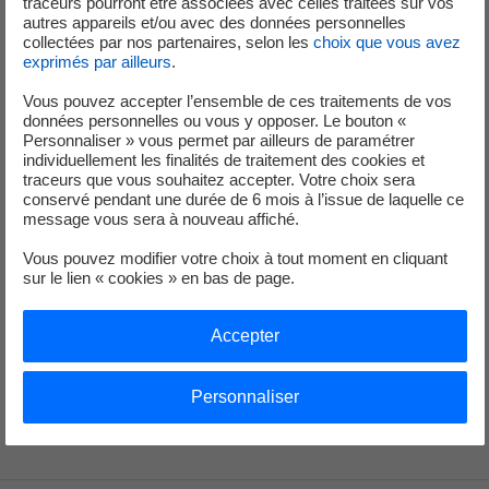
traceurs pourront être associées avec celles traitées sur vos
autres appareils et/ou avec des données personnelles
collectées par nos partenaires, selon les
choix que vous avez
Analystes et Investisseurs
exprimés par ailleurs
.
Vous pouvez accepter l’ensemble de ces traitements de vos
+33 (0) 1 40 42 40 38
données personnelles ou vous y opposer. Le bouton «
Personnaliser » vous permet par ailleurs de paramétrer
individuellement les finalités de traitement des cookies et
traceurs que vous souhaitez accepter. Votre choix sera
conservé pendant une durée de 6 mois à l’issue de laquelle ce
message vous sera à nouveau affiché.
Vous pouvez modifier votre choix à tout moment en cliquant
Service de Presse
sur le lien « cookies » en bas de page.
Accepter
+33 (1) 40 42 46 37
service-de-presse@edf.fr
Personnaliser