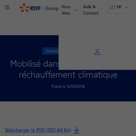
Vous
Aide &
FR
Groupe
Menu
êtes
Contact
Communiqué de presse
Mobilisé dans la lutte contre le
réchauffement climatique
Publié le 15/05/2018
Télécharger le PDF (382.44 Ko)