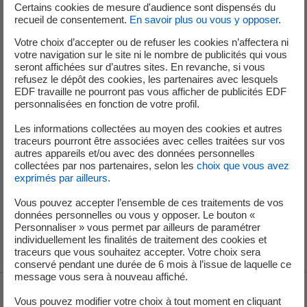
Certains cookies de mesure d'audience sont dispensés du
recueil de consentement.
En savoir plus ou vous y opposer
.
ARENH : Accès régulé à l’électricité nucléaire historique. Voir
section 1.4.3.3 de l’URD 2020 d’EDF.
Votre choix d’accepter ou de refuser les cookies n’affectera ni
votre navigation sur le site ni le nombre de publicités qui vous
er
Attribution de 20 TWh additionnels sur la période du 1
avril au 31
seront affichées sur d’autres sites. En revanche, si vous
décembre 2022 à un prix de 46,2 €/MWh.
refusez le dépôt des cookies, les partenaires avec lesquels
Ce montant intègre une estimation de l’effet du report tarifaire sur le
EDF travaille ne pourront pas vous afficher de publicités EDF
personnalisées en fonction de votre profil.
cash-flow 2022 d’environ 1,5 Mds€ sur la base des prix de march
é
au 31 décembre 2021 et d’environ 1,6 Mds€ sur la base des prix
Les informations collectées au moyen des cookies et autres
de marché au 12 janvier 2022. Ce report tarifaire sera sans impact
traceurs pourront être associées avec celles traitées sur vos
autres appareils et/ou avec des données personnelles
sur l’EBITDA 2022 si les pertes de recettes subies sur cette
collectées par nos partenaires, selon les
choix que vous avez
période peuvent être reconnues comme des charges imputables
exprimés par ailleurs
.
aux obligations de service public (entrant dans le champ IAS 20).
Vous pouvez accepter l’ensemble de ces traitements de vos
données personnelles ou vous y opposer. Le bouton «
Guidance 2022 Endettement Financier Net / EBITDA d’environ 3x (Cf. CP du
Personnaliser » vous permet par ailleurs de paramétrer
10 novembre 2021).
individuellement les finalités de traitement des cookies et
traceurs que vous souhaitez accepter. Votre choix sera
conservé pendant une durée de 6 mois à l’issue de laquelle ce
message vous sera à nouveau affiché.
Voir le fil d'ariane
Vous pouvez modifier votre choix à tout moment en cliquant