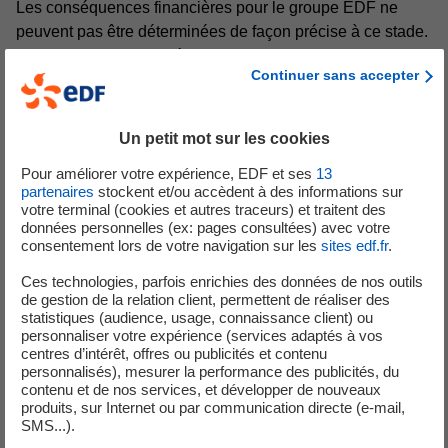
Les conséquences financières pour le groupe EDF ne
peuvent pas être déterminées de façon précise à ce stade.
A titre illustratif, dans l’état actuel des informations dont le
Continuer sans accepter
Groupe dispose, l’impact de ces mesures sur l’EBITDA
2022 d’EDF est estimé à environ 8,4 Mds€ sur la base des
prix de marché au 31 décembre 2021 et à environ 7,7
Un petit mot sur les cookies
Mds€ sur la base des prix de marché au 12 janvier 2022
(3)
Pour améliorer votre expérience, EDF et ses
13
.
partenaires
stockent et/ou accèdent à des informations sur
L’impact final sur l’EBITDA dépendra des prix de marché
votre terminal (cookies et autres traceurs) et traitent des
sur la période de mise en œuvre de ces mesures. EDF
données personnelles (ex: pages consultées) avec votre
consentement lors de votre navigation sur les
sites edf.fr
.
communiquera dès que possible et régulièrement sur
l’évolution de cette estimation.
Ces technologies, parfois enrichies des données de nos outils
EDF va examiner les mesures appropriées pour renforcer
de gestion de la relation client, permettent de réaliser des
statistiques (audience, usage, connaissance client) ou
sa structure bilancielle et toute mesure de nature à
personnaliser votre expérience (services adaptés à vos
protéger ses intérêts. EDF communiquera de nouveau au
centres d’intérêt, offres ou publicités et contenu
plus tard lors de la publication des résultats annuels 2021
personnalisés), mesurer la performance des publicités, du
contenu et de nos services, et développer de nouveaux
et dans l’attente retire sa guidance 2022 Endettement
produits, sur Internet ou par communication directe (e-mail,
(4)
Financier Net / EBITDA
.
SMS...).
________________________________________