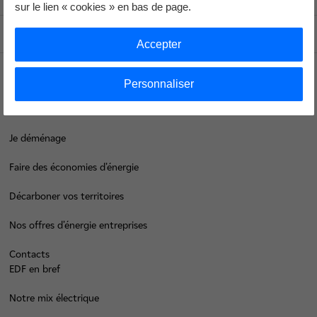
sur le lien « cookies » en bas de page.
Haut de page
Accepter
Personnaliser
Groupe
Je déménage
Faire des économies d’énergie
Décarboner vos territoires
Nos offres d’énergie entreprises
Contacts
EDF en bref
Notre mix électrique