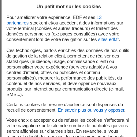
Un petit mot sur les cookies
Dans son rapport, le Médiateur note que 53 % des consommateurs
sont passés par le site internet pour leurs saisines. Cette voie,
Pour améliorer votre expérience, EDF et ses
13
entièrement gratuite, limite le risque d’irrecevabilité de la demande car
partenaires
stockent et/ou accèdent à des informations sur
votre terminal (cookies et autres traceurs) et traitent des
la plateforme du Médiateur accompagne les consommateurs dans leur
données personnelles (ex: pages consultées) avec votre
démarche. Elle facilite également le traitement en médiation en
consentement lors de votre navigation sur les
sites edf.fr
.
permettant des échanges directs entre le consommateur et le
Ces technologies, parfois enrichies des données de nos outils
Médiateur. Augmenter la part des saisines digitales sera une des
de gestion de la relation client, permettent de réaliser des
priorités du Médiateur en 2025 avec des actions autour du parcours des
statistiques (audience, usage, connaissance client) ou
requérants.
personnaliser votre expérience (services adaptés à vos
centres d’intérêt, offres ou publicités et contenu
personnalisés), mesurer la performance des publicités, du
Faire baisser le nombre de litiges
contenu et de nos services, et développer de nouveaux
Outre leur résolution, le rôle du Médiateur est de réduire le nombre de
produits, sur Internet ou par communication directe (e-mail,
litiges constatés grâce à des recommandations. Comme chaque année,
SMS...).
le Médiateur formule plusieurs recommandations d’amélioration à
Certains cookies de mesure d'audience sont dispensés du
l’attention des entités du Groupe, par exemple améliorer
recueil de consentement.
En savoir plus ou vous y opposer
.
l’accompagnement des demandeurs de prime énergie ou des clients
Votre choix d’accepter ou de refuser les cookies n’affectera ni
lors des périodes de coupures exceptionnelles, mieux informer les
votre navigation sur le site ni le nombre de publicités qui vous
clients du marché d’affaires sur les évolutions de prix, ou encore
seront affichées sur d’autres sites. En revanche, si vous
refusez le dépôt des cookies, les partenaires avec lesquels