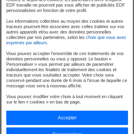
réduire les délais de traitement des réclamations. Ces
EDF travaille ne pourront pas vous afficher de publicités EDF
recommandations donnent lieu à des plans d’action mis en œuvre par
personnalisées en fonction de votre profil.
les directions et les filiales du Groupe.
Les informations collectées au moyen des cookies et autres
traceurs pourront être associées avec celles traitées sur vos
Olivier Fontanié, Médiateur du groupe EDF, a déclaré : « Si l’activité du
autres appareils et/ou avec des données personnelles
Médiateur est restée soutenue en 2024, le nombre de saisines reçues a
collectées par nos partenaires, selon les
choix que vous avez
baissé de 17 % par rapport à 2023. Par ailleurs, grâce au travail mené
exprimés par ailleurs
.
pour améliorer la prise en charge, le nombre de dossiers instruits n’a
Vous pouvez accepter l’ensemble de ces traitements de vos
jamais été aussi élevé. Afin de toujours améliorer l’accès à la médiation
données personnelles ou vous y opposer. Le bouton «
et résoudre les litiges pouvant survenir dans les meilleures conditions,
Personnaliser » vous permet par ailleurs de paramétrer
individuellement les finalités de traitement des cookies et
nous avons établi de nouveaux critères de recevabilité qui ont montré
traceurs que vous souhaitez accepter. Votre choix sera
des premiers résultats dès cette année. Nous poursuivrons ce travail
conservé pendant une durée de 6 mois à l’issue de laquelle ce
en 2025 pour une médiation au service de tous. »
message vous sera à nouveau affiché.
Les Chiffres 2024
Vous pouvez modifier votre choix à tout moment en cliquant
sur le lien « cookies » en bas de page.
6 174 saisines reçues (en baisse de 17 % par rapport aux
chiffres de 2023)
Accepter
1 727 recevables (en hausse de 4 % par rapport aux chiffres
de 2023)