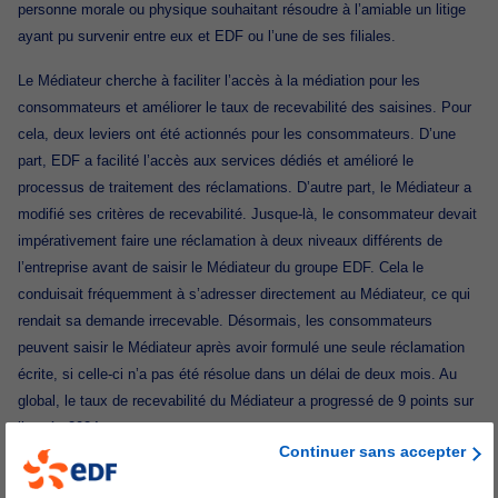
personne morale ou physique souhaitant résoudre à l’amiable un litige
ayant pu survenir entre eux et EDF ou l’une de ses filiales.
Le Médiateur cherche à faciliter l’accès à la médiation pour les
consommateurs et améliorer le taux de recevabilité des saisines. Pour
cela, deux leviers ont été actionnés pour les consommateurs. D’une
part, EDF a facilité l’accès aux services dédiés et amélioré le
processus de traitement des réclamations. D’autre part, le Médiateur a
modifié ses critères de recevabilité. Jusque-là, le consommateur devait
impérativement faire une réclamation à deux niveaux différents de
l’entreprise avant de saisir le Médiateur du groupe EDF. Cela le
conduisait fréquemment à s’adresser directement au Médiateur, ce qui
rendait sa demande irrecevable. Désormais, les consommateurs
peuvent saisir le Médiateur après avoir formulé une seule réclamation
écrite, si celle-ci n’a pas été résolue dans un délai de deux mois. Au
global, le taux de recevabilité du Médiateur a progressé de 9 points sur
l’année 2024.
Continuer sans accepter
Vers une digitalisation des saisines pour continuer à
en améliorer la recevabilité