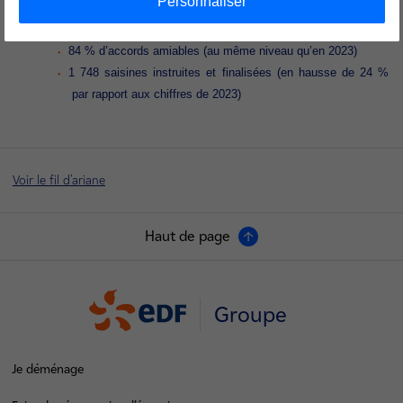
Personnaliser
60 jours de délai moyen de traitement (4 jours de délai en
moins par rapport à 2023)
84 % d’accords amiables (au même niveau qu’en 2023)
1 748 saisines instruites et finalisées (en hausse de 24 %
par rapport aux chiffres de 2023)
Voir le fil d'ariane
Haut de page
Groupe
Je déménage