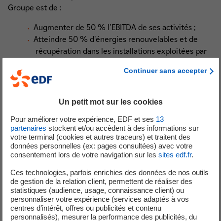
Groupe est de :
Augmenter de 50 % l'EBITDA de ses activités ;
Atteindre 50 % d'énergies renouvelables et de
récupération dans les installations exploitées par
Dalkia ;
Continuer sans accepter
Accélérer la numérisation au service de ses clients
pour que :
90 % d'entre eux disposent d'un espace
Un petit mot sur les cookies
client en ligne actif et d'une facture
Pour améliorer votre expérience, EDF et ses
13
électronique ;
partenaires
stockent et/ou accèdent à des informations sur
100 % des installations gérées par Dalkia
votre terminal (cookies et autres traceurs) et traitent des
soient connectées.
données personnelles (ex: pages consultées) avec votre
consentement lors de votre navigation sur les
sites edf.fr
.
À la conquête des nouveaux marchés
Ces technologies, parfois enrichies des données de nos outils
de gestion de la relation client, permettent de réaliser des
de la transition énergétique
statistiques (audience, usage, connaissance client) ou
personnaliser votre expérience (services adaptés à vos
centres d’intérêt, offres ou publicités et contenu
Le groupe EDF a pris des positions de premier plan sur
personnalisés), mesurer la performance des publicités, du