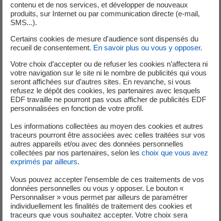
plusieurs activités émergentes :
contenu et de nos services, et développer de nouveaux
produits, sur Internet ou par communication directe (e-mail,
SMS...).
Mobilité électrique
Depuis le lancement de son Plan Mobilité Electrique en
Certains cookies de mesure d'audience sont dispensés du
novembre 2018, le Groupe se développe sur ce marché
recueil de consentement.
En savoir plus ou vous y opposer
.
prometteur pour devenir un leader de la recharge
Votre choix d’accepter ou de refuser les cookies n’affectera ni
électrique dès 2022 dans ses quatre pays coeur en Europe
votre navigation sur le site ni le nombre de publicités qui vous
seront affichées sur d’autres sites. En revanche, si vous
: la France, le Royaume-Uni, l'Italie et la Belgique.
refusez le dépôt des cookies, les partenaires avec lesquels
EDF travaille ne pourront pas vous afficher de publicités EDF
Agrégation et Power Purchase Agreement (PPA)
personnalisées en fonction de votre profil.
Le Groupe a pour ambition d'être l'acteur de référence
dans l'agrégation et l'optimisation des productions
Les informations collectées au moyen des cookies et autres
traceurs pourront être associées avec celles traitées sur vos
d'électricité d'origine renouvelable. Déjà leader des Power
autres appareils et/ou avec des données personnelles
Purchase Agreements en France, le groupe EDF a lancé sa
collectées par nos partenaires, selon les
choix que vous avez
filière Local Energy Management qui regroupe plusieurs
exprimés par ailleurs
.
filiales d'expertise : Agregio, Store and Forecast, DREEV,
Vous pouvez accepter l’ensemble de ces traitements de vos
E2M et PowerShift.
données personnelles ou vous y opposer. Le bouton «
Personnaliser » vous permet par ailleurs de paramétrer
Autoconsommation
individuellement les finalités de traitement des cookies et
traceurs que vous souhaitez accepter. Votre choix sera
Le Groupe est leader de l'autoconsommation solaire en