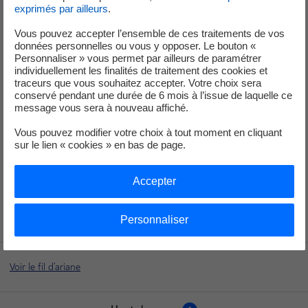
grande satisfaction pour Docaposte de s’associer à EDF, avec lequel
exprimés par ailleurs
.
nous partageons la même ambition de proposer un nouveau service
Vous pouvez accepter l’ensemble de ces traitements de vos
numérique de confiance aux Français, assurant la plus haute sécurité
données personnelles ou vous y opposer. Le bouton «
et la maitrise de leurs données, tout en répondant aux enjeux
Personnaliser » vous permet par ailleurs de paramétrer
énergétiques.
»
individuellement les finalités de traitement des cookies et
traceurs que vous souhaitez accepter. Votre choix sera
conservé pendant une durée de 6 mois à l’issue de laquelle ce
Lien d’accès à Monha :
https://decouvrir.monha.fr
message vous sera à nouveau affiché.
Vous pouvez modifier votre choix à tout moment en cliquant
[1]
sur le lien « cookies » en bas de page.
A travers sa filiale EDEV (EDF Développement Environnement).
[2]
Loi n°2021-1104 du
22 aout 2021 portant lutte contre le dérèglement
Accepter
climatique et renforcement de la résilience face à ses effets publiée au
JORF du 24 août 2021, article 167.
Personnaliser
Voir le fil d'ariane