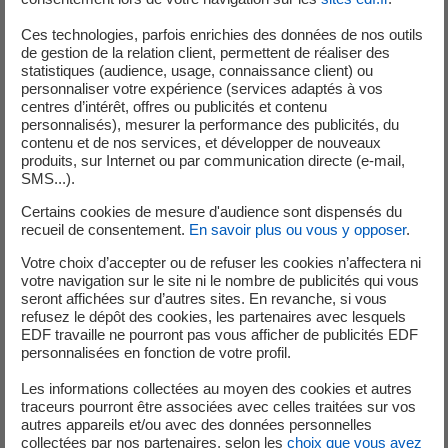
d’électricité, travaux réalisés, diagnostic de performance énergétique,
Ces technologies, parfois enrichies des données de nos outils
etc. Ces documents peuvent être intégrés dans le carnet au fur et à
de gestion de la relation client, permettent de réaliser des
mesure par les propriétaires ou par les professionnels, après accord
statistiques (audience, usage, connaissance client) ou
personnaliser votre expérience (services adaptés à vos
préalable desdits propriétaires.
centres d’intérêt, offres ou publicités et contenu
personnalisés), mesurer la performance des publicités, du
Pour le stockage des documents du CIL, l’architecture technique de
contenu et de nos services, et développer de nouveaux
Monha utilise le coffre-fort sécurisé Digiposte, opéré par Docaposte et
produits, sur Internet ou par communication directe (e-mail,
SMS...).
hébergé en France. Les particuliers disposant déjà d’un coffre-fort
numérique Digiposte personnel, ou souhaitant en ouvrir un, peuvent
Certains cookies de mesure d'audience sont dispensés du
recueil de consentement.
En savoir plus ou vous y opposer
.
échanger les données relatives à leur logement entre leur coffre-fort et
le carnet d’information Monha.
Votre choix d’accepter ou de refuser les cookies n’affectera ni
votre navigation sur le site ni le nombre de publicités qui vous
Frédéric Marcos
, responsable stratégique du projet pour EDF, déclare :
seront affichées sur d’autres sites. En revanche, si vous
refusez le dépôt des cookies, les partenaires avec lesquels
«
Le groupe EDF et Docaposte s’associent pour apporter aux
EDF travaille ne pourront pas vous afficher de publicités EDF
professionnels de l’immobilier et à leurs clients un service sécurisé qui,
personnalisées en fonction de votre profil.
au-delà du respect de la règlementation, permettra le suivi et
Les informations collectées au moyen des cookies et autres
l’amélioration des performances énergétiques du logement.
».
traceurs pourront être associées avec celles traitées sur vos
autres appareils et/ou avec des données personnelles
Frédéric Dufaux
, Directeur général adjoint de Docaposte, souligne «
la
collectées par nos partenaires, selon les
choix que vous avez