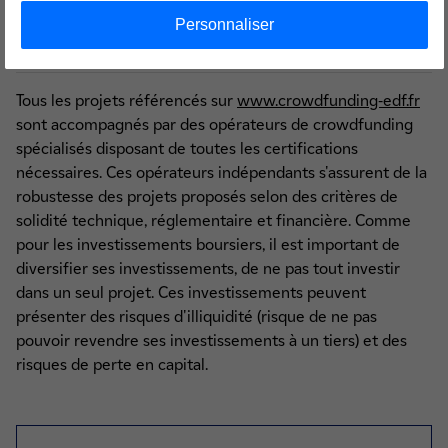
crowdsourcing des idées au crowdfunding des projets.
»
Personnaliser
1
À l'exception d'Enedis et de RTE
Tous les projets référencés sur
www.crowdfunding-edf.fr
sont accompagnés par des opérateurs de crowdfunding
spécialisés disposant de toutes les certifications
nécessaires. Ces opérateurs indépendants s'assurent de la
robustesse des projets proposés selon des critères de
solidité technique, réglementaire et financière. Comme
pour les investissements boursiers, il est important de
diversifier ses investissements, de ne pas tout investir
dans un seul projet. Ces investissements peuvent
présenter des risques d'illiquidité (risque de ne pas
pouvoir revendre ses investissements à un tiers) et des
risques de perte en capital.