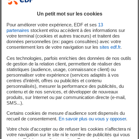
informations détaillées sur le financement proposé. Le
site référence des projets de développement de centrales
Un petit mot sur les cookies
solaires et éoliennes mais aussi prochainement d'autres
Pour améliorer votre expérience, EDF et ses
13
projets contribuant différemment à la transition
partenaires
stockent et/ou accèdent à des informations sur
énergétique, par exemple dans le domaine de la mobilité
votre terminal (cookies et autres traceurs) et traitent des
électrique ou du confort dans l'habitat.
données personnelles (ex: pages consultées) avec votre
consentement lors de votre navigation sur les
sites edf.fr
.
EDF élargit ainsi ses actions de co-innovations avec les
Ces technologies, parfois enrichies des données de nos outils
particuliers. En effet, ce portail est un prolongement du
de gestion de la relation client, permettent de réaliser des
site EDF Pulse & You (
www.edfpulseandyou.fr
), la
statistiques (audience, usage, connaissance client) ou
personnaliser votre expérience (services adaptés à vos
plateforme de co-innovation d'EDF avec les Français, qui
centres d’intérêt, offres ou publicités et contenu
leur permet de contribuer avec leurs idées à l'innovation
personnalisés), mesurer la performance des publicités, du
client du groupe EDF ou de start-ups. EDF Pulse & You est
contenu et de nos services, et développer de nouveaux
produits, sur Internet ou par communication directe (e-mail,
devenue l'une des premières plateformes de co-
SMS...).
innovation de France avec plus de 90 projets réussis et
plus de 8 000 participants actifs. Des idées postées sur
Certains cookies de mesure d'audience sont dispensés du
recueil de consentement.
En savoir plus ou vous y opposer
.
EDF Pulse & You
, poussées par les internautes, pourront
donc à l'avenir se transformer en projets finançables par
Votre choix d’accepter ou de refuser les cookies n’affectera ni
votre navigation sur le site ni le nombre de publicités qui vous
l'intermédiaire d'investissements participatifs.