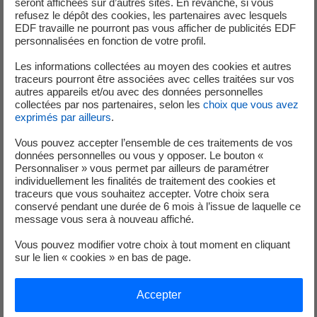
seront affichées sur d’autres sites. En revanche, si vous
refusez le dépôt des cookies, les partenaires avec lesquels
Nicolas Couderc, Directeur France d'EDF
EDF travaille ne pourront pas vous afficher de publicités EDF
Renouvelables
a déclaré : «
Les projets éoliens et solaires
personnalisées en fonction de votre profil.
que nous portons sont des projets inscrits dans un
Les informations collectées au moyen des cookies et autres
territoire. Ils sont développés et construits en lien étroit
traceurs pourront être associées avec celles traitées sur vos
avec les acteurs locaux et les riverains. Le succès de nos
autres appareils et/ou avec des données personnelles
38 campagnes de financement participatif témoigne de la
collectées par nos partenaires, selon les
choix que vous avez
exprimés par ailleurs
.
confiance des riverains dans les projets développés par
EDF Renouvelables, mais aussi de leur engagement en
Vous pouvez accepter l’ensemble de ces traitements de vos
faveur de la transition énergétique. Nous sommes
données personnelles ou vous y opposer. Le bouton «
Personnaliser » vous permet par ailleurs de paramétrer
heureux de pouvoir répondre à leurs attentes à travers
individuellement les finalités de traitement des cookies et
ces campagnes qui financent des projets bas carbone.
»
traceurs que vous souhaitez accepter. Votre choix sera
conservé pendant une durée de 6 mois à l’issue de laquelle ce
Fabrice Gourdellier, Directeur du Marché des Clients
message vous sera à nouveau affiché.
Particuliers d'EDF
, a déclaré : «
EDF innove toujours plus
Vous pouvez modifier votre choix à tout moment en cliquant
pour ses clients, mais aussi avec ses clients grâce à EDF
sur le lien « cookies » en bas de page.
Pulse & You. Avec ce nouveau portail dédié au
crowdfunding, EDF devient précurseur en étant présent à
Accepter
toutes les étapes de la chaine de valeur du participatif : du