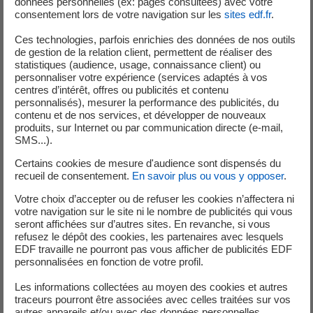
données personnelles (ex: pages consultées) avec votre
consentement lors de votre navigation sur les
sites edf.fr
.
Dans cet esprit, EDF déploie une stratégie visant à :
Ces technologies, parfois enrichies des données de nos outils
de gestion de la relation client, permettent de réaliser des
Identifier de façon détaillée les entreprises
statistiques (audience, usage, connaissance client) ou
susceptibles d’être sélectionnées comme
personnaliser votre expérience (services adaptés à vos
fournisseurs dans le cadre de ce projet. A ce jour,
centres d’intérêt, offres ou publicités et contenu
personnalisés), mesurer la performance des publicités, du
près de 300 entreprises tchèques ont été
contenu et de nos services, et développer de nouveaux
identifiées et quelques 90 d’entre elles ont déjà
produits, sur Internet ou par communication directe (e-mail,
été pré-qualifiées ;
SMS...).
Organiser des séances de formation dédiées en
Certains cookies de mesure d'audience sont dispensés du
vue de familiariser les acteurs industriels
recueil de consentement.
En savoir plus ou vous y opposer
.
tchèques avec la technologie EPR, le processus de
Votre choix d’accepter ou de refuser les cookies n’affectera ni
qualification des fournisseurs ainsi qu‘avec les
votre navigation sur le site ni le nombre de publicités qui vous
codes et standards associés ;
seront affichées sur d’autres sites. En revanche, si vous
refusez le dépôt des cookies, les partenaires avec lesquels
Elargir le champ d’action de la Division d’EDF
EDF travaille ne pourront pas vous afficher de publicités EDF
Nuclear Czechia à Prague, qui se consacre au
personnalisées en fonction de votre profil.
développement des activités nucléaires d’EDF sur
Les informations collectées au moyen des cookies et autres
le marché tchèque, en vue de coordonner les
traceurs pourront être associées avec celles traitées sur vos
efforts menés localement pour aboutir à une
autres appareils et/ou avec des données personnelles