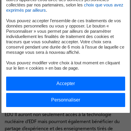
coopération réussie et de long terme avec ČEZ et
collectées par nos partenaires, selon les
choix que vous avez
exprimés par ailleurs
.
avec l’industrie tchèque.
Renforcer les moyens humains par l’élaboration de
Vous pouvez accepter l’ensemble de ces traitements de vos
programmes de formation dans le domaine du
données personnelles ou vous y opposer. Le bouton «
Personnaliser » vous permet par ailleurs de paramétrer
développement du nouveau nucléaire et des
individuellement les finalités de traitement des cookies et
sciences du nucléaire en République tchèque,
traceurs que vous souhaitez accepter. Votre choix sera
notamment avec EDF venant en appui de
conservé pendant une durée de 6 mois à l’issue de laquelle ce
message vous sera à nouveau affiché.
l’Académie nucléaire franco-tchèque, dont
l’inauguration officielle a eu lieu en octobre 2023.
Vous pouvez modifier votre choix à tout moment en cliquant
sur le lien « cookies » en bas de page.
EDF et ses partenaires sont pleinement mobilisés pour
assurer une coopération de long terme entre les
Accepter
industries tchèque et française et pour accompagner la
réussite du programme de nouveau nucléaire dans le
Personnaliser
pays. En rejoignant la communauté grandissante des
exploitants et propriétaires de la technologie EPR, ČEZ et
EDU II auront non seulement accès à la technologie
nucléaire d’EDF mais pourront également bénéficier du
partage d’expérience et des enseignements tirés de