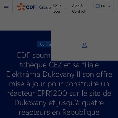
Vous
Aide &
FR
Groupe
Menu
êtes
Contact
Communiqué de presse
EDF soumet à l’exploitant
tchèque ČEZ et sa filiale
Elektrárna Dukovany II son offre
mise à jour pour construire un
réacteur EPR1200 sur le site de
Dukovany et jusqu’à quatre
réacteurs en République