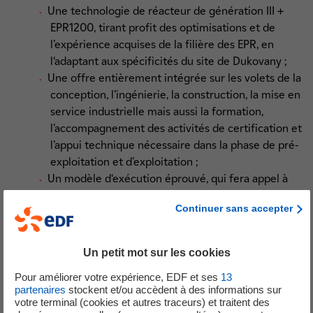
Une technologie de réacteur de génération III +
EPR1200, tirant profit des optimisations et de
l’expérience acquises de la filière des EPR, en
l‘adaptant aux spécificités du site de Dukovany ;
Une offre entièrement intégrée sur les volets de la
conception, l’ingénierie, la construction, la mise en
service industrielle mais aussi la formation,
l’accompagnement des activités de certification et
l’appui technique nécessaire dans la phase de pré-
exploitation et d’exploitation ;
Un modèle d‘exécution éprouvé, qui fera appel à
EDF en tant que fournisseur principal de
Continuer sans accepter
l’ensemble des lots nécessaires, allant de la
conception au combustible nucléaire.
Une démarche de partenariats de long terme
Un petit mot sur les cookies
entre les industries nucléaires française et
Pour améliorer votre expérience, EDF et ses
13
tchèque, confortée par un processus de
partenaires
stockent et/ou accèdent à des informations sur
localisation sur mesure, porteur de retombées
votre terminal (cookies et autres traceurs) et traitent des
économiques pour la République tchèque.