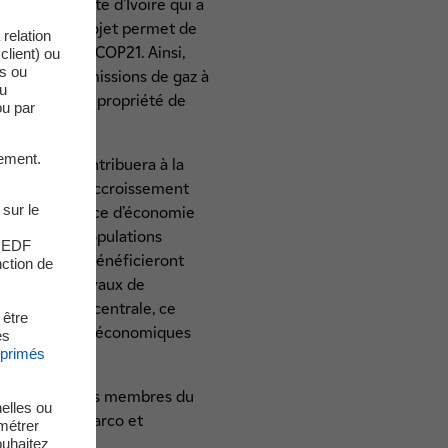
2030 de la Côte d’Ivoire qui a
on 2030. Ce projet permet de
relation
ays lors de la COP21. Ainsi,
client) ou
es ou
réduire ses émissions de gaz à
du
trale deviendra propriété de
ou par
ement.
(1)
locale
et contribuera à la
gricoles et l’accroissement
 sur le
stitue une source d’économie
s de vie des populations
s EDF
es planteurs bénéficieront
nction de
turel. Les travaux de
tation de la centrale, ce
 être
 des retombées économiques
es
xprimés
a assuré par les membres du
elles ou
 filiale Proparco et
métrer
ouhaitez