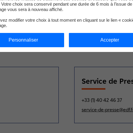
 Votre choix sera conservé pendant une durée de 6 mois à l’issue de 
ge vous sera à nouveau affiché.
ent à la réalisation de certains Objectifs en matière de Dével
uire une infrastructure résiliente, promouvoir une industrialisat
ez modifier votre choix à tout moment en cliquant sur le lien « cook
nnovation (ODD 9), fournir une énergie abordable et propre (ODD 
age.
omique pour tous (ODD8).
Personnaliser
Accepter
de la centrale auprès de 12 000 planteurs villageois (pour plus de 70 %) et de PALMCI, fi
Service de Pre
+33 (1) 40 42 46 37
service-de-presse@edf.f