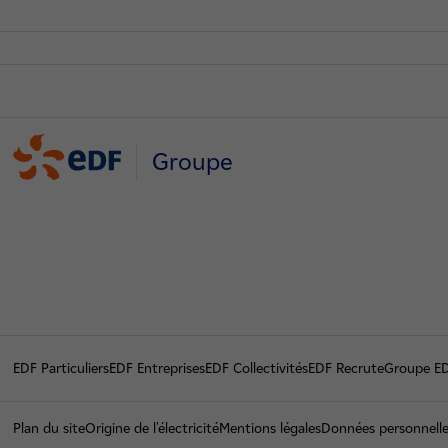
Groupe
EDF Particuliers
EDF Entreprises
EDF Collectivités
EDF Recrute
Groupe E
Plan du site
Origine de l'électricité
Mentions légales
Données personnell