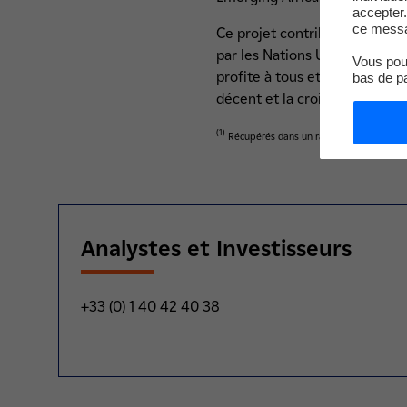
accepter.
ce messa
Ce projet contribue directem
par les Nations Unies : constr
Vous pouv
profite à tous et favorise l'i
bas de p
décent et la croissance écon
(1)
Récupérés dans un rayon de 60 km autour 
Analystes et Investisseurs
+33 (0) 1 40 42 40 38