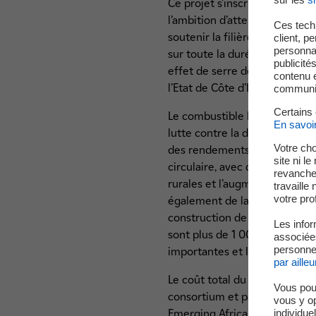
Ce projet s’inscrit dans le c
l’ambition d’atteindre 42 % d
Ces techn
soutenir la filière agro-indust
client, p
personnal
sur toute la durée de la conc
publicité
effet de serre de 4,5 million
contenu e
l’Etat de Côte d’Ivoire.
communica
Certains
Le combustible biomasse provi
En savoi
lutte contre la déforestation
Votre cho
des rendements dans les plant
site ni l
circulaire, avec des impacts p
revanche,
rurales et l’augmentation jus
travaille
votre prof
également de la mise à dispos
construction de la centrale c
Les infor
sont plus de 1 000 équivalen
associées
personnel
importantes et la création de
par ailleu
Le coût total du projet repr
Vous pou
consortium et par des partena
vous y o
individue
Emerging Africa Infrastructur