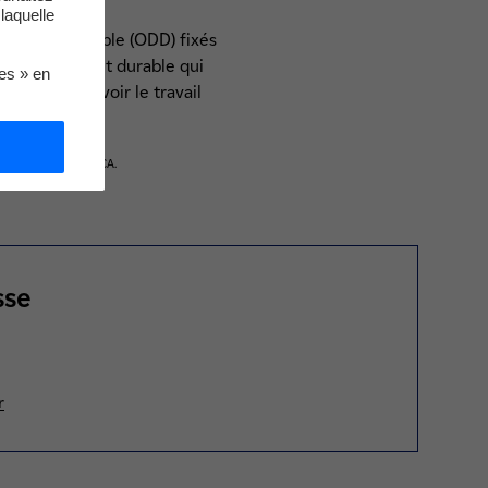
laquelle
oppement Durable (ODD) fixés
ion inclusive et durable qui
ies » en
7) et promouvoir le travail
liale du groupe SIFCA.
sse
r