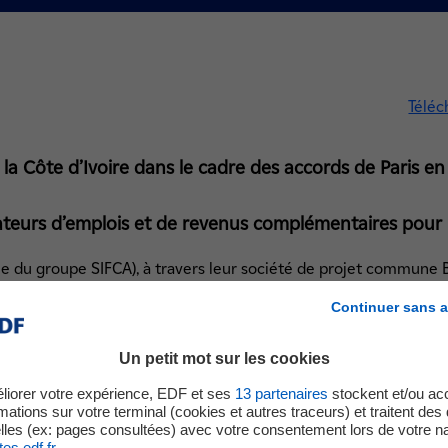
Téléc
a Côte d’Ivoire dans le cadre des accords de Paris en 
éateurs d’emplois et de revenus complémentaires pour l
iale du groupe SIFCA), à travers leur société de projet commune
ent de Côte d’Ivoire un contrat de concession pour la concepti
Continuer sans a
on pendant 25 ans d’une centrale biomasse de 46 MW. Ce jalon m
et de mettre en service la centrale mi-2023. Située dans la co
Un petit mot sur les cookies
tion sera la plus grande centrale d’Afrique de l’Ouest alimentée à
ricité de l’équivalent de 1,7 millions de personnes par an. EDF,
liorer votre expérience, EDF et ses
13
partenaires
stockent et/ou ac
mations sur votre terminal (cookies et autres traceurs) et traitent de
t 24 % de BIOVEA Energie.
lles (ex: pages consultées) avec votre consentement lors de votre na
tes edf.fr
.