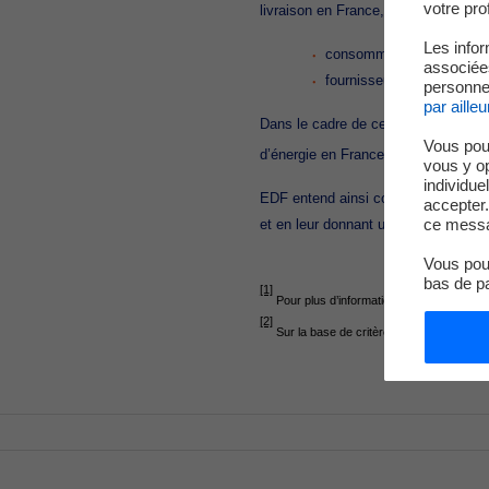
votre prof
livraison en France, à travers un m
Les infor
consommateurs qui ont d
associées
fournisseurs ou producteu
personnel
par ailleu
Dans le cadre de ce mécanisme d’all
Vous pou
d’énergie en France. Les acteurs in
vous y o
individue
EDF entend ainsi contribuer à l’élect
accepter.
ce messa
et en leur donnant une visibilité à l
Vous pouv
bas de p
[1]
Pour plus d’informations, les acteurs int
[2]
Sur la base de critères d’éligibilité nota