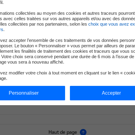
il.
écanisme d’enchère à l’échelle européenne à destination de :
mations collectées au moyen des cookies et autres traceurs pourront
es besoins supérieurs à 7 GWh/an,
 avec celles traitées sur vos autres appareils et/ou avec des donné
rs disposant d’une capacité d’enlèvement physique de l’électricité en France.
les collectées par nos partenaires, selon les
choix que vous avez e
rs
.
ocation, EDF proposera un volume total de 1800 MW d’électricité par an (env
[1]
vez accepter l’ensemble de ces traitements de vos données personn
téressés peuvent se manifester
auprès d’EDF qui procèdera à une évaluation d
pposer. Le bouton « Personnaliser » vous permet par ailleurs de para
llement les finalités de traitement des cookies et traceurs que vous s
rification et à la compétitivité de l’économie en diversifiant et adaptant son o
 Votre choix sera conservé pendant une durée de 6 mois à l’issue de 
ge vous sera à nouveau affiché.
ong terme.
ez modifier votre choix à tout moment en cliquant sur le lien « cook
age.
éressés sont invités à consulter la page web dédiée :
www.edf.fr/ami-capn
mment financiers
Personnaliser
Accepter
Haut de page