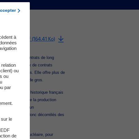
ccepter
cèdent à
charger le PDF (164.41 Ko)
s données
vigation
loppement des contrats de long
relation
 plus large choix de contrats
client) ou
es marchés de gros. Elle offre plus de
es ou
tion aux marchés de gros.
du
ou par
 parc nucléaire historique français
’une quote-part de la production
ement.
nt ainsi accès à un
arc nucléaire et donc décorrélés des
 sur le
s EDF
n de production nucléaire, pour
nction de