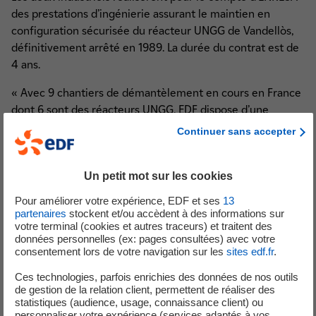
des prestations d’ingénierie assurant le maintien en
configuration sécurisée du réacteur UNGG de Vandellòs,
définitivement arrêté en 1989. La durée du contrat est de
4 ans.
« Avec 9 chantiers de démantèlement en cours en France
dont 6 sont des réacteurs UNGG, EDF dispose d’une
expertise unique dans ce domaine et aspire à devenir un
Continuer sans accepter
acteur de référence sur le marché émergent de
démantèlement. Nous sommes fiers de pouvoir travailler
Un petit mot sur les cookies
avec WES sur le chantier de Vandellòs et d’apporter à
ENRESA les meilleurs pratiques développées sur nos
Pour améliorer votre expérience, EDF et ses
13
chantiers de démantèlement » déclare Sylvain Granger,
partenaires
stockent et/ou accèdent à des informations sur
votre terminal (cookies et autres traceurs) et traitent des
directeur des Projets Déconstruction-Déchets d’EDF.
données personnelles (ex: pages consultées) avec votre
consentement lors de votre navigation sur les
sites edf.fr
.
« Ce contrat est une occasion de travailler avec EDF qui
est face à des challenges similaires en France. Cela
Ces technologies, parfois enrichies des données de nos outils
de gestion de la relation client, permettent de réaliser des
démontre en outre notre expertise et nos capacités à
statistiques (audience, usage, connaissance client) ou
apporter des solutions innovantes en matière de
personnaliser votre expérience (services adaptés à vos