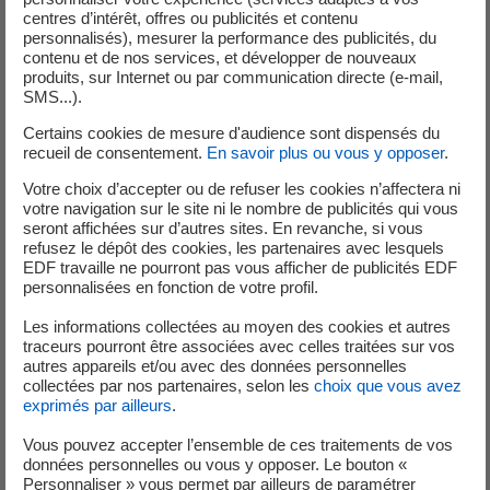
déconstruction », indique Yves Brachet, le vice-président
centres d’intérêt, offres ou publicités et contenu
personnalisés), mesurer la performance des publicités, du
de Westinghouse.
contenu et de nos services, et développer de nouveaux
produits, sur Internet ou par communication directe (e-mail,
i
SMS...).
Vandellòs est un réacteur de type Uranium Naturel
Graphite Gaz (UNGG) exploité de 1972 à 1989.
Certains cookies de mesure d'audience sont dispensés du
recueil de consentement.
En savoir plus ou vous y opposer
.
Votre choix d’accepter ou de refuser les cookies n’affectera ni
votre navigation sur le site ni le nombre de publicités qui vous
seront affichées sur d’autres sites. En revanche, si vous
Analystes et Investisseurs
refusez le dépôt des cookies, les partenaires avec lesquels
EDF travaille ne pourront pas vous afficher de publicités EDF
personnalisées en fonction de votre profil.
+33 (0) 1 40 42 40 38
Les informations collectées au moyen des cookies et autres
traceurs pourront être associées avec celles traitées sur vos
autres appareils et/ou avec des données personnelles
collectées par nos partenaires, selon les
choix que vous avez
exprimés par ailleurs
.
Vous pouvez accepter l’ensemble de ces traitements de vos
données personnelles ou vous y opposer. Le bouton «
Service de Presse
Personnaliser » vous permet par ailleurs de paramétrer