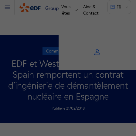
Vous
Aide &
FR
Groupe
Menu
êtes
Contact
Communiqué de presse
EDF et Westinghouse Electric
Spain remportent un contrat
d’ingénierie de démantèlement
nucléaire en Espagne
Publié le 21/02/2018