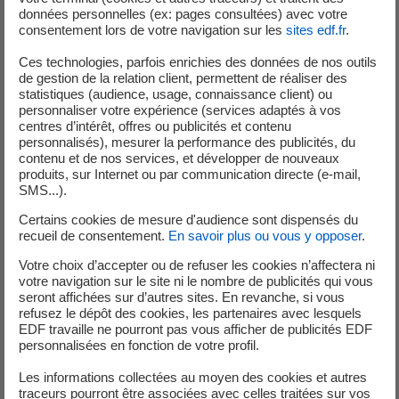
stratégiques depuis plus de 30 ans. Notre conviction est
données personnelles (ex: pages consultées) avec votre
consentement lors de votre navigation sur les
sites edf.fr
.
que le développement de la mobilité électrique passe par
la mobilisation de tout un écosystème. Cela s’illustre par
Ces technologies, parfois enrichies des données de nos outils
des coopérations où le groupe EDF fournit à ses clients
de gestion de la relation client, permettent de réaliser des
statistiques (audience, usage, connaissance client) ou
3
non seulement une électricité à 97 % bas carbone
mais
personnaliser votre expérience (services adaptés à vos
aussi l’expertise de ses équipes commerciales pour des
centres d’intérêt, offres ou publicités et contenu
personnalisés), mesurer la performance des publicités, du
solutions énergétiques adaptées et innovantes
».
contenu et de nos services, et développer de nouveaux
produits, sur Internet ou par communication directe (e-mail,
«
Ce partenariat fait écho à notre stratégie «
BEYOND
SMS...).
ZERO
», qui signifie « aller au-delà de zéro », en proposant
Certains cookies de mesure d'audience sont dispensés du
des solutions de mobilité toujours plus respectueuses de
recueil de consentement.
En savoir plus ou vous y opposer
.
l’environnement. Il nous est donc apparu évident qu’EDF et
Toyota France, deux acteurs engagés en faveur d’une
Votre choix d’accepter ou de refuser les cookies n’affectera ni
votre navigation sur le site ni le nombre de publicités qui vous
société décarbonée, devaient s’associer afin d’offrir à nos
seront affichées sur d’autres sites. En revanche, si vous
clients une solution de recharge à partir d’électricité issue
refusez le dépôt des cookies, les partenaires avec lesquels
d’énergies renouvelables
», ajoute
Frank Marotte,
EDF travaille ne pourront pas vous afficher de publicités EDF
personnalisées en fonction de votre profil.
Président-directeur général de Toyota France
.
Les informations collectées au moyen des cookies et autres
1
www.toyota.fr
et
www.lexus.fr
traceurs pourront être associées avec celles traitées sur vos