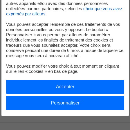
2
Une quantité d'énergie renouvelable équivalente à la consommation
autres appareils et/ou avec des données personnelles
collectées par nos partenaires, selon les
choix que vous avez
du client est injectée sur le réseau. Traçabilité assurée via le
exprimés par ailleurs
.
mécanisme des garanties d'origine, certifié par un organisme
indépendant. ant.
Vous pouvez accepter l’ensemble de ces traitements de vos
données personnelles ou vous y opposer. Le bouton «
3
Emissions directes, hors analyse du cycle de vie des moyens de
Personnaliser » vous permet par ailleurs de paramétrer
production et des combustibles - Périmètre EDF SA / Source EDF.
individuellement les finalités de traitement des cookies et
traceurs que vous souhaitez accepter. Votre choix sera
conservé pendant une durée de 6 mois à l’issue de laquelle ce
message vous sera à nouveau affiché.
Vous pouvez modifier votre choix à tout moment en cliquant
Service de Presse
sur le lien « cookies » en bas de page.
+33 (1) 40 42 46 37
Accepter
service-de-presse@edf.fr
Personnaliser