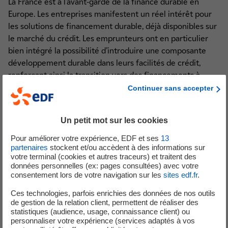
La France est à l’avant-garde de la finance durable en
Europe. Les entreprises manifestent un réel intérêt pour
les solutions de financement durable, déjà disponibles sur
le marché du crédit. Les emprunteurs ont en particulier
bien intégré la possibilité d’introduire une composante
développement durable dans leurs facilités de crédit,
renforçant ainsi la transition vers des financements à
impact social et environnemental positif.
Continuer sans accepter
Xavier Girre, Directeur exécutif Groupe en charge de la
Direction financière d’EDF, a déclaré : «
Avec cette
Un petit mot sur les cookies
troisième opération, l’ensemble des lignes de crédit EDF
Pour améliorer votre expérience, EDF et ses
13
indexées sur des critères environnementaux, sociaux et
partenaires
stockent et/ou accèdent à des informations sur
de gouvernance s’élève à près de 4,5 milliards d’euros. Elle
votre terminal (cookies et autres traceurs) et traitent des
données personnelles (ex: pages consultées) avec votre
confirme que les instruments de la finance durable sont
consentement lors de votre navigation sur les
sites edf.fr
.
au coeur de la stratégie de financement d’EDF
».
Ces technologies, parfois enrichies des données de nos outils
Hedi Ben Salem, Directeur des Prêts d’Entreprises pour
de gestion de la relation client, permettent de réaliser des
statistiques (audience, usage, connaissance client) ou
l’Europe et l’Asie, a déclaré : «
BBVA se réjouit de cette
personnaliser votre expérience (services adaptés à vos
transaction, qui renforce non seulement nos relations