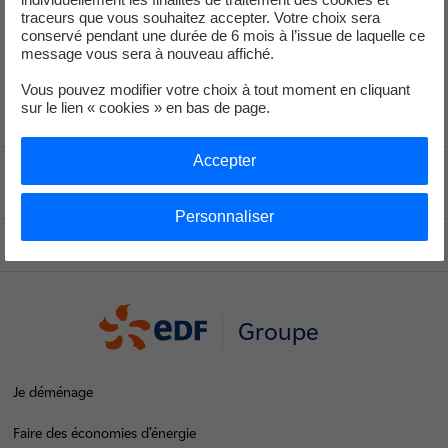
traceurs que vous souhaitez accepter. Votre choix sera
+33 (1) 40 42 46 37
conservé pendant une durée de 6 mois à l’issue de laquelle ce
service-de-presse@edf.fr
message vous sera à nouveau affiché.
Vous pouvez modifier votre choix à tout moment en cliquant
sur le lien « cookies » en bas de page.
Accepter
Voir le fil d'ariane
Personnaliser
Haut de page
Groupe
Je déménage
Faire des économies d’énergie