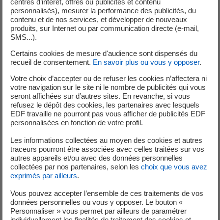
centres d’intérêt, offres ou publicités et contenu
avec EDF, mais également notre position en tant que
personnalisés), mesurer la performance des publicités, du
contenu et de nos services, et développer de nouveaux
banque de premier plan pour la structuration de solutions
produits, sur Internet ou par communication directe (e-mail,
de financement durable sur le marché des prêts européen
SMS...).
».
Certains cookies de mesure d'audience sont dispensés du
recueil de consentement.
En savoir plus ou vous y opposer
.
Votre choix d’accepter ou de refuser les cookies n’affectera ni
votre navigation sur le site ni le nombre de publicités qui vous
Analystes et Investisseurs
seront affichées sur d’autres sites. En revanche, si vous
refusez le dépôt des cookies, les partenaires avec lesquels
EDF travaille ne pourront pas vous afficher de publicités EDF
personnalisées en fonction de votre profil.
+33 (0) 1 40 42 40 38
Les informations collectées au moyen des cookies et autres
traceurs pourront être associées avec celles traitées sur vos
autres appareils et/ou avec des données personnelles
collectées par nos partenaires, selon les
choix que vous avez
exprimés par ailleurs
.
Vous pouvez accepter l’ensemble de ces traitements de vos
Service de Presse
données personnelles ou vous y opposer. Le bouton «
Personnaliser » vous permet par ailleurs de paramétrer
individuellement les finalités de traitement des cookies et