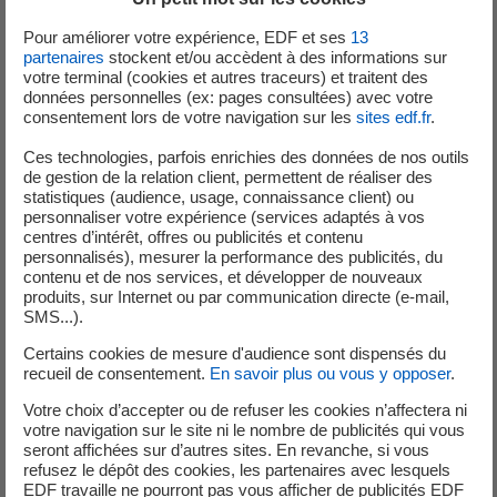
2 bases vie.
Pour améliorer votre expérience, EDF et ses
13
200 tonnes de matériels de réseau (câbles, kits de
partenaires
stockent et/ou accèdent à des informations sur
réparation, outillages, etc.), 60 véhicules (dont 11
votre terminal (cookies et autres traceurs) et traitent des
nacelles) et 220 groupes électrogènes (dont 20 de
données personnelles (ex: pages consultées) avec votre
consentement lors de votre navigation sur les
sites edf.fr
.
fortes puissances) ont été déployés par le groupe
EDF. Le matériel est acheminé quotidiennement
Ces technologies, parfois enrichies des données de nos outils
depuis la Réunion et Paris. Un avion-cargo
de gestion de la relation client, permettent de réaliser des
statistiques (audience, usage, connaissance client) ou
transportant 100 tonnes de matériels a
personnaliser votre expérience (services adaptés à vos
notamment été affrété par le groupe EDF cette
centres d’intérêt, offres ou publicités et contenu
semaine.
personnalisés), mesurer la performance des publicités, du
contenu et de nos services, et développer de nouveaux
Avec son rôle de plateforme logistique, EDF à La Réunion
produits, sur Internet ou par communication directe (e-mail,
SMS...).
poursuit la facilitation de l’arrivée de l’ensemble des
équipes du groupe EDF mobilisées pour rejoindre Mayotte.
Certains cookies de mesure d'audience sont dispensés du
recueil de consentement.
En savoir plus ou vous y opposer
.
Pour aider les populations touchées par le cyclone, une
Votre choix d’accepter ou de refuser les cookies n’affectera ni
collecte de fonds a été mise en place par la Fondation
votre navigation sur le site ni le nombre de publicités qui vous
groupe EDF auprès des salariés du Groupe. Les fonds
seront affichées sur d’autres sites. En revanche, si vous
refusez le dépôt des cookies, les partenaires avec lesquels
collectés seront abondés à hauteur de 200 000 euros par
EDF travaille ne pourront pas vous afficher de publicités EDF