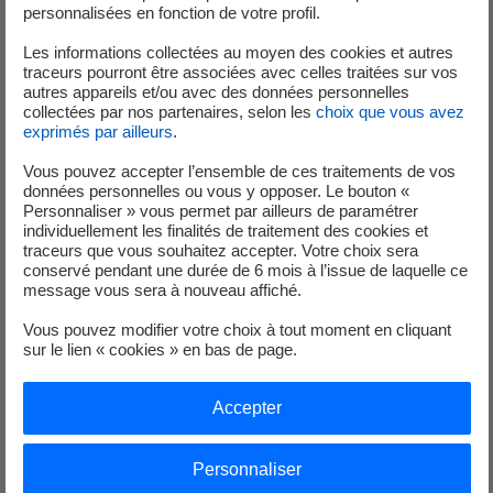
la Fondation groupe EDF et permettront notamment de
personnalisées en fonction de votre profil.
soutenir deux associations implantées localement : la
Les informations collectées au moyen des cookies et autres
Croix Rouge Française et les Apprentis d’Auteuil.
traceurs pourront être associées avec celles traitées sur vos
autres appareils et/ou avec des données personnelles
Le groupe EDF réaffirme son engagement et sa solidarité
collectées par nos partenaires, selon les
choix que vous avez
envers à la population de Mayotte dans cette période
exprimés par ailleurs
.
difficile.
Vous pouvez accepter l’ensemble de ces traitements de vos
données personnelles ou vous y opposer. Le bouton «
Personnaliser » vous permet par ailleurs de paramétrer
[1]
individuellement les finalités de traitement des cookies et
Électricité de Mayotte (EDM) a la concession du service public de
traceurs que vous souhaitez accepter. Votre choix sera
production, distribution et commercialisation de l’électricité sur le territoire de
conservé pendant une durée de 6 mois à l’issue de laquelle ce
Mayotte. EDF est actionnaire à 25 %.
message vous sera à nouveau affiché.
Vous pouvez modifier votre choix à tout moment en cliquant
sur le lien « cookies » en bas de page.
Accepter
service-de-presse@edf.fr
Personnaliser