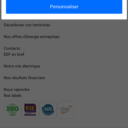
Je déménage
Personnaliser
Faire des économies d’énergie
Décarboner vos territoires
Nos offres d’énergie entreprises
Contacts
EDF en bref
Notre mix électrique
Nos résultats financiers
Nous rejoindre
Nos labels