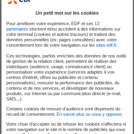
ces informations trompeuses.
Un petit mot sur les cookies
Pour améliorer votre expérience, EDF et ses
13
partenaires
stockent et/ou accèdent à des informations sur
[1]
Les états financiers consolidés d’EDF et le rapport des
votre terminal (cookies et autres traceurs) et traitent des
CAC sont insérés dans le chapitre 6 du Document de
données personnelles (ex: pages consultées) avec votre
consentement lors de votre navigation sur les
sites edf.fr
.
référence d’EDF.
Ces technologies, parfois enrichies des données de nos outils
de gestion de la relation client, permettent de réaliser des
statistiques (audience, usage, connaissance client) ou
personnaliser votre expérience (services adaptés à vos
Analystes et Investisseurs
centres d’intérêt, offres ou publicités et contenu
personnalisés), mesurer la performance des publicités, du
contenu et de nos services, et développer de nouveaux
produits, sur Internet ou par communication directe (e-mail,
+33 (0) 1 40 42 40 38
SMS...).
Certains cookies de mesure d'audience sont dispensés du
recueil de consentement.
En savoir plus ou vous y opposer
.
Votre choix d’accepter ou de refuser les cookies n’affectera ni
votre navigation sur le site ni le nombre de publicités qui vous