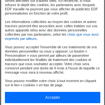
seront affichées sur d’autres sites. En revanche, si vous
Service de Presse
refusez le dépôt des cookies, les partenaires avec lesquels
EDF travaille ne pourront pas vous afficher de publicités EDF
personnalisées en fonction de votre profil.
+33 (1) 40 42 46 37
Les informations collectées au moyen des cookies et autres
traceurs pourront être associées avec celles traitées sur vos
service-de-presse@edf.fr
autres appareils et/ou avec des données personnelles
collectées par nos partenaires, selon les
choix que vous avez
exprimés par ailleurs
.
Vous pouvez accepter l’ensemble de ces traitements de vos
données personnelles ou vous y opposer. Le bouton «
Personnaliser » vous permet par ailleurs de paramétrer
Voir le fil d'ariane
individuellement les finalités de traitement des cookies et
traceurs que vous souhaitez accepter. Votre choix sera
conservé pendant une durée de 6 mois à l’issue de laquelle ce
Haut de page
message vous sera à nouveau affiché.
Vous pouvez modifier votre choix à tout moment en cliquant
sur le lien « cookies » en bas de page.
Groupe
Accepter