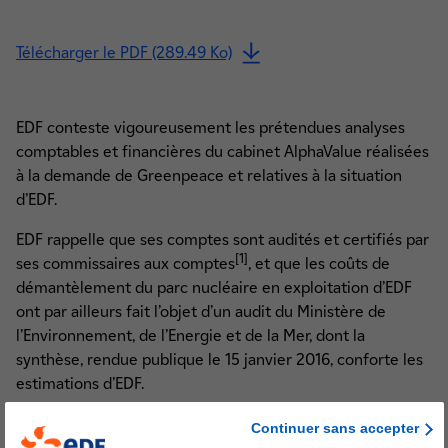
Télécharger le PDF (289.49 Ko)
EDF conteste vigoureusement les prétendues analyses
comptables et financières du cabinet AlphaValue réalisées
à la demande de Greenpeace et relatives à la situation
d’EDF.
EDF rappelle que ses comptes sont audités et certifiés par
[1]
ses commissaires aux comptes
, et que les coûts de
démantèlement du parc nucléaire en exploitation d’EDF
ont par ailleurs fait l’objet d’un audit du Ministère de
l’Environnement, de l’Energie et de la Mer, dont la
synthèse, rendue publique le 15 janvier 2016, conforte les
estimations d’EDF.
EDF dépose une plainte pénale pour tirer les
Continuer sans accepter
conséquences de ces allégations mensongères et de