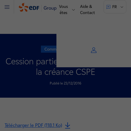
Vous
Aide &
FR
Groupe
Menu
êtes
Contact
Communiqué de presse
Cession partielle sans recours de
la créance CSPE
Publié le 23/12/2016
Télécharger le PDF (118.1 Ko)