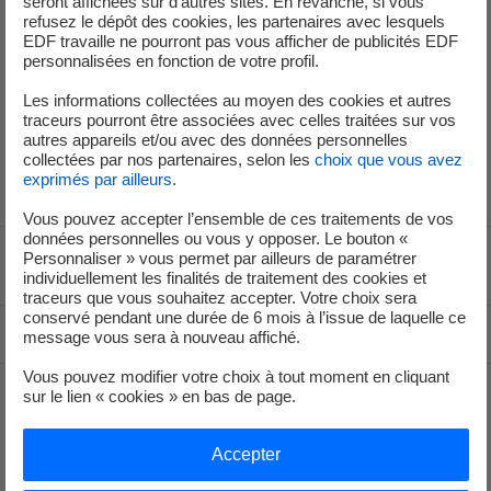
seront affichées sur d’autres sites. En revanche, si vous
Service de Presse
refusez le dépôt des cookies, les partenaires avec lesquels
EDF travaille ne pourront pas vous afficher de publicités EDF
personnalisées en fonction de votre profil.
+33 (1) 40 42 46 37
Les informations collectées au moyen des cookies et autres
traceurs pourront être associées avec celles traitées sur vos
service-de-presse@edf.fr
autres appareils et/ou avec des données personnelles
collectées par nos partenaires, selon les
choix que vous avez
exprimés par ailleurs
.
Vous pouvez accepter l’ensemble de ces traitements de vos
données personnelles ou vous y opposer. Le bouton «
Personnaliser » vous permet par ailleurs de paramétrer
Voir le fil d'ariane
individuellement les finalités de traitement des cookies et
traceurs que vous souhaitez accepter. Votre choix sera
conservé pendant une durée de 6 mois à l’issue de laquelle ce
Haut de page
message vous sera à nouveau affiché.
Vous pouvez modifier votre choix à tout moment en cliquant
sur le lien « cookies » en bas de page.
Groupe
Accepter