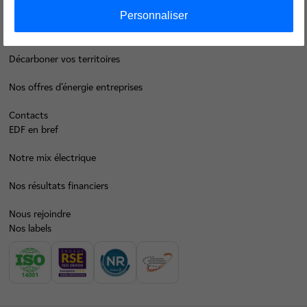
Je déménage
Personnaliser
Faire des économies d’énergie
Décarboner vos territoires
Nos offres d’énergie entreprises
Contacts
EDF en bref
Notre mix électrique
Nos résultats financiers
Nous rejoindre
Nos labels