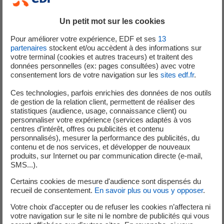
La créance cédée comprend une composante hors actifs
dédiés. La cession de cette composante conduit à une
Un petit mot sur les cookies
amélioration de l’Endettement Financier Net (EFN) à
Pour améliorer votre expérience, EDF et ses
13
hauteur de 645 millions d’€.
partenaires
stockent et/ou accèdent à des informations sur
votre terminal (cookies et autres traceurs) et traitent des
Le solde correspond à la partie de la créance affectée aux
données personnelles (ex: pages consultées) avec votre
consentement lors de votre navigation sur les
sites edf.fr
.
Actifs Dédiés. Elle sera réinvestie au sein de ces actifs.
Ces technologies, parfois enrichies des données de nos outils
de gestion de la relation client, permettent de réaliser des
statistiques (audience, usage, connaissance client) ou
personnaliser votre expérience (services adaptés à vos
Analystes et Investisseurs
centres d’intérêt, offres ou publicités et contenu
personnalisés), mesurer la performance des publicités, du
contenu et de nos services, et développer de nouveaux
produits, sur Internet ou par communication directe (e-mail,
+33 (0) 1 40 42 40 38
SMS...).
Certains cookies de mesure d'audience sont dispensés du
recueil de consentement.
En savoir plus ou vous y opposer
.
Votre choix d’accepter ou de refuser les cookies n’affectera ni
votre navigation sur le site ni le nombre de publicités qui vous