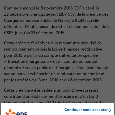
Comme annoncé le 8 novembre 2016, EDF a cédé, le
22 décembre, une quote-part (26,40%) de la créance des
Charges de Service Public de l'Energie (CSPE) qu'elle
détient sur l'Etat à raison du déficit de compensation de la
CSPE, jusqu'au 31 décembre 2015.
Cette créance fait l’objet d’un mécanisme sécurisé de
remboursement depuis la Loi de finances rectificative
pour 2015, à partir du compte d’affectation spéciale
« Transition énergétique » et du compte du budget
général « Service public de l’énergie ». L’Etat s’est engagé
sur un nouvel échéancier de remboursement confirmé
par les arrêtés du 13 mai 2016 et du 2 décembre 2016.
Cette créance a été cédée à un pool d'investisseurs
constitué d'un établissement bancaire et d'un Fond
Commun de Titrisation (FCT) dédié. Le produit de cette
cession sans recours s'élève à 1,542 milliard d’euros.
Continuer sans accepter