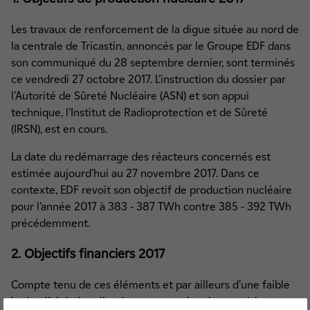
Les travaux de renforcement de la digue située au nord de
la centrale de Tricastin, annoncés par le Groupe EDF dans
son communiqué du 28 septembre dernier, sont terminés
ce vendredi 27 octobre 2017. L’instruction du dossier par
l’Autorité de Sûreté Nucléaire (ASN) et son appui
technique, l’Institut de Radioprotection et de Sûreté
(IRSN), est en cours.
La date du redémarrage des réacteurs concernés est
estimée aujourd’hui au 27 novembre 2017. Dans ce
contexte, EDF revoit son objectif de production nucléaire
pour l’année 2017 à 383 - 387 TWh contre 385 - 392 TWh
précédemment.
2. Objectifs financiers 2017
Compte tenu de ces éléments et par ailleurs d’une faible
hydraulicité, dans l’environnement de prix actuel, le