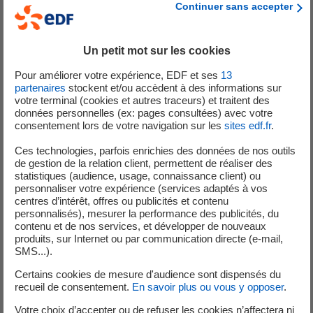
(1)
Continuer sans accepter
Groupe révise son objectif d’EBITDA
à 13,4 - 14,0
milliards d’euros contre 13,7 - 14,3 milliards d’euros
précédemment et indique que le ratio EFN/EBITDA devrait
Un petit mot sur les cookies
être d’environ 2,5x.
Pour améliorer votre expérience, EDF et ses
13
Le Groupe reste mobilisé pour atteindre un EBITDA1 2017
partenaires
stockent et/ou accèdent à des informations sur
votre terminal (cookies et autres traceurs) et traitent des
supérieur à 13,7 milliards d’euros et un ratio EFN/EBITDA
données personnelles (ex: pages consultées) avec votre
inférieur ou égal à 2,5x.
consentement lors de votre navigation sur les
sites edf.fr
.
(1)
A taux de change 2016
Ces technologies, parfois enrichies des données de nos outils
de gestion de la relation client, permettent de réaliser des
statistiques (audience, usage, connaissance client) ou
personnaliser votre expérience (services adaptés à vos
centres d’intérêt, offres ou publicités et contenu
personnalisés), mesurer la performance des publicités, du
Analystes et Investisseurs
contenu et de nos services, et développer de nouveaux
produits, sur Internet ou par communication directe (e-mail,
SMS...).
+33 (0) 1 40 42 40 38
Certains cookies de mesure d'audience sont dispensés du
recueil de consentement.
En savoir plus ou vous y opposer
.
Votre choix d’accepter ou de refuser les cookies n’affectera ni