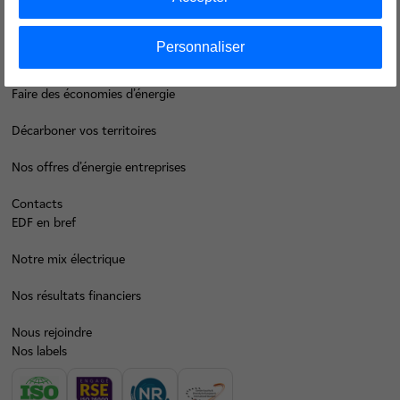
Groupe
Personnaliser
Je déménage
Faire des économies d’énergie
Décarboner vos territoires
Nos offres d’énergie entreprises
Contacts
EDF en bref
Notre mix électrique
Nos résultats financiers
Nous rejoindre
Nos labels