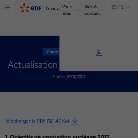
Vous
Aide &
FR
Groupe
Menu
êtes
Contact
Communiqué de presse
Actualisation des objectifs 2017
Publié le 27/10/2017
Télécharger le PDF (121.47 Ko)
1. Objectifs de production nucléaire 2017