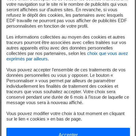
votre navigation sur le site ni le nombre de publicités qui vous
seront affichées sur d’autres sites. En revanche, si vous
refusez le dépôt des cookies, les partenaires avec lesquels
EDF travaille ne pourront pas vous afficher de publicités EDF
Service de Presse
personnalisées en fonction de votre profil.
Les informations collectées au moyen des cookies et autres
traceurs pourront être associées avec celles traitées sur vos
+33 (1) 40 42 46 37
autres appareils et/ou avec des données personnelles
service-de-presse@edf.fr
collectées par nos partenaires, selon les
choix que vous avez
exprimés par ailleurs
.
Vous pouvez accepter l’ensemble de ces traitements de vos
données personnelles ou vous y opposer. Le bouton «
Personnaliser » vous permet par ailleurs de paramétrer
individuellement les finalités de traitement des cookies et
traceurs que vous souhaitez accepter. Votre choix sera
Voir le fil d'ariane
conservé pendant une durée de 6 mois à l’issue de laquelle ce
message vous sera à nouveau affiché.
Haut de page
Vous pouvez modifier votre choix à tout moment en cliquant
sur le lien « cookies » en bas de page.
Accepter