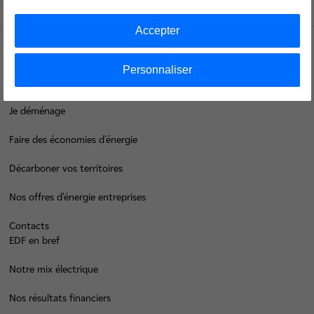
Haut de page
Accepter
Groupe
Personnaliser
Je déménage
Faire des économies d’énergie
Décarboner vos territoires
Nos offres d’énergie entreprises
Contacts
EDF en bref
Notre mix électrique
Nos résultats financiers