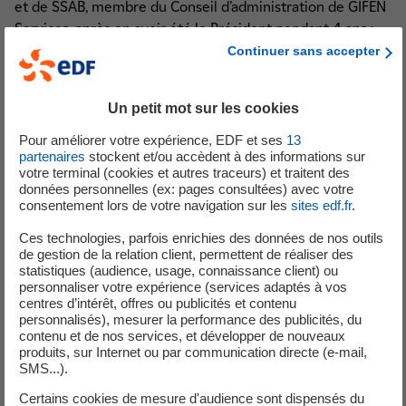
et de SSAB, membre du Conseil d’administration de GIFEN
Services, après en avoir été le Président pendant 4 ans ;
membre de la Gouvernance du GIFEN, depuis sa création
Continuer sans accepter
en 2018 et membre du HCTISN (Haut comité pour la
transparence et l'information sur la sécurité nucléaire en
Un petit mot sur les cookies
France).
Pour améliorer votre expérience, EDF et ses
13
Le 1er avril 2024, Bernard Fontana a été nommé Directeur
partenaires
stockent et/ou accèdent à des informations sur
Exécutif Groupe en charge du Pôle Industrie et Services
votre terminal (cookies et autres traceurs) et traitent des
données personnelles (ex: pages consultées) avec votre
d’EDF et en octobre 2024, Président d’Arabelle Solutions.
consentement lors de votre navigation sur les
sites edf.fr
.
Depuis le 5 mai 2025, Bernard Fontana est Président-
Ces technologies, parfois enrichies des données de nos outils
Directeur général du groupe EDF.
de gestion de la relation client, permettent de réaliser des
statistiques (audience, usage, connaissance client) ou
personnaliser votre expérience (services adaptés à vos
Suivez Bernard Fontana sur LinkedIn
centres d’intérêt, offres ou publicités et contenu
personnalisés), mesurer la performance des publicités, du
contenu et de nos services, et développer de nouveaux
produits, sur Internet ou par communication directe (e-mail,
SMS...).
Lire le communiqué de presse de l'Assemblée
Certains cookies de mesure d'audience sont dispensés du
générale du groupe EDF du 5 mai 2025