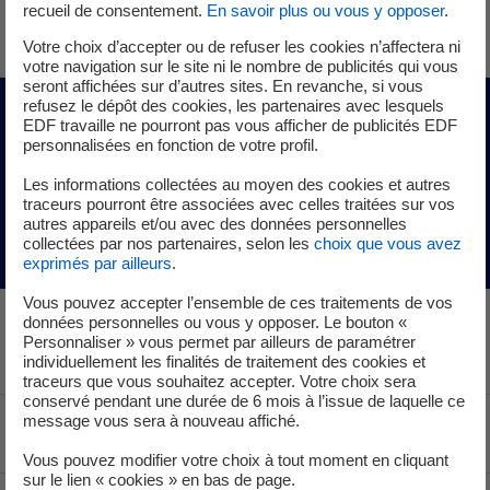
recueil de consentement.
En savoir plus ou vous y opposer
.
Votre choix d’accepter ou de refuser les cookies n’affectera ni
votre navigation sur le site ni le nombre de publicités qui vous
seront affichées sur d’autres sites. En revanche, si vous
refusez le dépôt des cookies, les partenaires avec lesquels
Pour aller plus loin
EDF travaille ne pourront pas vous afficher de publicités EDF
personnalisées en fonction de votre profil.
Les informations collectées au moyen des cookies et autres
Découvrez les membres du comité exécutif
traceurs pourront être associées avec celles traitées sur vos
autres appareils et/ou avec des données personnelles
collectées par nos partenaires, selon les
choix que vous avez
exprimés par ailleurs
.
Vous pouvez accepter l’ensemble de ces traitements de vos
données personnelles ou vous y opposer. Le bouton «
Personnaliser » vous permet par ailleurs de paramétrer
individuellement les finalités de traitement des cookies et
traceurs que vous souhaitez accepter. Votre choix sera
conservé pendant une durée de 6 mois à l’issue de laquelle ce
message vous sera à nouveau affiché.
Voir le fil d'ariane
Vous pouvez modifier votre choix à tout moment en cliquant
sur le lien « cookies » en bas de page.