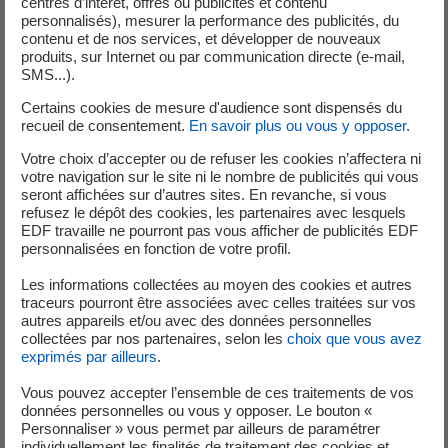
centres d’intérêt, offres ou publicités et contenu
personnalisés), mesurer la performance des publicités, du
contenu et de nos services, et développer de nouveaux
produits, sur Internet ou par communication directe (e-mail,
SMS...).
Certains cookies de mesure d'audience sont dispensés du
Publié le 03.07.2025
recueil de consentement.
En savoir plus ou vous y opposer
.
Décision de l’Autorité de sûreté nucléaire et de
Votre choix d’accepter ou de refuser les cookies n’affectera ni
radioprotection (ASNR) relative au 4ème r...
votre navigation sur le site ni le nombre de publicités qui vous
seront affichées sur d’autres sites. En revanche, si vous
Télécharger le fichier
PDF - 166,93 Ko
refusez le dépôt des cookies, les partenaires avec lesquels
EDF travaille ne pourront pas vous afficher de publicités EDF
personnalisées en fonction de votre profil.
Nucléaire
Les informations collectées au moyen des cookies et autres
traceurs pourront être associées avec celles traitées sur vos
autres appareils et/ou avec des données personnelles
collectées par nos partenaires, selon les
choix que vous avez
exprimés par ailleurs
.
Publié le 03.07.2025
Vous pouvez accepter l’ensemble de ces traitements de vos
Rapport annuel sur la mise en oeuvre des
données personnelles ou vous y opposer. Le bouton «
Personnaliser » vous permet par ailleurs de paramétrer
prescriptions du 4ème réexamen périodique
individuellement les finalités de traitement des cookies et