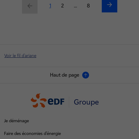
Suivant
Précédent
Current page
1
Page
2
…
Page
8
Voir le fil d'ariane
Haut de page
Groupe
Je déménage
Faire des économies d’énergie