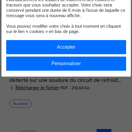
des réa...
traceurs que vous souhaitez accepter. Votre choix sera
conservé pendant une durée de 6 mois à l’issue de laquelle ce
Télécharger le fichier
PDF - 4,73 Mo
message vous sera à nouveau affiché.
Vous pouvez modifier votre choix à tout moment en cliquant
Nucléaire
sur le lien « cookies » en bas de page.
Accepter
Publié le 16.06.2025
Personnaliser
Phénomène de corrosion sous contrainte (CSC)
détecté sur une soudure du circuit de refroid...
Télécharger le fichier
PDF - 210,64 Ko
Nucléaire