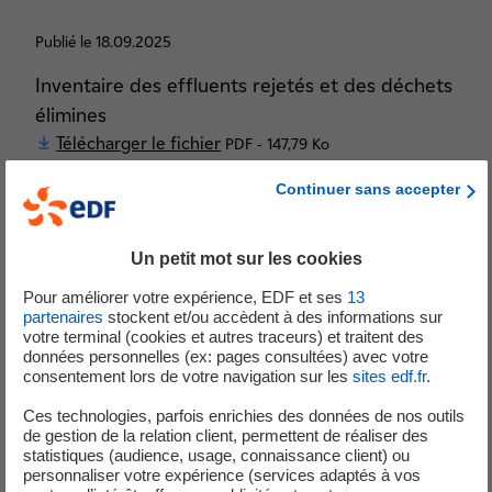
Publié le 18.09.2025
Inventaire des effluents rejetés et des déchets
élimines
Télécharger le fichier
PDF - 147,79 Ko
Continuer sans accepter
Nucléaire
Un petit mot sur les cookies
Pour améliorer votre expérience, EDF et ses
13
partenaires
stockent et/ou accèdent à des informations sur
Publié le 18.09.2025
votre terminal (cookies et autres traceurs) et traitent des
données personnelles (ex: pages consultées) avec votre
Inventaire des déchets radioactifs élimines du
consentement lors de votre navigation sur les
sites edf.fr
.
laboratoire de biologie médicale (LBM)
Ces technologies, parfois enrichies des données de nos outils
Télécharger le fichier
PDF - 99,77 Ko
de gestion de la relation client, permettent de réaliser des
statistiques (audience, usage, connaissance client) ou
personnaliser votre expérience (services adaptés à vos
Nucléaire