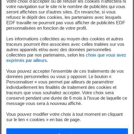
Votre choix d’accepter ou de refuser les cookies n’affectera ni
votre navigation sur le site ni le nombre de publicités qui vous
seront affichées sur d’autres sites. En revanche, si vous
refusez le dépôt des cookies, les partenaires avec lesquels
EDF travaille ne pourront pas vous afficher de publicités EDF
personnalisées en fonction de votre profil.
Crédits photos :
La Poste et Paris 2024
Les informations collectées au moyen des cookies et autres
traceurs pourront être associées avec celles traitées sur vos
autres appareils et/ou avec des données personnelles
collectées par nos partenaires, selon les
choix que vous avez
exprimés par ailleurs
.
Où le trouver ?
Vous pouvez accepter l’ensemble de ces traitements de vos
données personnelles ou vous y opposer. Le bouton «
Personnaliser » vous permet par ailleurs de paramétrer
individuellement les finalités de traitement des cookies et
Pour se procurer ce timbre d’exception, rien de plus
traceurs que vous souhaitez accepter. Votre choix sera
conservé pendant une durée de 6 mois à l’issue de laquelle ce
simple : il est disponible sur le site de La Poste et dans les
message vous sera à nouveau affiché.
1 000 bureaux qui distribuent déjà les produits dérivés des
Jeux olympiques de Paris 2024. La planche de 4 timbres
Vous pouvez modifier votre choix à tout moment en cliquant
sur le lien « cookies » en bas de page.
est vendue au prix de 10 euros. Les passionnés pourront
compléter leur collection avec les autres timbres officiels