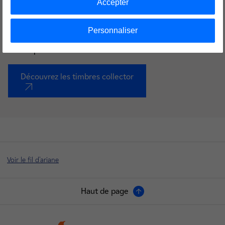
de Paris 2024 déjà commercialisés par La Poste. Célébrant
Accepter
la mascotte Phryge, les médailles olympiques et arborant
les emblèmes de Paris, ils ont déjà séduit de nombreux
Personnaliser
collectionneurs et ont été édités à plus d’un million
d’exemplaires.
Découvrez les timbres collector
nouvel onglet
Voir le fil d'ariane
Haut de page