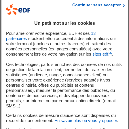
Continuer sans accepter
Pour immortaliser cette innovation qui a marqué le public
et est devenue un symbole de Paris 2024, La Poste a
Un petit mot sur les cookies
décidé d’éditer à 130 000 exemplaires un collector de
4 timbres à son effigie. Il représente la Vasque olympique
Pour améliorer votre expérience, EDF et ses
13
enflammée en pleine nuit, et soulevée par une
partenaires
stockent et/ou accèdent à des informations sur
votre terminal (cookies et autres traceurs) et traitent des
montgolfière. De quoi ravir les amateurs de timbres de
données personnelles (ex: pages consultées) avec votre
collection, qui pourront ainsi conserver un souvenir de
consentement lors de votre navigation sur les
sites edf.fr
.
l’anneau-lumière et de ces Jeux de Paris
Ces technologies, parfois enrichies des données de nos outils
2024 mémorables.
de gestion de la relation client, permettent de réaliser des
statistiques (audience, usage, connaissance client) ou
personnaliser votre expérience (services adaptés à vos
centres d’intérêt, offres ou publicités et contenu
personnalisés), mesurer la performance des publicités, du
contenu et de nos services, et développer de nouveaux
produits, sur Internet ou par communication directe (e-mail,
SMS...).
Certains cookies de mesure d'audience sont dispensés du
recueil de consentement.
En savoir plus ou vous y opposer
.