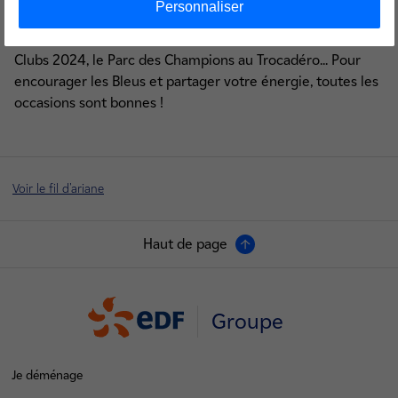
Personnaliser
d’intégrer les Carrés des Supporters, pas de souci : de
nombreux autres sites seront ouverts à tous : les
Clubs 2024, le Parc des Champions au Trocadéro... Pour
encourager les Bleus et partager votre énergie, toutes les
occasions sont bonnes !
Voir le fil d'ariane
Haut de page
Groupe
Je déménage