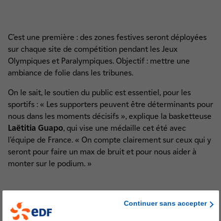
C’est une première : des zones festives seront déployées
sur chaque site de compétition pendant les Jeux
Olympiques et Paralympiques. Objectif : mettre une
ambiance de folie dans les tribunes.
On le sait, le soutien du public est essentiel, pour les
sportifs : « Les supporters peuvent être déterminants pour
nous dans les moments décisifs », explique la basketteuse
Laëtitia Guapo
, qui vise une médaille cet été avec
l’équipe de France. « On compte clairement sur ceux qui y
seront pour faire un max de bruit et pour nous aider à
monter sur le podium. »
Ambiance garantie !
Continuer sans accepter