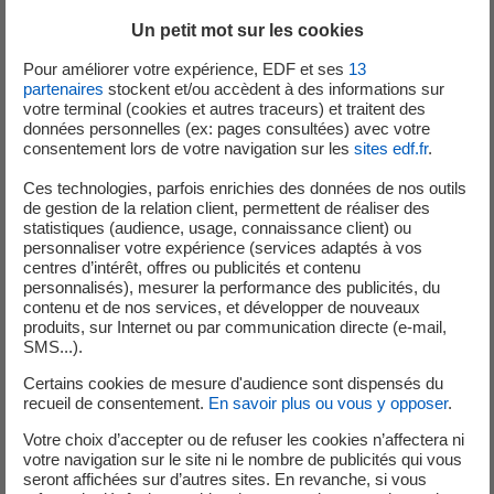
Un petit mot sur les cookies
Parrainés par EDF, ces espaces pourront accueillir 50 à
Pour améliorer votre expérience, EDF et ses
13
1 000 places en fonction des sites, soit 200 000
partenaires
stockent et/ou accèdent à des informations sur
spectateurs au total. Contactés parmi les acheteurs de
votre terminal (cookies et autres traceurs) et traitent des
billets dans la catégorie concernée, ils sont 152 000 à
données personnelles (ex: pages consultées) avec votre
consentement lors de votre navigation sur les
sites edf.fr
.
avoir répondu présent. Pour les Jeux Paralympiques, des
billets spécifiques «
Carrés des supporters
» sont en
Ces technologies, parfois enrichies des données de nos outils
vente sur la plateforme de billetterie de Paris 2024 depuis
de gestion de la relation client, permettent de réaliser des
statistiques (audience, usage, connaissance client) ou
le 20 mai.
personnaliser votre expérience (services adaptés à vos
centres d’intérêt, offres ou publicités et contenu
Dans chaque espace, des « leaders d’ambiance »
personnalisés), mesurer la performance des publicités, du
donneront le tempo. Issus de différentes fédérations
contenu et de nos services, et développer de nouveaux
produits, sur Internet ou par communication directe (e-mail,
sportives, ils auront pour mission de faire vivre cette
SMS...).
émulation collective, tels des chefs d’orchestre. Bonne
humeur et énergie au programme !
Certains cookies de mesure d'audience sont dispensés du
recueil de consentement.
En savoir plus ou vous y opposer
.
Votre choix d’accepter ou de refuser les cookies n’affectera ni
votre navigation sur le site ni le nombre de publicités qui vous
Le Grand Coaching : un programme
seront affichées sur d’autres sites. En revanche, si vous