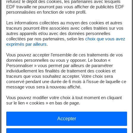
de (re)mise en forme pas comme
refusez le dépôt des cookies, les partenaires avec lesquels
EDF travaille ne pourront pas vous afficher de publicités EDF
les autres
personnalisées en fonction de votre profil.
Les informations collectées au moyen des cookies et autres
traceurs pourront être associées avec celles traitées sur vos
autres appareils et/ou avec des données personnelles
Il reste près de 50 jours avant le jour J pour donner à Paris
collectées par nos partenaires, selon les
choix que vous avez
l’énergie de briller… dans les tribunes et un peu partout en
exprimés par ailleurs
.
France. Pour cette dernière ligne droite, on lance
Le
Vous pouvez accepter l’ensemble de ces traitements de vos
Grand Coaching
, un programme dédié au recrutement et
données personnelles ou vous y opposer. Le bouton «
la préparation de ces super supporters.
Personnaliser » vous permet par ailleurs de paramétrer
individuellement les finalités de traitement des cookies et
traceurs que vous souhaitez accepter. Votre choix sera
Annoncé sur Twitch par
Doigby
, le Grand Coaching
conservé pendant une durée de 6 mois à l’issue de laquelle ce
marque une étape supplémentaire dans un dispositif qui
message vous sera à nouveau affiché.
entend faire de tous les Français les meilleurs supporters
Vous pouvez modifier votre choix à tout moment en cliquant
de ces Jeux. Pour cela, vous pourrez compter sur une team
sur le lien « cookies » en bas de page.
de coachs prêts à se bouger et à faire bouger ! Parmi eux,
les créateurs de contenu
LeBouseuh
,
Katsuup
ou encore
Accepter
le musicien et producteur
Myd
.
Et pour celles et ceux qui n’auraient pas la chance